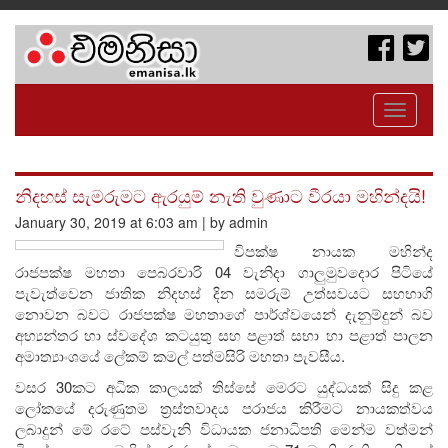
Toggle
navigati
නිදහස් සැමරුමට ඇරයුම් නැති වුණාට වීරයා මහින්දයි!
January 30, 2019 at 6:03 am | by admin
විපක්ෂ නායක මහින්ද
රාජපක්ෂ මහතා පෙබරවාරි 04 වැනිදා ගාලුමුවදොර පිටියේ
පැවැත්වෙන ජාතික නිදහස් දින සමරුම් උත්සවයට සහභාගි
නොවන බවට රාජපක්ෂ මහතාගේ පාර්ශ්වයෙන් දැනුම්දුන් බව
අභ්‍යන්තර හා ස්වදේශ කටයුතු සහ පළාත් සභා හා පළාත් පාලන
අමාත්‍යාංශයේ ලේකම් කමල් පත්මසිරි මහතා පැවසීය.
වසර 30කට අධික කාලයක් තිස්සේ මෙරට යුද්ධයක් සිදු කළ
ලෝකයේ දරුණුතම ත්‍රස්තවාදය පරාජය කිරීමට නායකත්වය
ලබාදුන් මේ රටේ පස්වැනි විධායක ජනාධිපති මෙන්ම වත්මන්