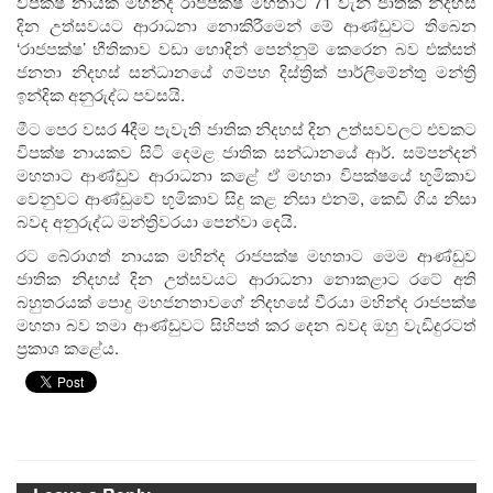
විපක්ෂ නායක මහින්ද රාජපක්ෂ මහතාට 71 වැනි ජාතික නිදහස්
දින උත්සවයට ආරාධනා නොකිරීමෙන් මේ ආණ්ඩුවට තිබෙන
‘රාජපක්ෂ’ භීතිකාව වඩා හොඳින් පෙන්නුම් කෙරෙන බව එක්සත්
ජනතා නිදහස් සන්ධානයේ ගම්පහ දිස්ත්‍රික් පාර්ලිමේන්තු මන්ත්‍රි
ඉන්දික අනුරුද්ධ පවසයි.
මීට පෙර වසර 4දීම පැවැති ජාතික නිදහස් දින උත්සවවලට එවකට
විපක්ෂ නායකව සිටි දෙමළ ජාතික සන්ධානයේ ආර්. සම්පන්දන්
මහතාට ආණ්ඩුව ආරාධනා කළේ ඒ මහතා විපක්ෂයේ භූමිකාව
වෙනුවට ආණ්ඩුවේ භූමිකාව සිදු කළ නිසා එනම්, ක‍ෙඩි ගිය නිසා
බවද අනුරුද්ධ මන්ත්‍රිවරයා පෙන්වා දෙයි.
රට බේරාගත් නායක මහින්ද රාජපක්ෂ මහතාට මෙම ආණ්ඩුව
ජාතික නිදහස් දින උත්සවයට ආරාධනා නොකළාට රටේ අති
බහුතරයක් පොදු මහජනතාවගේ නිදහසේ වීරයා මහින්ද රාජපක්ෂ
මහතා බව තමා ආණ්ඩුවට සිහිපත් කර දෙන බවද ඔහු වැඩිදුරටත්
ප්‍රකාශ කළේය.