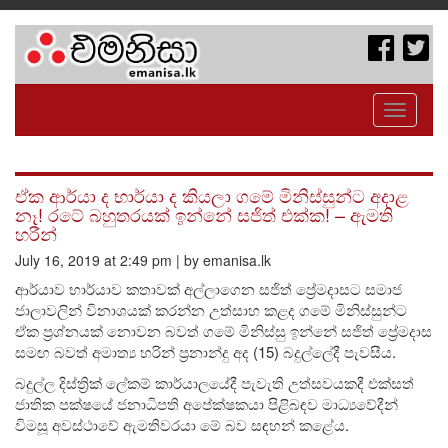
Toggle
navigati
ඒක ආර්යා ද භාර්යා ද කියලා ගමේ මිනිස්සුන්ට අදාළ
නෑ! රටේ බහුතරයක් ඉන්නේ සජිත් එක්ක! – ඇමති
හරීන්
July 16, 2019 at 2:49 pm | by emanisa.lk
ආර්යාව භාර්යාව කතාවක් අල්ලාගෙන සජිත් ප්‍රේමදාසට සමාජ
ජාලාවලින් විනාශයක් කරන්න උත්සාහ කළද ගමේ මිනිස්සුන්ට
ඒක ප්‍රශ්නයක් නොවන බවත් ගමේ මිනිස්සු ඉන්නේ සජිත් ප්‍රේමදාස
සමඟ බවත් අමාත්‍ය හරින් ප්‍රනාන්දු අද (15) බදුල්ලේදී පැවසීය.
බදුල්ල දිස්ත්‍රික් ලේකම් කාර්යාලයේදී පැවැති උත්සවයකදී එක්සත්
ජාතික පක්ෂයේ ජනාධිපති අපේක්ෂකයා පිළිබඳව මාධ්‍යවේදීන්
විමසූ අවස්ථාවේ ඇමතිවරයා මේ බව සඳහන් කළේය.