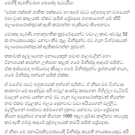
මෙහිදී ඇමතිවරයා මෙසේද පැවැසීය.
“මේක එක්සත් ජාතික පක්ෂයට හා අපේ රටට දේශපාලන වශයෙන්
එපා වුණ කාලයක්. ඒකට සජිත් ප්‍රේමදාස මහතාගෙන් යම් කිසි
බලාපොරොත්තුවක් ඇති කරගන්න හැකියාව තිබෙනවා.
මොකද පැරණි ගතානුගතික ක්‍රමවේදයන්ට වඩා ලංකාව අවරුදු 52
ක නායකයෙකුට යනවා කීම තුළ මිනිසුන්ට රට ගැන විශ්වාසයක්
බලාපොරොත්තුවක් ඇතිකරගන්න පුළුවන්.
කතාවක් අල්ලාගෙන නොයෙකුත් සමාජ ජාලාවලින් මහා
විනාශයක් කරන්න උත්සාහ කළත් ගමේ මිනිස්සු ආදරේ සජිත්ට.
ඒක ආර්යාවද භාර්යාවද කියලා ගමේ මිනිස්සුන්ට ප්‍රශ්නයක් නැහැ.
ගමේ මිනිස්සු ඉන්නේ සජිත් ඒක්ක.
ඒ වගේම රටේ බහුතරයක් ඉන්නේ සජිත්ට. ඒ නිසා මම විශ්වාස
කරනවා මේ ආණ්ඩුව අපි හවුල් ආණ්ඩු කරගෙන ගිහිල්ලා වැටිච්චි
වලෙන් ගොඩ යන්න නම් රට ගැන බලාපොරොත්තුවක් තියන්න
නම් එකම පවුලකට බලය දෙනවාට වඩා අයියගෙන් මල්ලිට,
මල්ලිගෙන් බාප්පාට අම්මගෙන් පුතාට යනවාට වඩා ප්‍රේමදාස
කියන අරුත්බර නමක් තිබෙන 1995 ඉඳලා පූර්ණ කාලීනව කටයුතු
කර ඇති ගම්මු ආදරේ පුද්ගලයෙක් තමයි සජිත් ප්‍රේමදාස.
ඒ නිසා මේ ජනාධිපතිවරණයේදී මිනිස්සු කැමති නායකයෙකුට අපි