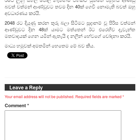
බවත් වත්මන් ආණ්ඩුවට තවම දින 40ක් ගෙවී නොමැති බවත් ඔහු
අවධාරණය කරයි.
2048 රට දියුණු කරන තුරු බලා සිටීමට සූදානම් වූ පිරිස වත්මන්
ආණ්ඩුවට දින 48ක් යාමට මත්තෙන් ඊට එරෙහිව දැවැන්ත
මතවාදයක් ගෙන යමින් ඇතැයි ද නලීන් හේවගේ චෝදනා කරයි.
මාධ්‍ය හමුවක් අමතමින් හෙතෙම මේ බව කීය.
Leave a Reply
Your email address will not be published.
Required fields are marked
*
Comment
*