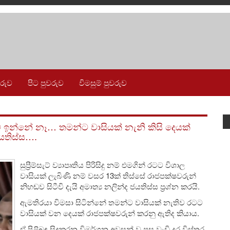
වරුව
පිට පුවරුව
විමසුම් පුවරුව
ඬව ඉන්නේ නෑ… තමන්ට වාසියක් නැනි කිසි දෙයක්
යතිස්ස….
සුප්‍රීම්සැට් ව්‍යාපෘතිය පිරිසිදු නම් එමගින් රටට විශාල
වාසියක් ලැබිණි නම් වසර 13ක් තිස්සේ රාජපක්ෂවරුන්
නිහඬව සිටීවි දැයි අමාත්‍ය නලින්ද ජයතිස්ස ප්‍රශ්න කරයි.
ඇමතිරයා විමසා සිටින්නේ තමන්ට වාසියක් නැතිව රටට
වාසියක් වන දෙයක් රාජපක්ෂවරුන් කරනු ඇතිද කියාය.
ඒ පිළිබඳ සිදුකරන විමර්ශන අවසන් වූ පසු වැඩි දුර විස්තර