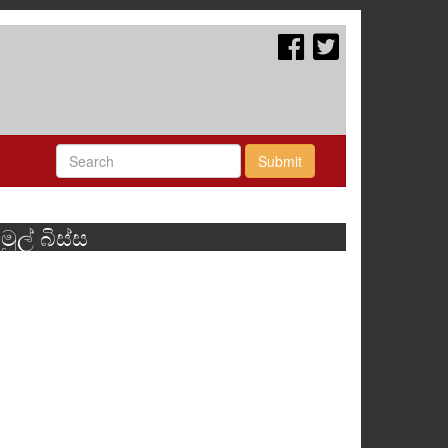
Submit
මුල් බිස්ස