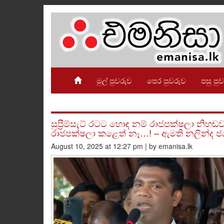
මුල් පුවරුව
පෙර පුවරුව
පසු පු
සුප්‍රීම්සැට් රටට හොඳ නම් රාජපක්ෂලා නිහ
රාජපක්ෂලා කළෙත් නෑ…! – ඇමති නලින්ද ජ
August 10, 2025 at 12:27 pm | by emanisa.lk