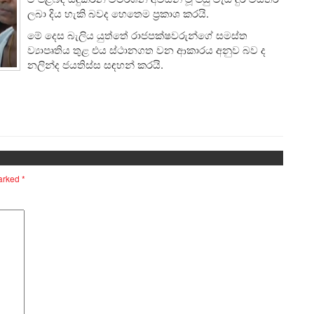
ලබා දිය හැකි බවද හෙතෙම ප්‍රකාශ කරයි.
මේ දෙස බැලිය යුත්තේ රාජපක්ෂවරුන්ගේ සමස්ත
ව්‍යාපෘතිය තුළ එය ස්ථානගත වන ආකාරය අනුව බව ද
නලින්ද ජයතිස්ස සඳහන් කරයි.
marked
*