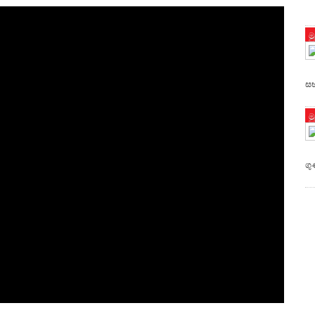
ම
සභ
ම
ග