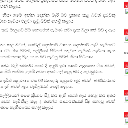
ම
ඳහන් කළාය.
කු නිසා ගමේ ඉන්න දෙන්න බැරි බව ප්‍රකාශ කළ බවත් දරුවකු
සා සැමියා එලවා දැමූ බවත් හෙළි කළාය.
තුරු මාලඹේ සිට හොරෙන් පැමිණ තමා දැක බලා ගත් බව ද ඇය
ම
ජනය කළ බවත්, ගෙවල් දෙන්නම් වාහන දෙන්නම් යැයි සැමියාට
ා රට ගිය බවත්, පල්ලියේ පිරිසක් නැවත පැමිණ සැමියා ගැන
ස
ක් කසාද බැඳ දෙන බව පැවසු බවත් කියා සිටියාය.
ට කඩා වැදී තමන්ට පහර දී ඇඳුම් ඉරා පාරේ ඇදගෙන ගිය බවත්,
ම
ා සිටි ෆාතිමා ළමයි අඬන අතර ගල් ගැසූ බව ද පැවසුවාය.
නැවිත් පහුවදා හවස 02 වනතුරු කූඩුවේ දැමු බවත්, බණ්ඩාරගම
නැති බවත් ඇය වැඩිදුරටත් හෙළි කළාය.
ම
පල්ලියෙන් මෙම ක්‍රියාව සිදු කර ඇති බවත් ඇය හෙළි කර අතර
න වෙත පැමිණිලි කළ ද තමන්ට සාධාරණයක් සිදු නොවූ බවත්
ඉතාම හැඟීම්බරව හෙළි කළාය.
ම