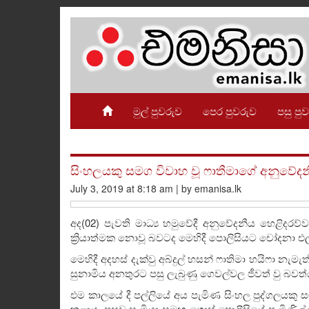
මුල් පුවරුව
පෙර පුවරුව
පසු පු
සිංහලයකු සමග විවාහ වූ ෆාතීමාගේ අනුවේදන
July 3, 2019 at 8:18 am | by emanisa.lk
අද(02) පැවති මාධ්‍ය හමුවේදී අනුවේදනීය හෙළිදරව්ව
ක්‍රියාත්මක නොවූ බවටද මෙහිදී පොලිසියට චෝදනා එ
මෙහිදී අදහස් දැක්වු අබ්දුල් හසන් ෆාතිමා හයිෆා නැම
සුනාමිය අනතුරට පසු ලැබුණු ගෙවල්වල ජීවත් වු බවත්
එම කාලයේ දී පල්ලියේ අය පැමිණ සිංහල පුද්ගලයකු 
කළාය. පසුව සැමියා සමඟ ගොස් පොලීසියේ පැමිණිල්ලක්