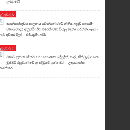
ලංකාවේ!
ුල් පුවරුව
කාන්තන්කුඩිය පාලනය වෙන්නේ රටේ නීතිය අනුව නෙමේ
වහාබ්වාදය අනුවයි! ඊට එරෙහි වන සියලු දෙනා මරන්න උලමා
ාව අවසර දීලා! – එච්.ඇම්. අමීර්
ුල් පුවරුව
වහාබ් ත්‍රස්තවාදීන්ට වඩා භයානක බදියුදීන්, සාලි, හිස්බුල්ලා සහ
මුජිබර් රහුමාන් මේ ආණ්ඩුවේ ඉන්නවා! – උදයශාන්ත
ුණසේකර