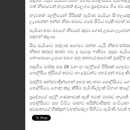
ගත් නිසාවෙන් නැවතත් අටලුගම ප්‍රදේශයට ගිය බව ස
නැවතත් පල්ලියෙන් පිරිසක් පැමිණ සැමියා සිංහලය
ලැබෙන්න ඉන්න නිසා තමාට ගමේ සිටිය හැකි බවත් පව
සැමියා තමා මවගේ නිවසේ රඳවා ගොස් ළමයා ලැබෙන 
සඳහන් කළාය.
සිය සැමියාට ඉස්ලාම් ආගමට එන්න යැයි නිතර තර්
නිතර කරදර කරන බව ද පැවසු ෆාතිමා, පසුව සැමිය
නොසොයා ළමයා සමග ඔහු අතහැර ආවොත් මුස්ලිම් අයෙ
පසුගිය මාර්තු මස 24 වන දා පල්ලියේ පිරිසක් ගෙදර
පොලීසිය ඉදිරියේ තමාට හා දරුවන්ට පහර දුන් බවද කිය
මුස්ලිම් අන්තවාදීන්ගෙන් පහර කෑ තමා පොලිසියට ගෙ
පොලිසියට ගොනු කළ කිසිම පැමිණිල්ලක් විභාග කළේ 
ප්‍රදේශයේ පල්ලි ගණනාවක් ඇති බවත් මාරාව නැමති 
පොලිසියට සහ විවිධ මානව අයිතිවාසිකම් සංවිධා
අවසානයේ භික්ෂූන් වහන්සේලා පිහිටට පැමිණි බවත් 