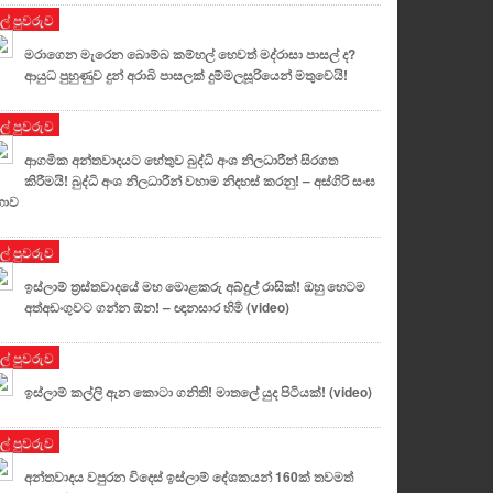
ුල් පුවරුව
මරාගෙන මැරෙන බොම්බ කම්හල් හෙවත් මද්රාසා පාසල් ද?
ආයුධ පුහුණුව දුන් අරාබි පාසලක් දුම්මලසූරියෙන් මතුවෙයි!
ුල් පුවරුව
ආගමික අන්තවාදයට හේතුව බුද්ධි අංශ නිලධාරීන් සිරගත
කිරීමයි! බුද්ධි අංශ නිලධාරීන් වහාම නිදහස් කරනු! – අස්ගිරි සංඝ
භාව
ුල් පුවරුව
ඉස්ලාම් ත්‍රස්තවාදයේ මහ මොළකරු අබ්දුල් රාසික්! ඔහු හෙටම
අත්අඩංගුවට ගන්න ඕන! – ඥානසාර හිමි (video)
ුල් පුවරුව
ඉස්ලාම් කල්ලි ඇන කොටා ගනිති! මාතලේ යුද පිටියක්! (video)
ුල් පුවරුව
අන්තවාදය වපුරන විදෙස් ඉස්ලාම් දේශකයන් 160ක් තවමත්