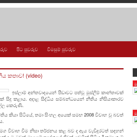
වරුව
පිට පුවරුව
විමසුම් පුවරුව
ීය කතාව! (video)
ම
ඉස්ලාම් අන්තවාදයෙන් පීඩාවට පත්වූ මුස්ලිම් කාන්තාවක්
ක් සිදු කළාය. අදාළ සිද්ධිය සම්බන්ධයෙන් නීතිය නිසියාකාරව
ල්ල කෙරුණි.
ම
ැත්තිය කියා සිටියේ, තමා සිංහල අයෙක් සමඟ 2008 විවාහ වු බවත්
ය.
සමග විවාහ වීම නිසා තර්ජනය කළ බව ද ඇය වැඩිදුරටත් සඳහන්
 දැමු බවත් මාලඹේ ප්‍රදේශයේ ජීවත් වෙමින් සිටිය දී තමා ගැබ්