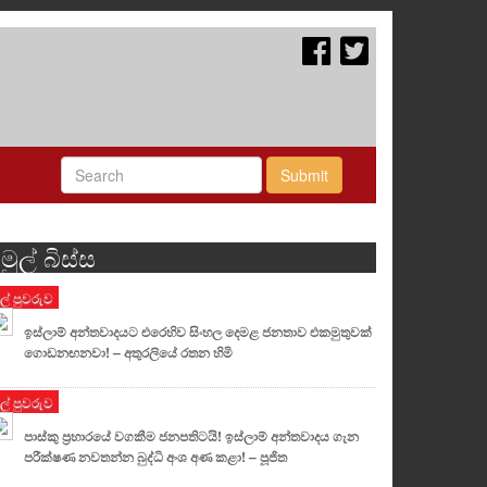
Submit
මුල් බිස්ස
ුල් පුවරුව
ඉස්ලාම් අන්තවාදයට එරෙහිව සිංහල දෙමළ ජනතාව එකමුතුවක්
ගොඩනඟනවා! – අතුරලියේ රතන හිමි
ුල් පුවරුව
පාස්කු ප්‍රහාරයේ වගකීම ජනපතිටයි! ඉස්ලාම් අන්තවාදය ගැන
පරීක්ෂණ නවතන්න බුද්ධි අංශ අණ කළා! – පූජිත