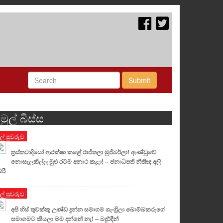
Submit
මුල් බිස්ස
ුල් පුවරුව
ත්‍රස්තවාදියෝ ආරක්ෂා කළේ රාජිතලා මුජිබර්ලා! ආණ්ඩුවේ
නොසැලකිල්ල මුළු රටම අනාථ කළා! – ජනාධිපති නීතිඥ අලි
්රී
ුල් පුවරුව
අපි හිස් තුවක්කු උණ්ඩ දුන්න සමාගම ශැංග්‍රිලා බොම්බකරුගේ
සමාගමට කියලා මම දන්නේ නෑ! – බදූර්දීන්