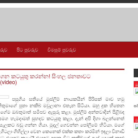
වරුව
පිට පුවරුව
විමසුම් පුවරුව
ා ගෙන කටයුතු කරන්න! සිංහල ජනතාවට
video)
ම
පසුගිය සතියේ මුස්ලිම් නායකයින් පිරිසක් මාව හමු
තුමාගේ පුතා නකීබ් මවුලානා එතැන සිටියා. ඔහු දුක හිතෙන
සබ
ේම ඔබතුමාත් සමීපව ඇසුරු කළා. මුස්ලිම් අන්තවාදින් පිළිබඳ
සමග හැමදාමත් සුහදව කටයුතු කළා. දැන් අපි දිහා බලන්නෙත්
ම
ළඳසැලකට බඩු ගන්න ගියා. මුදල් ගෙවන්න පෝලිමේ හිටියා. මගේ
ැගිටලා ගිහිල්ලා වෙන කෙනෙක් එක්ක කතා කරමින් ඉඳලා විනාඩි
යි මට එහෙම කළේ? එහෙම අසන විට නකීබ්ගේ ඇස් දෙකේ කඳුළු