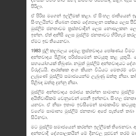
පිරිලා.
ඒ පිරිස මගෙන් ඉල්ලීමක් කළා. ඒ සිංහල ජාතියෙන් ඉ
සිංහලයින්ට තිබෙන එකම දේශපාලන පක්ෂය ලෙස පිිව
මුස්ලිම් ජනතාවම ත්‍රස්තවාදින් ලෙස නොසලකන ල
ඉන්න. ඒත් අනිසි ලෙස මුස්ලිම් ජනතාවට හිරිහැර කර
ඒමට ඉඩ තියෙනවා.
1983 ජූලි කලබලය දෙමළ ත්‍රස්තවාදය පෝෂණය වීමට ල
අන්තවාදය පිළිබඳ පරිස්සමෙන් කටයුතු කළ යුතුයි. 
සහයෝගයක් තිබුණා. නමුත් මුස්ලිම් අන්තවාදයට දේශ
විරුද්ධයි. ආරක්ෂක අංශ කියන විධියට මෙතරම් වේගයෙ
ලැබුණේ මුස්ලිම් සමාජයෙන්ම ලැබුණු ඔත්තු නිසා. ක
පිළිබඳ ඔත්තු දුන්නු නිසා.
මුස්ලිම් අන්තවාදය පරාජය කරන්න සාමාන්‍ය මුස්
අයිතිවාසිකම් වෙනුවෙන් පෙනී ඉන්නවා. සිංහල ජන
යනවා. ඒ නිසා ඉතාම ඉවසීමෙන් සාමකාමීව කටයුත
වගේම සාමාන්‍ය මුස්ලිම් ජනතාව අපේ පැත්තේ තබ
සිටිනවා.
මට මුස්ලිම් සමාජයෙන් කරන්න ඉල්ලීමක් තිබෙනවා. ඇවි
අන්තවාදි දේශපාලකයින් මේ දිනවල පුළුවන් තරම් 