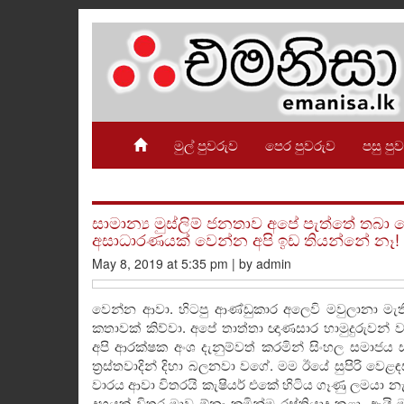
මුල් පුවරුව
පෙර පුවරුව
පසු පු
සාමාන්‍ය මුස්ලිම් ජනතාව අපේ පැත්තේ තබ
අසාධාරණයක් වෙන්න අපි ඉඩ තියන්නේ නෑ! (
May 8, 2019 at 5:35 pm | by admin
වෙන්න ආවා. හිටපු ආණ්ඩුකාර අලෙවි මවුලානා මැති
කතාවක් කිව්වා. අපේ තාත්තා ඥාණසාර හාමුදුරුවන් වග
අපි ආරක්ෂක අංශ දැනුම්වත් කරමින් සිංහල සමාජය 
ත්‍රස්තවාදින් දිහා බලනවා වගේ. මම ඊයේ සුපිරි වෙ
වාරය ආවා විතරයි කැෂියර් එකේ හිටිය ගෑණු ලමයා න
දහයක් විතර මාව ඕනෑ කමින්ම රස්තියාදු කළා. ඇ