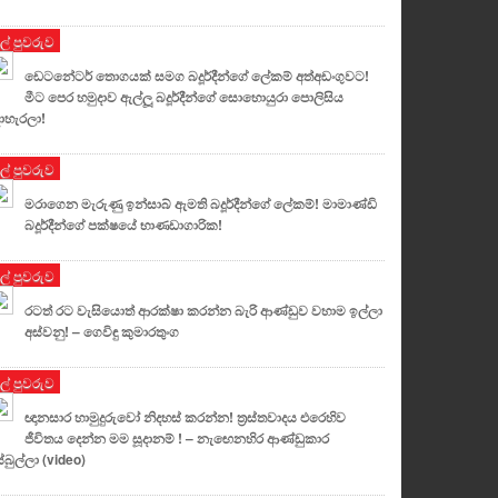
ුල් පුවරුව
ඩෙටනේටර් තොගයක් සමග බදූර්දීන්ගේ ලේකම් අත්අඩංගුවට!
මීට පෙර හමුදාව ඇල්ලූ බදූර්දීන්ගේ සොහොයුරා පොලිසිය
දාහැරලා!
ුල් පුවරුව
මරාගෙන මැරුණු ඉන්සාබ් ඇමති බදූර්දීන්ගේ ලේකම්! මාමාණ්ඩි
බදූර්දීන්ගේ පක්ෂයේ භාණඩාගාරික!
ුල් පුවරුව
රටත් රට වැසියොත් ආරක්ෂා කරන්න බැරි ආණ්ඩුව වහාම ඉල්ලා
අස්වනු! – ගෙවිඳු කුමාරතුංග
ුල් පුවරුව
ඥානසාර හාමුදුරුවෝ නිදහස් කරන්න! ත්‍රස්තවාදය එරෙහිව
ජීවිතය දෙන්න මම සූදානම් ! – නැඟෙනහිර ආණ්ඩුකාර
ස්බුල්ලා (video)