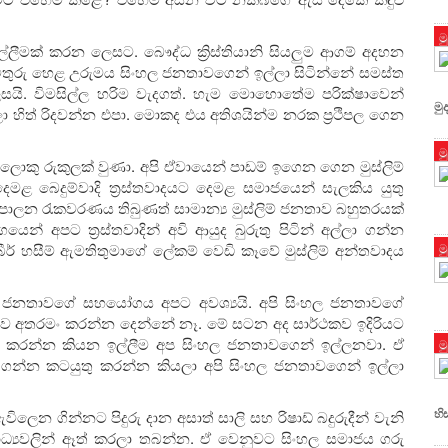
ම
ල්ලීමක් කරන ලෙසට. බෞද්ධ ක්‍රිස්තියානි සියලුම ආගම් අදහන
ිතුරු හෙළ උරුමය සිංහල ජනතාවගෙන් ඉල්ලා සිටින්නේ සමස්ත
ෙසයි. විමසිල්ල හරිම වැදගත්. හැම මොහොතේම පරික්ෂාවෙන්
මු
ලා හිත් රිදවන්න එපා. මොකද එය අතිශයින්ම නරක ප්‍රථිපල ගෙන
ම
ොකු රුකුලක් වුණා. අපි ඒවායෙන් පාඩම් ඉගෙන ගෙන මුස්ලිම්
දෙමළ බෙදුම්වාදි ත්‍රස්තවාදයට දෙමළ සමාජයෙන් සැලකිය යුතු
පාලන රැකවරණය තිබුණත් සාමාන්‍ය මුස්ලිම් ජනතාව බහුතරයක්
න් අපට ත්‍රස්තවාදින් අවි ආයුද බුරුතු පිටින් අල්ලා ගන්න
බීර් හසීම් ඇමතිතුමාගේ ලේකම් වෙඩි කෑවේ මුස්ලිම් අන්තවාදය
ම
ලිම් ජනතාවගේ සහයෝගය අපට අවශ්‍යයි. අපි සිංහල ජනතාවගේ
තාව අතරමං කරන්න දෙන්නේ නෑ. මේ සටන අද සාර්ථකව ඉදිරියට
ු කරන්න කියන ඉල්ලීම අප සිංහල ජනතාවගෙන් ඉල්ලනවා. ඒ
ම
ා ගන්න කටයුතු කරන්න කියලා අපි සිංහල ජනතාවගෙන් ඉල්ලා
හි
ලෙන ගින්නට පිදුරු දාන අසාත් සාලි සහ රිෂාඩ් බදුරුදීන් වැනි
මාධ්‍යවලින් ඈත් කරලා තබන්න. ඒ වෙනුවට සිංහල සමාජය ගරු