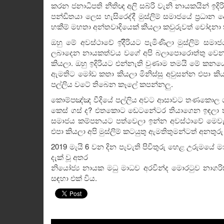
කරන ජනාධිපති නීතිඥ අලි සබ්රි වැනි නායකයින් ඉ
පන්ඩිතයා ලෙස හැසිරෙද්දී මුස්ලිම් සමාජයේ ප්‍රධාන දේ
හකීම් මහතා අන්තවාදියෙක් කියලා කවුරුවත් චෝදනා 
ඔහු මේ අවස්ථාවේ ඉදිිරියට පැමිණිලා මුස්ලිම් ස
ලබාදෙන නායකත්වය වගේ අපි බලාපොරොත්තු වෙනවා 
කියලා. ඔහු ඉදිරියට එන්නැති වුණාම තමයි මේ කනයෝ 
ඇමතිට මෝඩ කතා කියලා මිනිස්සු අවුසන්න එපා කිය
පල්ලිය වටේ තිබෙන කෑලේ කපන්නලු.
කොම්පඤ්ඤ වීදියේ පල්ලිය අවට ආසාවට තණකොල ගහ
කෙස් ගස් ද? එතකොට ඩෙටනේටර තියාගෙන ඉඳලා ති
සමාජය කම්පනයට පත්වෙලා ඉන්න අවස්ථාවේ මෙවැන
එපා කියලා අපි මුස්ලිම් කටයුතු ඇමතිතුමන්ටත් අනතු
2019 මැයි 6 වන දින පැවැති පිවිතුරු හෙළ උරුමයේ ම
දැක් වූ අතර
නියෝජ්‍ය නායක මධු මාධව අරවින්ද මොරටුව නාගරික 
සඳහා එක් විය.