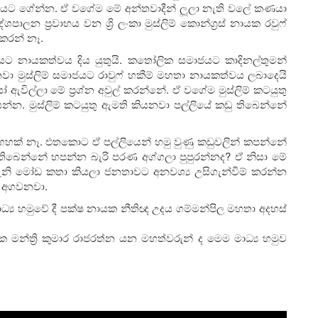
දිරියට ගේන්න. ඒ වගේම මේ අන්තවාදීන් ලූලා නැති වලේ කණයා
ශපාලන ප්‍රවාහය වන ශ්‍රි ලංකා මුස්ලිම් කොන්ග්‍රස් නායක රවුෆ්
කරන් නෑ.
මාජයට නායකත්වය දිය යුතුයි. කතෝලික සමාජයට කාදිනල්තුමන්
මුස්ලිම් සමාජයට රාවුෆ් හකීම් මහතා නායකත්වය ලබාදෙයි
ඇවිල්ලා මේ ප්‍රශ්න අවුල් කරන්නේ. ඒ වගේම මුස්ලිම් කටයුතු
න්න. මුස්ලිම් කටයුතු ඇමති කියනවා පල්ලියේ කඩු තිබෙන්නේ
ක් නෑ. එතකොට ඒ පල්ලියෙන් හමු වුණු කඩුවලින් කපන්නේ
බෙන්නේ හපන්න බැරි පරණ අග්ගලා පුපුරන්නද? ඒ නිසා මේ
ි මෝඩ කතා කියලා ජනතාවට අනවශ්‍ය උසිගැන්වීම් කරන්න
රු අගවනවා.
ාධ්‍ය හමුවේ දී පක්ෂ නායක නීතිඥ උදය ගම්මන්පිල මහතා අදහස්
මන්ත්‍රි කුමාර රාජරත්න යන මහත්වරුන් ද මෙම මාධ්‍ය හමුව