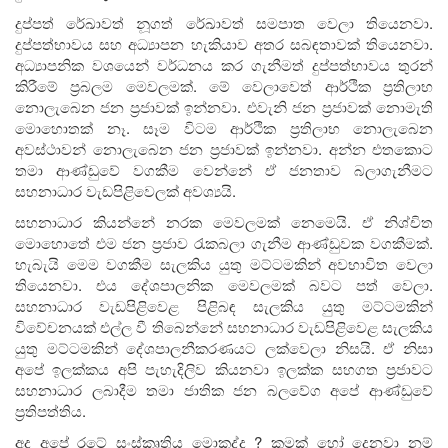
දුප්පත් රේඛාවත් නූගත් රේඛාවත් සමපාත වෙලා තියෙනවා.
දුප්පත්භාවය සහ අධ්‍යාපන හැකියාව අතර සබඳතාවක් තියෙනවා.
අධ්‍යාපනික වශයෙන් වර්ධනය කර ගැනීමත් දුප්පත්භාවය තුරන්
කිරීමේ ප්‍රබලම මෙවලමක්. මේ වෙලාවෙත් ආර්ථික ප්‍රතිලාභ
නොලැබෙන ජන ප්‍රජාවක් ඉන්නවා. එවැනි ජන ප්‍රජාවක් නොමැති
මොහොතක් නෑ. සෑම විටම ආර්ථික ප්‍රතිලාභ නොලැබෙන
අවස්ථාවන් නොලැබෙන ජන ප්‍රජාවක් ඉන්නවා. අන්න එතකොට
තමා ආණ්ඩුවේ වගකීම වෙන්නේ ඒ ජනතාව බලාගැනීමට
සහනාධාර වැඩපිළිවෙලක් අවශ්‍යයි.
සහනාධාර කියන්නේ නරක මෙවලමක් නෙමෙයි. ඒ නිශ්චිත
මොහොතේ එම ජන ප්‍රජාව රැකබලා ගැනීම ආණ්ඩුවක වගකීමක්.
හැබැයි මෙම වගකීම සැලකිය යුතු මට්ටමකින් අවභාවිත වෙලා
තියෙනවා. එය දේශපාලනික මෙවලමක් බවට පත් වෙලා.
සහනාධාර වැඩපිළිවෙළ පිළිබඳ සැලකිය යුතු මට්ටමකින්
විවේචනයක් එල්ල වී තිබෙන්නේ සහනාධාර වැඩපිළිවෙළ සැලකිය
යුතු මට්ටමකින් දේශපාලනීකරණයට ලක්වෙලා නිසයි. ඒ නිසා
අපේ ඉලක්කය අපි පැහැදිලිව කියනවා ඉලක්ක සහගත ප්‍රජාවට
සහනාධාර ලබාදීම තමා ජාතික ජන බලවේග අපේ ආණ්ඩුවේ
ප්‍රතිපත්තිය.
අද අපේ රටේ සංස්කෘතිය මොකද්ද ? කුමක් හෝ දෙනවා නම්