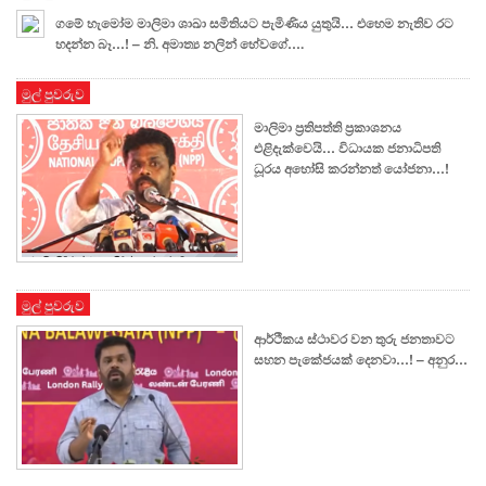
ගමේ හැමෝම මාලිමා ශාඛා සමිතියට පැමිණිය යුතුයි… එහෙම නැතිව රට
හදන්න බෑ…! – නි. අමාත්‍ය නලින් හේවගේ….
මුල් පුවරුව
මාලිමා ප්‍රතිපත්ති ප්‍රකාශනය
එළිදැක්වෙයි… විධායක ජනාධිපති
ධූරය අහෝසි කරන්නත් යෝජනා…!
මුල් පුවරුව
ආර්ථිකය ස්ථාවර වන තුරු ජනතාවට
සහන පැකේජයක් දෙනවා…! – අනුර…