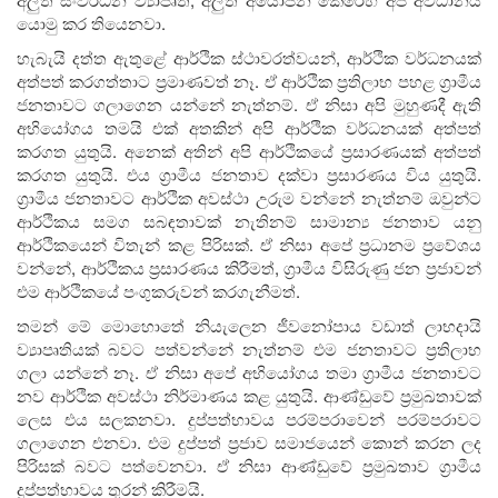
යොමු කර තියෙනවා.
හැබැයි දත්ත ඇතුළේ ආර්ථික ස්ථාවරත්වයන්, ආර්ථික වර්ධනයක්
අත්පත් කරගත්තාට ප්‍රමාණවත් නෑ. ඒ ආර්ථික ප්‍රතිලාභ පහළ ග්‍රාමීය
ජනතාවට ගලාගෙන යන්නේ නැත්නම්. ඒ නිසා අපි මුහුණදී ඇති
අභියෝගය තමයි එක් අතකින් අපි ආර්ථික වර්ධනයක් අත්පත්
කරගත යුතුයි. අනෙක් අතින් අපි ආර්ථිකයේ ප්‍රසාරණයක් අත්පත්
කරගත යුතුයි. එය ග්‍රාමීය ජනතාව දක්වා ප්‍රසාරණය විය යුතුයි.
ග්‍රාමීය ජනතාවට ආර්ථික අවස්ථා උරුම වන්නේ නැත්නම් ඔවුන්ට
ආර්ථිකය සමග සබඳතාවක් නැතිනම් සාමාන්‍ය ජනතාව යනු
ආර්ථිකයෙන් විතැන් කළ පිරිසක්. ඒ නිසා අපේ ප්‍රධානම ප්‍රවේශය
වන්නේ, ආර්ථිකය ප්‍රසාරණය කිරීමත්, ග්‍රාමීය විසිරුණු ජන ප්‍රජාවන්
එම ආර්ථිකයේ පංගුකරුවන් කරගැනීමත්.
තමන් මේ මොහොතේ නියැලෙන ජීවනෝපාය වඩාත් ලාභදායි
ව්‍යාපෘතියක් බවට පත්වන්නේ නැත්නම් එම ජනතාවට ප්‍රතිලාභ
ගලා යන්නේ නෑ. ඒ නිසා අපේ අභියෝගය තමා ග්‍රාමීය ජනතාවට
නව ආර්ථික අවස්ථා නිර්මාණය කළ යුතුයි. ආණ්ඩුවේ ප්‍රමුඛතාවක්
ලෙස එය සලකනවා. දුප්පත්භාවය පරම්පරාවෙන් පරම්පරාවට
ගලාගෙන එනවා. එම දුප්පත් ප්‍රජාව සමාජයෙන් කොන් කරන ලද
පිරිසක් බවට පත්වෙනවා. ඒ නිසා ආණ්ඩුවේ ප්‍රමුඛතාව ග්‍රාමීය
දුප්පත්භාවය තුරන් කිරීමයි.