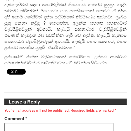
ලබාගැනීමත් සඳහා පොරබැඳීමක් තියෙනවා තමන්ට සුදුසුද නැද්ද
තමන්ට හිමිකමක් තියෙනවා යන සහතිකයෙන් තොරව. ඒ නිසා
අපි ඉතාම ශක්තිමත් දත්ත පද්ධතියක් නිර්මාණය කරනවා, ලැබිය
යුතු කෙනා කවුද ? සොයන්න. ඉලක්ක සහගත සහනාධාර
වැඩපිළිවෙළක් අවශ්‍යයි. හැබැයි සහනාධාර වැඩපිළිවෙළින්
පමණක් හැමදාම රඳා පවතින්න බැරි බව ඇත්ත. හැබැයි හැමදාම
සහනාධාර වැඩපිළිවෙළක් අවශ්‍යයි. හැබැයි එකම කෙනාට, එකම
ප්‍රජාවට නොවිය යුතුයි. ඒකයි වෙනස.”
ප්‍රජාශක්ති’ ජාතික වැඩසටහනේ සමාරම්භක උත්සව අවස්ථාව
සමග එක්වෙමින් ජනාධිපතිවරයා මේ බව කියා සිටියේය.
Leave a Reply
Your email address will not be published.
Required fields are marked
*
Comment
*