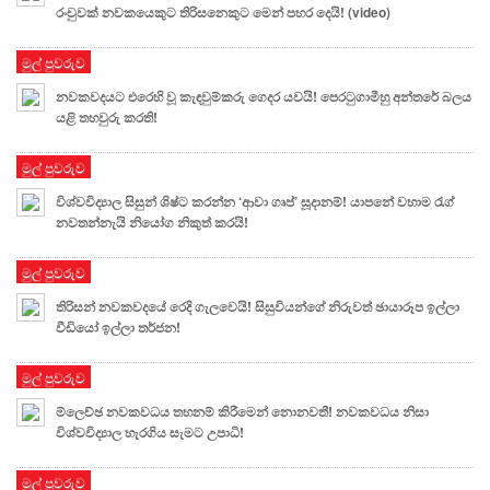
රංචුවක් නවකයෙකුට තිරිසනෙකුට මෙන් පහර දෙයි! (video)
මුල් පුවරුව
නවකවදයට එරෙහි වූ කැඳවුම්කරු ගෙදර යවයි! පෙරටුගාමීහු අන්තරේ බලය
යළි තහවුරු කරති!
මුල් පුවරුව
විශ්වවිද්‍යාල සිසුන් ශිෂ්ට කරන්න ‘ආවා ගෘප්’ සූදානම්! යාපනේ වහාම රැග්
නවතන්නැයි නියෝග නිකුත් කරයි!
මුල් පුවරුව
තිරිසන් නවකවදයේ රෙදි ගැලවෙයි! සිසුවියන්ගේ නිරුවත් ඡායාරූප ඉල්ලා
වීඩියෝ ඉල්ලා තර්ජන!
මුල් පුවරුව
ම්ලෙච්ඡ නවකවධය තහනම් කිරීමෙන් නොනවතී! නවකවධය නිසා
විශ්වවිද්‍යාල හැරගිය සැමට උපාධි!
මුල් පුවරුව