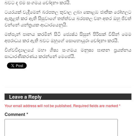
බවට ද එම සංගමය චෝදනා කරයි.
ටයරයක් වැදීමෙන් බරපතල තුවාල ලබා කොළඹ ජාතික රෝහලට
ඇතුළත් කර ඇති සිසුවාගේ තත්ත්වය බරපතල වන අතර ඔහු ජිවත්
වන්නේ යන්ත්‍රයක ආධාරයෙනුයි.
මත්පැන් පානය කරමින් සිටි ජ්‍යෙෂ්ඨ සිසුන් පිරිසක් විසින් මෙම
අපරාධය කර ඇති බවට ඔහුගේ සොහොයුරා චෝදනා කරයි.
විශ්වවිද්‍යාලයේ මහා ශිෂ්‍ය සංගමය මනුෂ්‍ය ඝාතන ප්‍රයත්නය
සාධාරණීකරණය කරන්නේ මෙසේයි.
Leave a Reply
Your email address will not be published.
Required fields are marked
*
Comment
*