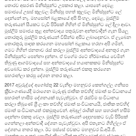
තොරව අසරණ මිනිස්සුන්ට උපකාර කළා. යාපනේ දෙමළ
සමාජයේ උසස් කුලවල මිනිස්සු පහත් කුලවල මිනිස්සුන්ට ලේ
දෙන්නේ නෑ. මහසෝන් බළකායේ අපි සිංහල, දෙමළ, මුස්ලිම්
තරුණයන් සීයකට වැඩි පිරිසක් ගිහින් ඒ මිනිස්සුන්ට ලේ දීලා ආවා.
මුස්ලිම් සමාජය තුළ අන්තවාදය පතුරුවන අන්තවාදීන් ගැන සියලූ
තොරතුරු මුස්ලිම් තරුණයන් විසින්ම අපිට ලබාදෙනවා. ඒ ලැබෙන
තොරතුරු පාදක කරගෙන මහසෝන් බළකාය හරහා අපි ගමින්,
ගමට ගිහින් ජනතාව රැස් කරලා මුස්ලිම් අන්තවාදයේ අනතුර ගැන
මිනිස්සුන්ට පෙන්නා දුන්නා. ඒ වගේම රටේ නිර්මාණය වෙමින්
තිබුණු ආගම්වාදයේ සහ අන්තවාදයේ භයානකකම මිනිස්සුන්ට
අවබෝධ කර දුන්නා. මුස්ලිම් තරුණයන් එකතු කරගෙන
සහරාන්ලා කරපු දේශන නතර කළා.
2017 අවුරුද්දේ අගෝස්තු 22 වැනිදා මහනුවර කෙන්ගල්ල ගනිසප
ක‍්‍රීඩාංගණයේදී මරාගෙන මැරුණු ජාතික තව්හිද් ජමාත් සංවිධානයේ
සහරාන් හාසීම් දේශනයක් පැවැත්වුවා. ඒ රැස්වීම සංවිධානය
කරලා තිබුණේ ශ‍්‍රී ලංකා තව්හිද් ජමාත් සංවිධානයයි, ජාතික තව්හිද්
ජමාත් සංවිධානයත් එකමුතුවෙන්. අබ්දුල් රාශික් සහ සහරාන් හසීම්
දෙන්නා එකතු වෙලා. මුස්ලිම් තරුණයන් දෙදහසකට වැඩි පිරිසක්
ගෙන්නලා අන්තවාදී දේශන පැවැත්වුවා. අපි එතැනට ගිහිල්ලා ඒ
දේශනය නතර කළා. ඊට පස්සේ එවකට මහනුවර ඞී.අයි.ජී.
මහත්තයා ඇතුළු පොලිස් නිලධාරීන් කණ්ඩායමක් එම ස්ථානයට