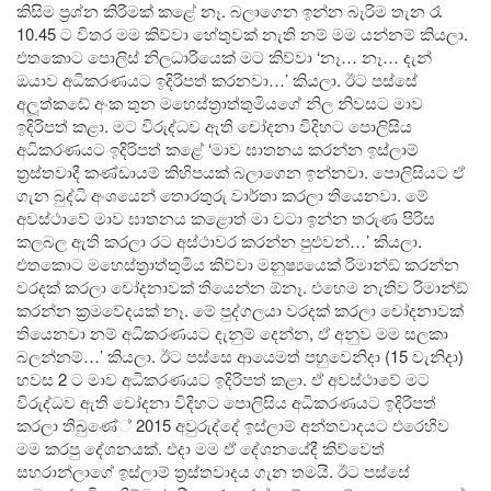
කිසිම ප‍්‍රශ්න කිරීමක් කළේ නෑ. බලාගෙන ඉන්න බැරිම තැන රෑ
10.45 ට විතර මම කිව්වා හේතුවක් නැති නම් මම යන්නම් කියලා.
එතකොට පොලිස් නිලධාරියෙක් මට කිව්වා ‘නෑ… නෑ… දැන්
ඔයාව අධිකරණයට ඉදිරිපත් කරනවා…’ කියලා. ඊට පස්සේ
අලූත්කඬේ අංක තුන මහෙස්ත‍්‍රාත්තුමියගේ නිල නිවසට මාව
ඉදිරිපත් කළා. මට විරුද්ධව ඇති චෝදනා විදිහට පොලිසිය
අධිකරණයට ඉදිරිපත් කළේ ‘මාව ඝාතනය කරන්න ඉස්ලාම්
ත‍්‍රස්තවාදී කණ්ඩායම් කිහිපයක් බලාගෙන ඉන්නවා. පොලිසියට ඒ
ගැන බුද්ධි අංශයෙන් තොරතුරු වාර්තා කරලා තියෙනවා. මේ
අවස්ථාවේ මාව ඝාතනය කළොත් මා වටා ඉන්න තරුණ පිරිස
කලබල ඇති කරලා රට අස්ථාවර කරන්න පුළුවන්…’ කියලා.
එතකොට මහෙස්ත‍්‍රාත්තුමිය කිව්වා මනුෂ්‍යයෙක් රිමාන්ඞ් කරන්න
වරදක් කරලා චෝදනාවක් තියෙන්න ඕනෑ. එහෙම නැතිව රිමාන්ඞ්
කරන්න ක‍්‍රමවේදයක් නෑ. මේ පුද්ගලයා වරදක් කරලා චෝදනාවක්
තියෙනවා නම් අධිකරණයට දැනුම් දෙන්න, ඒ අනුව මම සලකා
බලන්නම්…’ කියලා. ඊට පස්සෙ ආයෙමත් පහුවෙනිදා (15 වැනිදා)
හවස 2 ට මාව අධිකරණයට ඉදිරිපත් කළා. ඒ අවස්ථාවේ මට
විරුද්ධව ඇති චෝදනා විදිහට පොලිසිය අධිකරණයට ඉදිරිපත්
කරලා තිබුණේ් 2015 අවුරුද්දේ ඉස්ලාම් අන්තවාදයට එරෙහිව
මම කරපු දේශනයක්. එදා මම ඒ දේශනයේදී කිව්වෙත්
සහරාන්ලාගේ ඉස්ලාම් ත‍්‍රස්තවාදය ගැන තමයි. ඊට පස්සේ