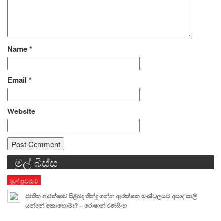
Name
*
Email
*
Website
මුල් බිස්ස
Alternative:
මුල් පුවරුව
ජාතික ආරක්ෂාව පිළිබඳ තීන්දු ගන්න ආරක්ෂක මණ්ඩලයට අසාද් සාලි
යන්නේ කොහොමද? – රොෂාන් රණසිංහ