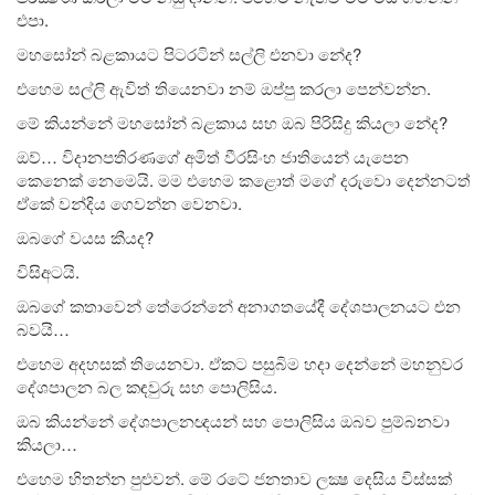
එපා.
මහසෝන් බළකායට පිටරටින් සල්ලි එනවා නේද?
එහෙම සල්ලි ඇවිත් තියෙනවා නම් ඔප්පු කරලා පෙන්වන්න.
මේ කියන්නේ මහසෝන් බළකාය සහ ඔබ පිරිසිදු කියලා නේද?
ඔව්… විදානපතිරණගේ අමිත් වීරසිංහ ජාතියෙන් යැපෙන
කෙනෙක් නෙමෙයි. මම එහෙම කළොත් මගේ දරුවො දෙන්නටත්
ඒකේ වන්දිය ගෙවන්න වෙනවා.
ඔබගේ වයස කීයද?
විසිඅටයි.
ඔබගේ කතාවෙන් තේරෙන්නේ අනාගතයේදී දේශපාලනයට එන
බවයි…
එහෙම අදහසක් තියෙනවා. ඒකට පසුබිම හදා දෙන්නේ මහනුවර
දේශපාලන බල කඳවුරු සහ පොලිසිය.
ඔබ කියන්නේ දේශපාලනඥයන් සහ පොලිසිය ඔබව පුම්බනවා
කියලා…
එහෙම හිතන්න පුළුවන්. මේ රටේ ජනතාව ලක්‍ෂ දෙසිය විස්සක්