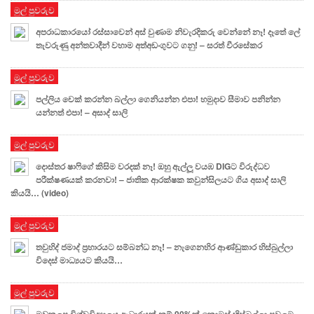
මුල් පුවරුව
අපරාධකාරයෝ රස්සාවෙන් අස් වුණාම නිවැරදිකරු වෙන්නේ නෑ! දෑතේ ලේ
තැවරුණු අන්තවාදීන් වහාම අත්අඩංගුවට ගනු! – සරත් වීරසේකර
මුල් පුවරුව
පල්ලිය චෙක් කරන්න බල්ලා ගෙනියන්න එපා! හමුදාව සීමාව පනින්න
යන්නත් එපා! – අසාද් සාලි
මුල් පුවරුව
දොස්තර ෂාෆිගේ කිසිම වරදක් නෑ! ඔහු ඇල්ලූ වයඹ DIGට විරුද්ධව
පරීක්ෂණයක් කරනවා! – ජාතික ආරක්ෂක කවුන්සිලයට ගිය අසාද් සාලි
කියයි… (video)
මුල් පුවරුව
තවුහිද් ජමාද් ප්‍රහාරයට සම්බන්ධ නෑ! – නැගෙනහිර ආණ්ඩුකාර හිස්බුල්ලා
විදෙස් මාධ්‍යයට කියයි…
මුල් පුවරුව
මඩකලපු විශ්වවිද්‍යාලය ආධාරයක් නම් 90%ක් කොටස් හිස්බුල්ලා පවුලට