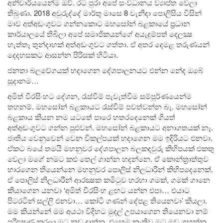
අනිවාර්යයෙන්ම ඔව්. රට පුරා අපේ සංවිධානය ව්‍යාප්ත වෙලා
තිබුණා. 2018 අවුරුද්දේ මාර්තු මාසෙ 8 වැනිදා පොලිසිය විසින්
මාව අත්අඩංගුවට ගන්නකොට මහසෝන් බළකායේ ප‍්‍රධාන
කාර්යාලයේ තිබිලා අපේ සමාජිකයන්ගේ අයැදුම්පත් දෙලක්‍ෂ
හැත්තෑ තුන්දාහක් අත්අඩංගුවට ගත්තා. ඒ අතර දෙමළ තරුණයන්
දෙදහසකට ආසන්න පිරිසක් හිටියා.
ජනතා බලවේගයක් හදාගෙන දේශපාලනයට එන්න නේද ඔබේ
සූදානම…
අමිත් වීරසිංහට දේශන, රැස්වීම් පැවැත්වීම සම්පූර්ණයෙන්ම
තහනම්. මහසෝන් බළකායට රැස්වීම් පවත්වන්න බෑ. මහසෝන්
බළකාය කියන නම යටතේ පාරෙ හතරදෙනෙක් ගියත්
අත්අඩංගුවට ගන්න පුළුවන්. මහසෝන් බළකායට අනාගතයක් නෑ.
ජාතිය වෙනුවෙන් වෙන විකල්පයක් හදාගෙන මම ඉදිරියට එනවා.
ඒකට බයේ තමයි මහනුවර දේශපාලන බලකඳවුරු කිහිපයක් එකතු
වෙලා මගේ නමට කළු තෙල් ගාන්න හදන්නෙ. ඒ කොන්ත‍්‍රාත්තුව
භාරගෙන තියෙන්නෙ මහනුවර පොලිස් නිලධාරීන් කිහිපදෙනෙක්.
ඒ පොලිස් නිලධාරීන් ආරක්‍ෂක කමිටුව හරහා ගමක්, ගමක් ගානෙ
කියාගෙන යනවා ‘අමිත් වීරසිංහ ළඟට යන්න එපා… එයාට
පිටරටින් සල්ලි එනවා… කෝටි ගණන් දේපළ තියෙනවා’ කියලා.
මම කියන්නේ මම අයථා විදිහට මුදල් උපයාගෙන තියෙනවා නම්
පරීක්‍ෂණ කරලා මට නඩු දාන්න. එහෙම නැතිව මට මඩ ගහන්න