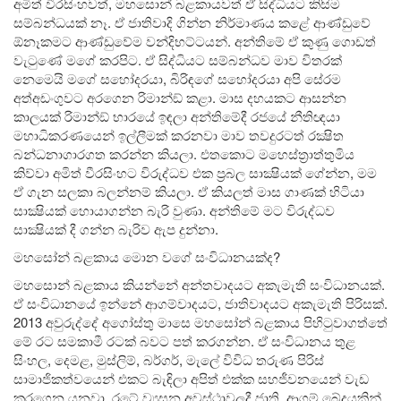
අමිත් වීරසිංහවත්, මහසොන් බළකායවත් ඒ සිද්ධියට කිසිම
සම්බන්ධයක් නෑ. ඒ ජාතිවාදි ගින්න නිර්මාණය කළේ ආණ්ඩුවේ
ඕනෑකමට ආණ්ඩුවේම වන්දිභට්ටයන්. අන්තිමේ ඒ කුණු ගොඩත්
වැටුණේ මගේ කරපිට. ඒ සිද්ධියට සම්බන්ධව මාව විතරක්
නෙමෙයි මගේ සහෝදරයා, බිරිඳගේ සහෝදරයා අපි සේරම
අත්අඩංගුවට අරගෙන රිමාන්ඞ් කළා. මාස දහයකට ආසන්න
කාලයක් රිමාන්ඞ් භාරයේ ඉඳලා අන්තිමේදී රජයේ නීතිඥයා
මහාධිකරණයෙන් ඉල්ලීමක් කරනවා මාව තවදුරටත් රක්‍ෂිත
බන්ධනාගාරගත කරන්න කියලා. එතකොට මහෙස්ත‍්‍රාත්තුමිය
කිව්වා අමිත් වීරසිංහට විරුද්ධව එක ප‍්‍රබල සාක්‍ෂියක් ගේන්න, මම
ඒ ගැන සලකා බලන්නම් කියලා. ඒ කියලත් මාස ගාණක් හිටියා
සාක්‍ෂියක් හොයාගන්න බැරි වුණා. අන්තිමේ මට විරුද්ධව
සාක්‍ෂියක් දී ගන්න බැරිව ඇප දුන්නා.
මහසෝන් බළකාය මොන වගේ සංවිධානයක්ද?
මහසොන් බළකාය කියන්නේ අන්තවාදයට අකැමැති සංවිධානයක්.
ඒ සංවිධානයේ ඉන්නේ ආගම්වාදයට, ජාතිවාදයට අකැමැති පිරිසක්.
2013 අවුරුද්දේ අගෝස්තු මාසෙ මහසෝන් බළකාය පිහිටුවාගත්තේ
මේ රට සමකාමී රටක් බවට පත් කරගන්න. ඒ සංවිධානය තුළ
සිංහල, දෙමළ, මුස්ලිම්, බර්ගර්, මැලේ විවිධ තරුණ පිරිස්
සාමාජිකත්වයෙන් එකට බැඳිලා අපිත් එක්ක සහජීවනයෙන් වැඩ
කරගෙන යනවා. රටේ ව්‍යසන අවස්ථාවලදී ජාති, ආගම් බේදයකින්