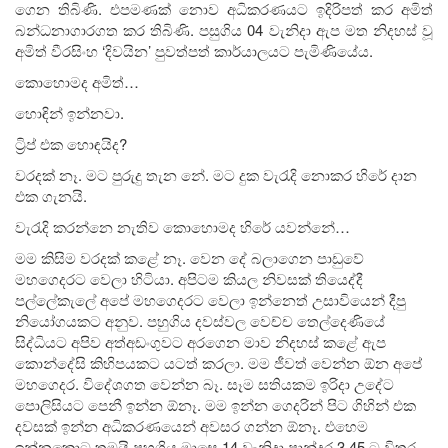
ගෙන තිබිණි. එපමණක් නොව අධිකරණයට ඉදිරිපත් කර අමිත්
බන්ධනාගාරගත කර තිබිණි. පසුගිය 04 වැනිදා ඇප මත නිදහස් වූ
අමිත් වීරසිංහ ‘දිවයින’ පුවත්පත් කාර්යාලයට පැමිණියේය.
කොහොමද අමිත්…
හොඳින් ඉන්නවා.
ට්‍රිප් එක හොඳයිද?
වරදක් නෑ. මට පුරුදු තැන නේ. මට දුක වැරැදි නොකර හිරේ දාන
එක ගැනයි.
වැරැදි කරන්නෙ නැතිව කොහොමද හිරේ යවන්නේ…
මම කිසිම වරදක් කළේ නෑ. වෙන දේ බලාගෙන පාඩුවේ
මහගෙදරට වෙලා හිටියා. අපිටම කියල නිවසක් තියෙද්දී
පල්ලේකැලේ අපේ මහගෙදරට වෙලා ඉන්නෙත් උසාවියෙන් දීපු
නියෝගයකට අනුව. පහුගිය දවස්වල වෙච්ච තෙල්දෙණියේ
සිද්ධියට අපිව අත්අඩංගුවට අරගෙන මාව නිදහස් කළේ ඇප
කොන්දේසි කිහිපයකට යටත් කරලා. මම ජීවත් වෙන්න ඕන අපේ
මහගෙදර. විදේශගත වෙන්න බෑ. සෑම සතියකම ඉරිදා උදේට
පොලිසියට පෙනී ඉන්න ඕනෑ. මම ඉන්න ගෙදරින් පිට ගිහින් එක
දවසක් ඉන්න අධිකරණයෙන් අවසර ගන්න ඕනෑ. එහෙම
ඉන්නකොට තමයි පහුගිය මාසෙ 14 වැනිදා පාන්දර 3.45 ට විතර