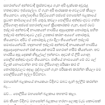
සහරාන්ගේ අන්තවාදී ත‍්‍රස්තවාදය ගැන අපි දැක්කෙ අවුරුදු
හතඅටකට ඉස්සෙල්ලා. ඒ ගැන අපි ආරක්‍ෂක අංශවලටත් කියලා
තියෙනවා. තෙල්දෙණිය සිද්ධියෙන් පස්සේ මහසෝන් බළකායේ
ප‍්‍රධාන කාර්යාලයේ ඉබි යතුරු කඩලා පොලිසිය අත්අඩංගුවට ගත්ත
ලිපිගොනු අස්සේ සහරාන්ලාගේ ක‍්‍රියාකාරකම් ගැන, අපේ රටේ
ඉස්ලාම් අන්තවාදී නායකයන් හාරසිය අසුදෙකක තොරතුරු සහිත
ඉස්ලාම් අන්තවාදයට උදව් උපකාර කරන අයගේ තොරතුරු
තියෙනවා. අපිට ඒ තොරතුරු ලබා දීලා තියෙන්නේ ඉස්ලාම්
සමාජයෙන්මයි. හඳුනාගත් ඉස්ලාම් අන්තවාදී නායකයන් හාරසිය
අසූදෙදෙනාගෙන් එක් අයෙක් තමයි සහරාන් හසීම් කියන්නෙ. තව
හාරසීය අසූ දෙකක් නිදැල්ලේ ඉන්නවා. අදටත් ඒ ලිපි ගොනු
පොලිස් අත්අඩංගුවේ තියෙනවා. ජාතියේ නාමයෙන් මේ රට ලේ
විලක් නොවෙන්න නම් එම ලිපිගොනු පරීක්‍ෂා කර ඒ
තොරතුරුවලට අදාළ පුද්ගලයන් ගැන පරීක්‍ෂණ කරන්න කියලා මම
පොලිසියෙන් ඉල්ලා සිටිනවා.
මහසෝන් බළකායේ නායකයා විදිහට ඔබට දැන් ඉල්ලීම් කරන්න
බෑ…
ඔව්… පොලිසිය මහසෝන් බළකාය තහනම් කළා.
ඔබ කියන විදිහට මහසෝන් බළකාය හරහා ලොකු වැඩ කොටසක්