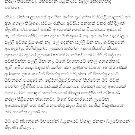
කරලා තියෙනවා. මහසෝන් බළකායට සල්ලි කොහෙන්ද
එන්නෙ…
ස්වයං රැකියා ලක්‍ෂයක් ආරම්භ කරන දැවැන්ත වැඩපිළිවෙළකට අපි
අත ගහලා තිබුණා. ස්වයං රැකියා අටසිය පනහක් විතර අපි දීලාත්
තිබුණා. ඒවායෙන් පොඩි ආදායමක් අපේ සංවිධානයට ආවා. ඒ
හැරෙන්නට අපිට වෙන ආදායම් තිබුණේ නෑ. අපි කරන වැඩවලට
සල්ලි අවශ්‍ය වුණෙත් නෑ. ලේ දෙන්න සල්ලි ඕන නෑ. ගංවතුරෙන්
අවතැන් වූ මිනිස්සුන්ට උපකාර කරන්න දානපතියන්ට කියන
සුනංගුවට ආධාර උපකාර කරනවා. ගමින්, ගමට ගිහින් දේශන
පවත්වන්න සල්ලි ඕන නෑ. මගේ වාහනයට තෙල් ගහගත්තාම
ඇති. අපිට පෙළපාළියක් යන්න ඕන වුණහම වාහන දහස් ගාණක්
අරගෙන ලක්‍ෂ ගණන් මිනිස්සු පාරට බැස්සා. ඒ මිනිස්සු ආවේ
ඔවුන්ගේ වියදමෙන්. දෙයිහාමුදුරුවන්ගේ පිහිටෙන් මට ජීවත්
වෙන්න ඉදිකිරීම් ව්‍යාපාරයක් තියෙනවා. ඒකෙන් හොඳ ආදායමක්
එනවා. මම හොඳ ව්‍යාපාරිකයෙක් කියලා පොලිසියත් පරීක්‍ෂණ
කරලා පිළිගෙන තියෙනවා. මගේ ව්‍යාපාරයෙන් ලැබෙන
ආදයමෙනුත් මම ජාතිය නඩත්තු කළා මිසක්, ජාතිය විකුණගෙන
මම නඩත්තු වුණේ නෑ.
ඔබ මේ කියන්නේ මහසෝන් බළකායට විශාල ජනතා බලවේගයක්
තිබුණා කියලා…