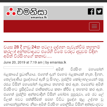
Toggle
navigati
වයස 28 දී නඩු 24ක පටලා දේශන පැවැත්වීම තහනම්
කරලා! අන්තවාදයට එරෙහි වීමේ වරදට දඬුවම් විඳින
අමිත් වීරසිංහගේ කතාව….
June 20, 2019 at 7:19 am | by emanisa.lk
අමිත් වීරසිංහ මහසෝන්
බළකායේ ප‍්‍රධානියාය. එහෙත් දැන් එහෙම බළකායක් නැත. දිගන,
තෙල්දෙණිය ප‍්‍රදේශයේ ඇති වූ සිංහල, මුස්ලිම් කෝලාහලයෙන් පසු
රජය විසින් මහසෝන් බළකාය තහනම් කර ඇත. එමෙන්ම අමිත්
වීරසිංහට ප‍්‍රසිද්ධියේ ජාතිකත්වය කතා කිරීම ද තහනම් කර ඇත.
එහෙත් මුස්ලිම් අන්තවාදීන් විසින් බෝම්බ පුපුරුවා, මේ රට ලේ
විලක් බවට පත්කිරීමත් සමඟ විවිධ ප‍්‍රදේශ තුළ උද්ගත වූ
නොසන්සුන්තාව නිසා අමිත් වීරසිංහ පොලිසිය විසින් අත්අඩංගුවට