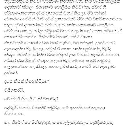
නඩුකාරතුමිය කිව්වා ‘පරීක්‍ෂණ කරන්න ඕනෑ නම් පැයක කාලයක්
දෙන්නම්’ කියලා. එතකොට පොලිසිය කිව්වා ‘නෑ ස්වාමිනී
පරීක්‍ෂණ කරන්න දවස් දාහතරක් ඕනෑ’ කියලා. ඊට පස්සේ
අධිකරණය විසින් මාව දවස් දහහතරකට රිමාන්ඞ් බන්ධනාගාරගත
කළා. දවස් දාහතරකට පස්සෙ ඇප ගන්න යනකොට පොලිසිය
චෝදනා ගොනු කරලා තිබුණේ මහජන ආරක්‍ෂණ පනත යටතේ. ඒ
පනතේ තියෙනවා නීතිපතිවරයාගේ හෝ විධායක
ජනාධිපතිවරයාගේ අවසරයක් නැතිව, මහෙස්ත‍්‍රාත් උසාවියකට
ඇප දෙන්න බෑ කියලා. නමුත් ඒ පනත දාන්න පුළුවන්ද, බැරිද
කියලා තීරණය කරන්න මහෙස්ත‍්‍රාත් උසාවියකට බලය තියෙනවා.
අධිකරණය විසින් ඒ ගැන සලකා බලා මේ පනත මේ නඩුවට
ගැලපෙන්නෙ නෑ කියලා පනත ඉවත් කරලා තමයි මට ඇප ලබා
දුන්නේ.
දවස් කීයක් හිරේ හිටියද?
විසිහතරයි.
මේ හිරේ ගිය කී වැනි වතාවද?
දෙවැනි වතාව. රිමාන්ඞ් කූඩුවල නම් අනන්තවත් නැඟලා
තියෙනවා.
ඔබ හිරේ ගියේ මිනීමැරුම්, මංකොල්ලකෑම්වලට වැරැදිකරුවකු