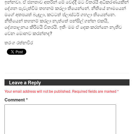
ඉන්නවා. ඒ ජනතාව අතරින් මේ වෙද්දී මට විතරයි අධිකරණයකින්
දේශන පැවැත්වීම තහනම් කරලා තියෙන්නේ. නීතියේ නාමයෙන්
මගේ අතපයත් බැඳලා, කටටත් ප්ලාස්ටර් ගහලා තියෙන්නෙ.
නීතියෙන් තහනම් කරලා නැත්තේ පන්සිල් ගන්න එකයි,
දේශපාලනය කිරීමයි විතරයි. ඉතිං මම ඒ දෙක කරන්නෙ නැතිව
වෙන මොනව කරන්නද?
තරංග රත්නවීර
Leave a Reply
Your email address will not be published.
Required fields are marked
*
Comment
*