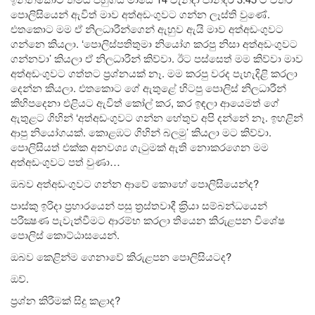
පොලිසියෙන් ඇවිත් මාව අත්අඩංගුවට ගන්න ලෑස්ති වුණේ.
එතකොට මම ඒ නිලධාරීන්ගෙන් ඇහුව ඇයි මාව අත්අඩංගුවට
ගන්නෙ කියලා. ‘පොලිස්පතිතුමා නියෝග කරපු නිසා අත්අඩංගුවට
ගන්නවා’ කියලා ඒ නිලධාරීන් කිව්වා. ඊට පස්සෙත් මම කිව්වා මාව
අත්අඩංගුවට ගත්තට ප‍්‍රශ්නයක් නෑ. මම කරපු වරද පැහැදිළි කරලා
දෙන්න කියලා. එතකොට ගේ ඇතුළේ හිටපු පොලිස් නිලධාරීන්
කිහිපදෙනා එළියට ඇවිත් කෝල් කර, කර ඉඳලා ආයෙමත් ගේ
ඇතුළට ගිහින් ‘අත්අඩංගුවට ගන්න හේතුව අපි දන්නේ නෑ. ඉහළින්
ආපු නියෝගයක්. කොළඹට ගිහින් බලමු’ කියලා මට කිව්වා.
පොලිසියත් එක්ක අනවශ්‍ය ගැටුමක් ඇති නොකරගෙන මම
අත්අඩංගුවට පත් වුණා…
ඔබව අත්අඩංගුවට ගන්න ආවේ කොහේ පොලිසියෙන්ද?
පාස්කු ඉරිදා ප‍්‍රහාරයෙන් පසු ත‍්‍රස්තවාදී ක‍්‍රියා සම්බන්ධයෙන්
පරීක්‍ෂණ පැවැත්වීමට ආරම්භ කරලා තියෙන කිරුළපන විශේෂ
පොලිස් කොට්ඨාසයෙන්.
ඔබව කෙළින්ම ගෙනාවේ කිරුළපන පොලිසියටද?
ඔව්.
ප‍්‍රශ්න කිරීමක් සිදු කළාද?