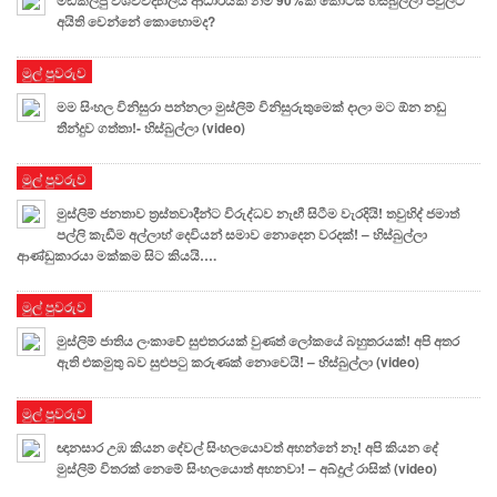
අයිති වෙන්නේ කොහොමද?
මුල් පුවරුව
මම සිංහල විනිසුරා පන්නලා මුස්ලිම් විනිසුරුතුමෙක් දාලා මට ඕන නඩු
තීන්දුව ගත්තා!- හිස්බුල්ලා (video)
මුල් පුවරුව
මුස්ලිම් ජනතාව ත්‍රස්තවාදීන්ට විරුද්ධව නැඟී සිටීම වැරදියි! තවුහිද් ජමාත්
පල්ලි කැඩීම අල්ලාහ් දෙවියන් සමාව නොදෙන වරදක්! – හිස්බුල්ලා
ආණ්ඩුකාරයා මක්කම සිට කියයි….
මුල් පුවරුව
මුස්ලිම් ජාතිය ලංකාවේ සුළුතරයක් වුණත් ලෝකයේ බහුතරයක්! අපි අතර
ඇති එකමුතු බව සුළුපටු කරුණක් නොවෙයි! – හිස්බුල්ලා (video)
මුල් පුවරුව
ඥානසාර උඹ කියන දේවල් සිංහලයොවත් අහන්නේ නෑ! අපි කියන දේ
මුස්ලිම් විතරක් නෙමේ සිංහලයොත් අහනවා! – අබ්දුල් රාසික් (video)