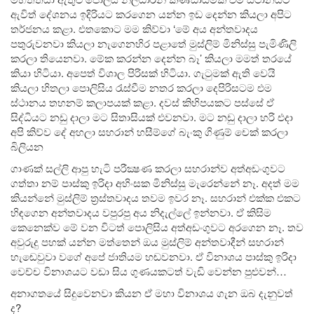
ඇවිත් දේශනය ඉදිරියට කරගෙන යන්න ඉඩ දෙන්න කියලා අපිට
තර්ජනය කළා. එතකොට මම කිව්වා ‘මේ අය අන්තවාදය
පතුරුවනවා කියලා නැගෙනහිර පළාතේ මුස්ලිම් මිනිස්සු පැමිණිලි
කරලා තියෙනවා. මේක කරන්න දෙන්න බෑ’ කියලා මමත් තරයේ
කියා හිටියා. අපෙත් විශාල පිරිසක් හිටියා. ගැටුමක් ඇති වෙයි
කියලා හිතලා පොලිසිය රැස්වීම නතර කරලා දෙපිරිසටම එම
ස්ථානය තහනම් කලාපයක් කළා. දවස් කිහිපයකට පස්සේ ඒ
සිද්ධියට නඩු දාලා මට සිතාසියක් එවනවා. මට නඩු දාලා හරි එදා
අපි කිව්ව දේ අහලා සහරාන් හසීම්ගේ බැංකු ගිණුම් චෙක් කරලා
බිලියන
ගාණක් සල්ලි ආපු හැටි පරීක්‍ෂණ කරලා සහරාන්ව අත්අඩංගුවට
ගත්තා නම් පාස්කු ඉරිදා අහිංසක මිනිස්සු මැරෙන්නේ නෑ. අදත් මම
කියන්නේ මුස්ලිම් ත‍්‍රස්තවාදය තවම ඉවර නෑ. සහරාන් එක්ක එකට
හිඳගෙන අන්තවාදය වපුරපු අය නිදැල්ලේ ඉන්නවා. ඒ කිසිම
කෙනෙක්ව මේ වන විටත් පොලිසිය අත්අඩංගුවට අරගෙන නෑ. තව
අවුරුදු පහක් යන්න මත්තෙන් ඔය මුස්ලිම් අන්තවාදීන් සහරාන්
හැඬෙවුවා වගේ අපේ ජාතියම හඬවනවා. ඒ විනාශය පාස්කු ඉරිදා
වෙච්ච විනාශයට වඩා සිය ගුණයකටත් වැඩි වෙන්න පුළුවන්…
අනාගතයේ සිදුවෙනවා කියන ඒ මහා විනාශය ගැන ඔබ දැනුවත්
ද?