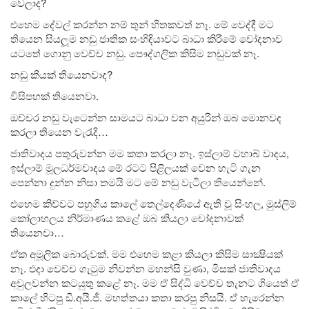
වෙලාද?
එහෙම දේවල් කරන්න නම් තුන් හිතකවත් නෑ. මේ වෙද්දී මට
තියෙන සියලූම නඩු ජාතික සංහිඳියාවට බාධා කිරීමේ චෝදනාව
යටතේ ගොනු වෙච්ච නඩු. පෞද්ගලික කිසිම නඩුවක් නෑ.
නඩු කීයක් තියෙනවාද?
විසිපහක් තියෙනවා.
ඔච්චර නඩු වැටෙන්න සාමයට බාධා වන අයුරින් ඔබ මොනවද
කරලා තියෙන වැරැදි…
ජාතිවාදය පතුරුවන්න මම කතා කරලා නෑ. ඉස්ලාම් වහාබ් වාදය,
ඉස්ලාම් මූලධර්මවාදය මේ රටට පිළිලයක් වෙන හැටි ගැන
පෙන්නා දුන්න නිසා තමයි මට මේ නඩු වැටිලා තියෙන්නේ.
එහෙම කිව්වට පහුගිය කාලේ තෙල්දෙණියේ ඇති වූ සිංහල, මුස්ලිම්
කෝලාහලය නිර්මාණය කළේ ඔබ කියලා චෝදනාවක්
තියෙනවා…
ඒක අමූලික බොරුවක්. මම එහෙම කළා කියලා කිසිම සාක්‍ෂියක්
නෑ. එදා වෙච්ච ගැටුම නිවන්න මහන්සි වුණා, මිසක් ජාතිවාදය
අවුලවන්න කටයුතු කළේ නෑ. මම ඒ සිද්ධි වෙච්ච තැනට ගියෙත් ඒ
කාලේ හිටපු ඞී.අයි.ජී. මහත්තයා කතා කරපු නිසයි. ඒ හැරෙන්න