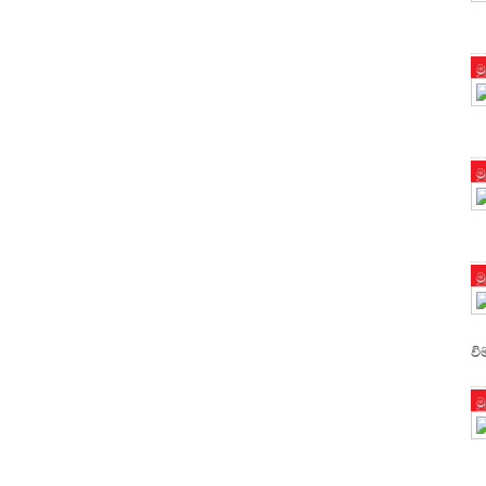
ම
ම
ම
වි
ම