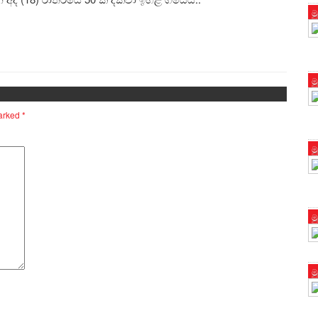
ම
ම
marked
*
ම
ම
ම