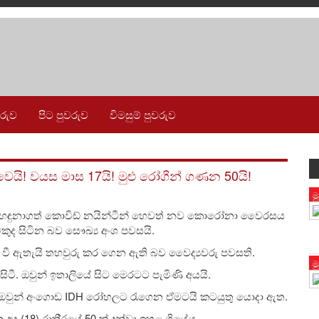
වරුව
පිට පුවරුව
විමසුම් පුවරුව
! වයස මාස 17යි! මුළු රෝගීන් ගණන 50යි!
ම
 හඳුනාගත් කොවිඩ් නයින්ටීන් හෙවත් නව කොරෝනා වෛරසය
ෙකුද සිටින බව සෞඛ්‍ය අංශ පවසයි.
ඇතැයි තහවුරු කර ගෙන ඇති බව වෛද්‍යවරු පවසති.
ම
සිටී. ඔවුන් ඉතාලියේ සිට මෙරටට පැමිණි අයයි.
ඔවුන් අංගොඩ IDH රෝහලට රැගෙන ඒමටයි කටයුතු යොදා ඇත.
18) රාති‍්‍රයේ 50 ක් දක්වා ඉහළ ගියේය..