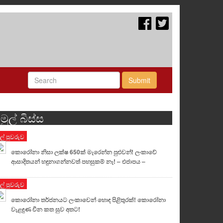
Submit
මුල් බිස්ස
ුල් පුවරුව
කොරෝනා නිසා ලක්ෂ 650ක් මැරෙන්න පුළුවන්! ලංකාවේ
ආසාදිතයන් හඳුනාගන්නවත් පහසුකම් නෑ! – එජාපය –
ුල් පුවරුව
කොරෝනා තර්ජනයට ලංකාවෙන් හොඳ පිළිතුරක්! කො⁣රෝනා
වැළඳුණ චීන කත සුව අතට!