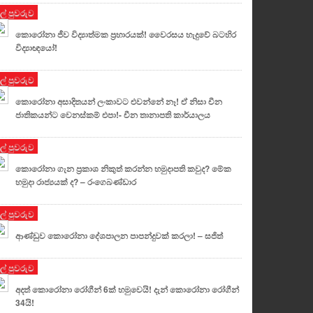
ුල් පුවරුව
කොරෝනා ජීව විද්‍යාත්මක ප්‍රහාරයක්! වෛරසය හැදුවේ බටහිර
විද්‍යාඥයෝ!
ුල් පුවරුව
කොරෝනා අසාදිතයන් ලංකාවට එවන්නේ නෑ! ඒ නිසා චීන
ජාතිකයන්ට වෙනස්කම් එපා!- චීන තානාපති කාර්යාලය
ුල් පුවරුව
කොරෝනා ගැන ප්‍රකාශ නිකුත් කරන්න හමුදාපති කවුද? මේක
හමුදා රාජ්‍යයක් ද? – රංගෙබණ්ඩාර
ුල් පුවරුව
ආණ්ඩුව කොරෝනා දේශපාලන පාපන්දුවක් කරලා! – සජිත්
ුල් පුවරුව
අදත් කොරෝනා රෝගීන් 6ක් හමුවෙයි! දැන් කොරෝනා රෝගීන්
34යි!