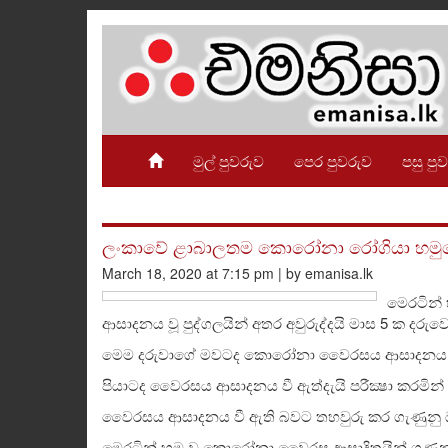
මුල් පුවරුව
පෙර පුවරුව
පසු පු
ලංකාවේ ළාබාලතම කොරෝනා රෝගියා හමුවෙයි
March 18, 2020 at 7:15 pm | by emanisa.lk
මෙරටින්
ආසාදනය වූ පුද්ගලයින් අතර අවුරුද්දයි මාස 5 ක දරුව
මෙම දරුවාගේ මවටද කොරෝනා වෛරසය ආසාදනය වී 
පියාටද වෛරසය ආසාදනය වී ඇත්දැයි පරීක්‍ෂා කරමින් 
වෛරසය ආසාදනය වී ඇති බවට තහවුරු කර ගැණුනු 
මෙරටින් හමු වූ කොරෝනා වෛරස ආසාදිතයින් ගණන අද (