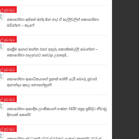
ුල් පුවරුව
කොරෝනා අස්සේ ඡන්ද ඕන නෑ! ඒ සල්ලිවලින් කොරෝනා
මඩින්න! – කැෆේ
ුල් පුවරුව
කෘත්‍රිම ආහාර කන්න එපා! ඉඟුරු කොත්තමල්ලි බොන්න! –
කොරෝනා පාලනයට වෛද්‍ය උපදෙස්..
ුල් පුවරුව
කොරෝනා ආසාධිතයාගේ පුතාත් රෝගී යැයි බොරු ප්‍රචාර!
ආනන්දය අසල නොසන්සුන්!
ුල් පුවරුව
කොරෝනා ආසාදිත ලාංකිකයන් ගණන 10යි! සඳුදා ප්‍රසිද්ධ නිවාඩු
දිනයක් කෙරේ!
ුල් පුවරුව
කොරෝනා අවධානම් රටවල් 11කට ලංකාව තහනම්! රටවල්