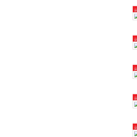
ම
ම
ම
ම
ම