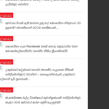
ලැයිස්තුව මෙන්න!
ුල් පුවරුව
අනවශ්‍ය බියක් ඇති කරගත යුතු නෑ! කොරෝනා මර්දනයට රට
සූදානම්! ජනපතිගෙන් රටටම සහතිකයක්…
ුල් පුවරුව
කොරෝනා ගැන Facebook එකේ බොරු පතුරුවන්න එපා!
කඩාකප්පල්කාරයින්ට එරෙහිව නීතිය ක්‍රියාත්මකයි!
ුල් පුවරුව
උකුස්සෝ කටුස්සෝ නෙමේ ජනපතිට ගැළපෙන පිරිසක්
පාර්ලිමේන්තුවට එවන්න! – පොළොන්නරුවේ උකුස්සාට
මල්ගෙන් දැඩි ප්‍රහාරයක් ..
ුල් පුවරුව
#LockDown රැල්ල විපක්ෂයේ කුමන්ත්‍රණයක්! පාර්ලිමේන්තුව
කැඳවා රටම අස්ථාවර කරන ද්‍රෝහි සැලසුමක්!