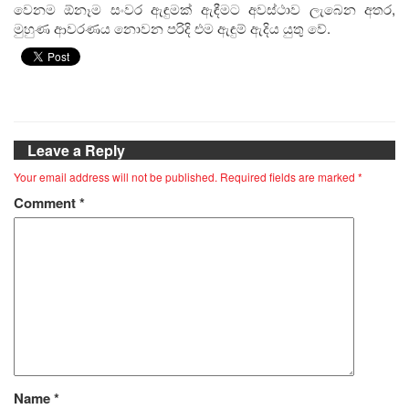
වෙනම ඕනෑම සංවර ඇඳුමක් ඇඳීමට අවස්ථාව ලැබෙන අතර,
මුහුණ ආවරණය නොවන පරිදි එම ඇඳුම් ඇදිය යුතු වේ.
Leave a Reply
Your email address will not be published.
Required fields are marked
*
Comment
*
Name
*