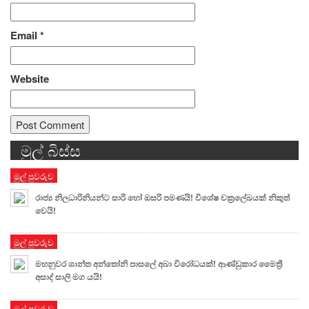
Email
*
Website
මුල් බිස්ස
Alternative:
මුල් පුවරුව
රාජ්‍ය නිලධාරිනියන්ට සාරි හෝ ඔසරි පමණයි! විශේෂ චක්‍රලේඛයක් නිකුත්
වෙයි!
මුල් පුවරුව
මහනුවර ශාන්ත අන්තෝනි පාසලේ අබා විරෝධයක්! ආණ්ඩුකාර මෛත්‍රී
අසාද් සාලි මග යයි!
මුල් පුවරුව