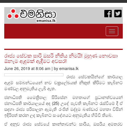
Toggle
navigati
රාජ්‍ය සේවක සාරි ඔසරි නීතිය නිමයි! මුහුණ නොවසා
ඕනෑම ඇඳුමක් ඇඳීමට අවසර!
June 26, 2019 at 8:06 am | by emanisa.lk
රාජ්‍ය සේවකයින්ගේ කාර්යාල
ඇඳුම් සම්බන්ධයෙන් නව චක්‍රලේඛයක් නිකුත් කිරිමට කැබිනට්
මණ්ඩල අනුමැතිය ලැබී ඇත.
ජනාධිපති මෛත්‍රීපාල සිරිසේන මහතාගේ ප්‍රධානත්වයෙන්
ජනාධිපති කාර්යාලයේ අද (25) උදේ පැවති කැබිනට් රැස්වීමේ දී ඒ
සඳහා රාජ්‍ය පරිපාලන ඇමැති රංජිත් මද්දුම බණ්ඩාර මහතා විසින්
ඉදිරිපත් කරන ලද කැබිනට් සංදේශයට අනුමැතිය හිමිවී තිබේ.
ඒ අනුව රාජ්‍ය සේවයේ කාන්තාවන්ට සාරිය, ඔසරිය අමතරව