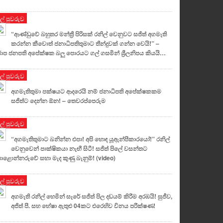
ුල් පුවරුව
“ආණ්ඩුවේ බහුතර මන්ත්‍රී පිරිසක් රනිල් වෙනුවට සජිත් අගමැති
කරන්න කීවොත් ජනාධිපතිතුමාට තීන්දුවක් ගන්න වෙයි!” –
ාප ජනපති අපේක්ෂක බලු පොරයට ගල් ගසමින් ශ්‍රීලනිපය කියයි…
ුල් පුවරුව
අගමැතිතුමා පක්ෂයට ආදරෙයි නම් ජනාධිපති අපේක්ෂකකම
සජිත්ට දෙන්න ඕන! – තෙවරප්පෙරුම
ුල් පුවරුව
“අගමැතිතුමාට බනින්න එපා! අපි හොඳ යූඇන්පීකාරයෝ!” රනිල්
වෙනුවෙන් පාක්ෂිකයා නැඟී සිටී! සජිත් පිලේ වසන්තට
ළොන්නරුවේ සභා මැද කුණු බැනුම්! (video)
ුල් පුවරුව
අගමැති රනිල් හෙමින් සැරේ සජිත් පිල දඩයම් කිරීම අරඹයි! සුජීව,
අජිත් පී. සහ හේෂා ඇතුළු 04කට එරෙහිව විනය පරීක්ෂණ!