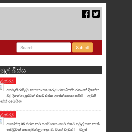
Submit
මුල් බිස්ස
ුල් පුවරුව
අගමැති රනිල්ට කතානායක කරූට ජනාධිපතිවරණයක් දිනන්න
බෑ! දිනන්න පුළුවන් එකම එජාප අපේක්ෂකයා සජිත්! – ඇමති
ෝක් අබේසිංහ
ුල් පුවරුව
අගෝස්තු 05 එජාප නව සන්ධානය ගමේ එකට පවුල් කන නාකි
ජෝඩුවක් කසාද බන්දලා දෙනවා වගේ වැඩක් ! – ඩලස්