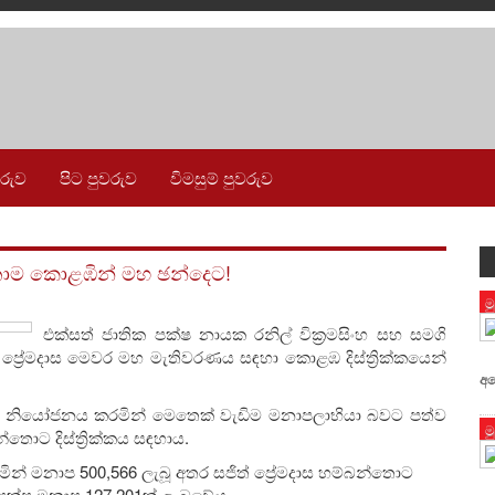
වරුව
පිට පුවරුව
විමසුම් පුවරුව
ෙනාම කොළඹින් මහ ඡන්දෙට!
ම
එක්සත් ජාතික පක්ෂ නායක රනිල් වික්‍රමසිංහ සහ සමගි
‍රේමදාස මෙවර මහ මැතිවරණය සඳහා කොළඹ දිස්ත්‍රික්කයෙන්
අශ
ය නියෝජනය කරමින් මෙතෙක් වැඩිම මනාපලාභියා බවට පත්ව
ම
තොට දිස්ත්‍රික්කය සඳහාය.
වදිමින් මනාප 500,566 ලැබූ අතර සජිත් ප්‍රේමදාස හම්බන්තොට
ාජපක්ෂ මනාප 127 201ක් ලැබුවේය.