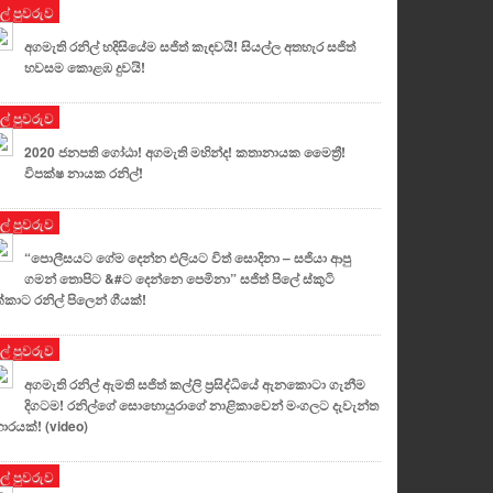
ුල් පුවරුව
අගමැති රනිල් හදිසියේම සජිත් කැඳවයි! සියල්ල අතහැර සජිත්
හවසම කොළඹ දුවයි!
ුල් පුවරුව
2020 ජනපති ගෝඨා! අගමැති මහින්ද! කතානායක මෛත්‍රී!
විපක්ෂ නායක රනිල්!
ුල් පුවරුව
“පොලීසයට ගේම දෙන්න එලියට විත් සොදිනා – සජියා ආපු
ගමන් තොපිට &#ට දෙන්නෙ පෙමිනා” සජිත් පිලේ ස්කුටි
්කාට රනිල් පිලෙන් ගීයක්!
ුල් පුවරුව
අගමැති රනිල් ඇමති සජිත් කල්ලි ප්‍රසිද්ධියේ ඇනකොටා ගැනීම
දිගටම! රනිල්ගේ සොහොයුරාගේ නාළිකාවෙන් මංගලට දැවැන්ත
‍රහාරයක්! (video)
ුල් පුවරුව