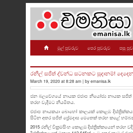
මුල් පුවරුව
පෙර පුවරුව
පසු පු
රනිල් සජිත් ද්වන්ධ සටනකට සූදානම්! දෙද
March 19, 2020 at 8:28 am | by emanisa.lk
ජන බලවේගයේ නායක එජාප නියෝජ්‍ය නායක සජිත් ප්
තරඟ වැදීමට නියමිතය.
එජාප නායකයා බොහෝ කාලයක් කොළඹ දිස්ත්‍රික්ක
සිටින අතර සජිත් ප්‍රේමදාස මෙතෙක් තරඟ කළේ හම්බන්
2015 රනිල් වික්‍රමසිංහ කොළඹ දිස්ත්‍රික්කයෙන් තරඟ 
දිස්ත්‍රික්කයෙන් මනාප 112 645ක් ලැබූ අතර නාමල් ර