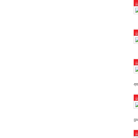
ම
ම
ම
අක
ම
ප්
ම