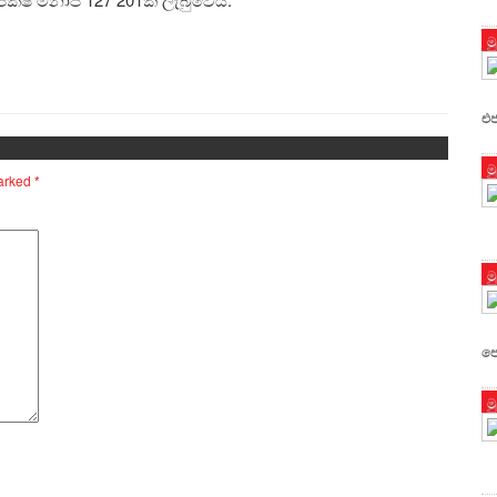
ම
එජ
ම
marked
*
ම
පො
ම