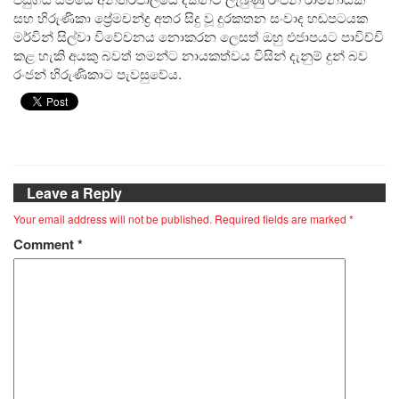
සහ හිරුණිකා ප්‍රේමචන්ද්‍ර අතර සිදු වූ දුරකතන සංවාද හඬපටයක
මර්වින් සිල්වා විවේචනය නොකරන ලෙසත් ඔහු එජාපයට පාවිච්චි
කළ හැකි අයකු බවත් තමන්ට නායකත්වය විසින් දැනුම් දුන් බව
රංජන් හිරුණිකාට පැවසුවේය.
Leave a Reply
Your email address will not be published.
Required fields are marked
*
Comment
*