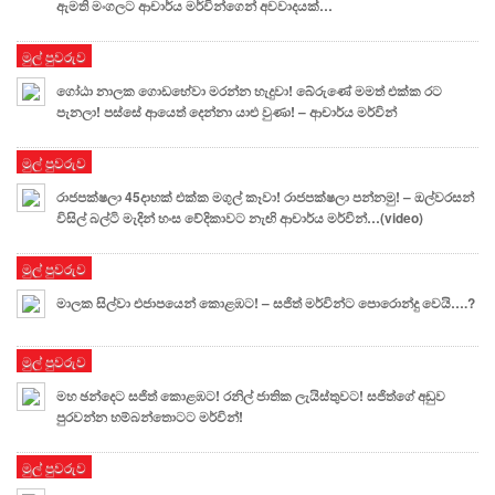
ඇමති මංගලට ආචාර්ය මර්වින්ගෙන් අවවාදයක්…
මුල් පුවරුව
ගෝඨා නාලක ගොඩහේවා මරන්න හැදුවා! බේරු‍ණේ මමත් එක්ක රට
පැනලා! පස්සේ ආයෙත් දෙන්නා යාළු වුණා! – ආචාර්ය මර්වින්
මුල් පුවරුව
රාජපක්ෂලා 45දාහක් එක්ක මගුල් කෑවා! රාජපක්ෂලා පන්නමු! – ඔල්වරසන්
විසිල් බල්ටි මැදින් හංස වේදිකාවට නැඟි ආචාර්ය මර්වින්…(video)
මුල් පුවරුව
මාලක සිල්වා එජාපයෙන් කොළඹට! – සජිත් මර්වින්ට පොරොන්දු වෙයි….?
මුල් පුවරුව
මහ ඡන්දෙට සජිත් කොළඹට! රනිල් ජාතික ලැයිස්තුවට! සජිත්ගේ අඩුව
පුරවන්න හම්බන්තොටට මර්වින්!
මුල් පුවරුව