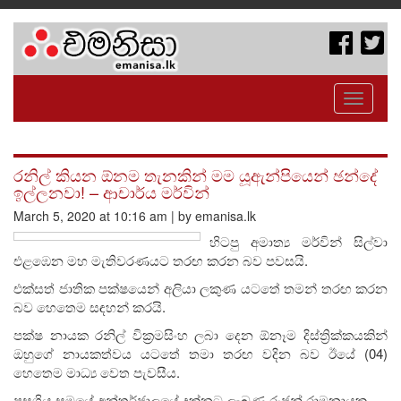
Toggle
navigati
රනිල් කියන ඕනම තැනකින් මම යූඇන්පියෙන් ඡන්දේ
ඉල්ලනවා! – ආචාර්ය මර්වින්
March 5, 2020 at 10:16 am | by emanisa.lk
හිටපු අමාත්‍ය මර්වින් සිල්වා
එළඹෙන මහ මැතිවරණයට තරඟ කරන බව පවසයි.
එක්සත් ජාතික පක්ෂයෙන් අලියා ලකුණ යටතේ තමන් තරඟ කරන
බව හෙතෙම සඳහන් කරයි.
පක්ෂ නායක රනිල් වික්‍රමසිංහ ලබා දෙන ඕනෑම දිස්ත්‍රික්කයකින්
ඔහුගේ නායකත්වය යටතේ තමා තරඟ වදින බව ඊයේ (04)
හෙතෙම මාධ්‍ය වෙත පැවසීය.
පසුගිය සමයේ අන්තර්ජාලයේ දක්නට ලැබුණු රංජන් රාමනායක