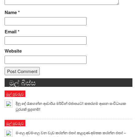
Name
*
Email
*
Website
මුල් බිස්ස
Alternative:
මුල් පුවරුව
දිනූ දේ රැකගන්න ආචාර්ය මර්වින් එජාපයට! කතරගම ආසන සංවිධායක
ධුරයක් සූදානම්!
මුල් පුවරුව
මංගල අවමංගල වන වැඩ කරන්න එපා! කළගුණ අමතක කරන්න එපා! –