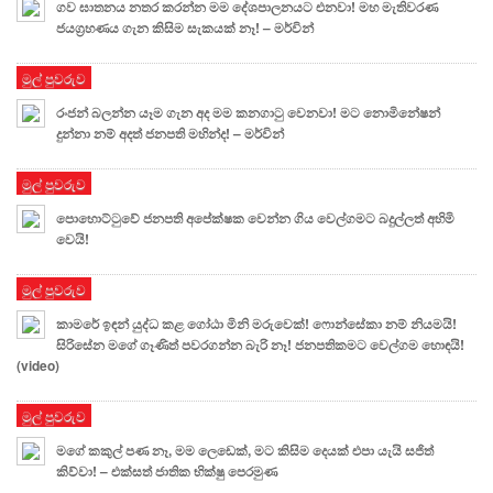
ගව ඝාතනය නතර කරන්න මම දේශපාලනයට එනවා! මහ මැතිවරණ
ජයග්‍රහණය ගැන කිසිම සැකයක් නෑ! – මර්වින්
මුල් පුවරුව
රංජන් බලන්න යෑම ගැන අද මම කනගාටු වෙනවා! මට නොමිනේෂන්
දුන්නා නම් අදත් ජනපති මහින්ද! – මර්වින්
මුල් පුවරුව
පොහොට්ටුවේ ජනපති අපේක්ෂක වෙන්න ගිය වෙල්ගමට බදුල්ලත් අහිමි
වෙයි!
මුල් පුවරුව
කාමරේ ඉඳන් යුද්ධ කළ ගෝඨා මිනි මරුවෙක්! ෆොන්සේකා නම් නියමයි!
සිරිසේන මගේ ගෑණිත් පවරගන්න බැරි නෑ! ජනපතිකමට වෙල්ගම හොඳයි!
(video)
මුල් පුවරුව
මගේ කකුල් පණ නෑ, මම ලෙඩෙක්, මට කිසිම දෙයක් එපා යැයි සජිත්
කිව්වා! – එක්සත් ජාතික භික්ෂු පෙරමුණ