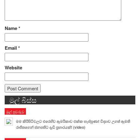
Name
*
Email
*
Website
මුල් බිස්ස
Alternative:
මුල් පුවරුව
මම කිරිපිටිවලට එරෙහිව ඇමරිකාව එක්ක හැප්පුණා! විද්‍යාව උගත් ඇමති
රාජිතගෙන් ජනපතිට දැඩි ප්‍රහාරයක්! (video)