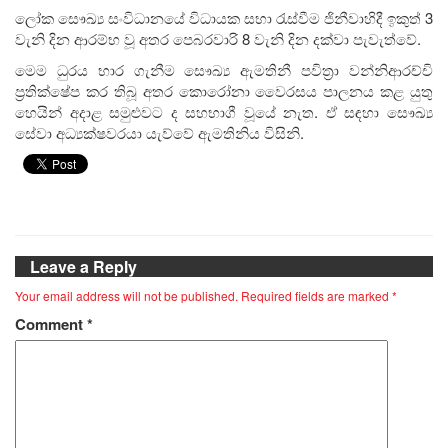
ලෝක සෞඛ්‍ය සංවිධානයේ විධායක සභා රැස්වීම ජිනීවාහිදී ඉකුත් 3
වැනි දින ආරම්භ වූ අතර පෙබරවාරි 8 වැනි දින දක්වා පැවැත්වේ.
මෙම ධුරය භාර ගැනීම සෞඛ්‍ය ඇමතිනී පවිත්‍රා වන්නිආරච්චි
ප්‍රතික්ෂේප කර තිබූ අතර කොරෝනා වෛරසය පාලනය කළ යුතු
හෙයින් අදාළ සමුළුවට ද සහභාගී වූයේ නැත. ඒ සඳහා සෞඛ්‍ය
සේවා අධ්‍යක්ෂවරයා යැව්වේ ඇමතිනිය විසිනි.
Leave a Reply
Your email address will not be published.
Required fields are marked
*
Comment
*