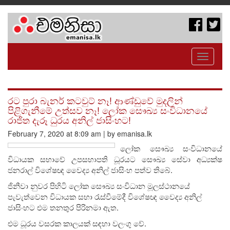
Toggle
navigati
රට පුරා බැනර් කටවුට් නෑ! ආණ්ඩුවේ මුදලින්
පිළිගැනීමේ උත්සව නෑ! ලෝක සෞඛ්‍ය සංවිධානයේ
රාජිත දැරූ ධුරය අනිල් ජාසිංහට!
February 7, 2020 at 8:09 am | by emanisa.lk
ලෝක සෞඛ්‍ය සංවිධානයේ
විධායක සභාවේ උපසභාපති ධූරයට සෞඛ්‍ය සේවා අධ්‍යක්ෂ
ජනරාල් විශේෂඥ වෛද්‍ය අනිල් ජාසිංහ පත්ව තිබේ.
ජිනීවා නුවර පිහිටි ලෝක සෞඛ්‍ය සංවිධාන මූලස්ථානයේ
පැවැත්වෙන විධායක සභා රැස්වීමේදී විශේෂඥ වෛද්‍ය අනිල්
ජාසිංහට එම තනතුර පිරිනමා ඇත.
එම ධූරය වසරක කාලයක් සඳහා වලංගු වේ.