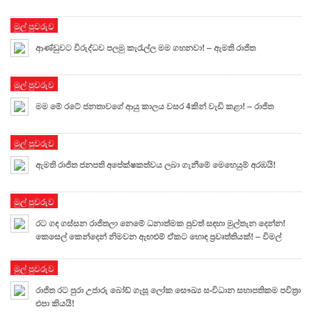
මුල් පුවරුව
ආණ්ඩුවට විරුද්ධව පලමු කැරැල්ල මම ගහනවා! – ඇමති රාජිත
මුල් පුවරුව
මම මේ රටේ ජනතාවගේ ආයු කාලය වසර 4කින් වැඩි කළා! – රාජිත
මුල් පුවරුව
ඇමති රාජිත ජනපති අපේක්ෂකත්වය ලබා ගැනීමේ මෙහෙයුම් අරඹයි!
මුල් පුවරුව
රට ගඳ ගස්සන රාජිතලා නෙමේ ධනාත්මක පුවත් සඳහා මුල්තැන දෙන්න!
කෙසෙල් කෙන්දෙන් නිමවන ඇඟළුම් ඒකට හොඳ ප්‍රවෘත්තියක්! – විමල්
මුල් පුවරුව
රාජිත රට පුරා උජාරු බෝඩ් ගැසූ ලෝක සෞඛ්‍ය සංවිධාන සභාපතිකම පවිත්‍රා
එපා කියයි!