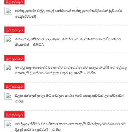
මුල් පුවරුව
පාස්කු ප්‍රහාරය එල්ල කළේ ගෝඨාභය! පාස්කු ප්‍රහාර කමිටුවෙන් සුවිශේෂ
හෙළිදරව්වක්!
මුල් පුවරුව
සෞඛ්‍ය ඇමති රටට බාල ඖෂධ ගෙන්වූ බව ලෝක සෞඛ්‍ය සංවිධානයට
කියනවා! – GMOA
මුල් පුවරුව
මා ඉටු කළ මෙහෙවර ජනතාවට වැටහෙන්න තව කාලයක් යයි! මට ඉටුකළ
නොහැකි වූ සේවය මගේ පුතා චතුර ඉටු කරයි! – රාජිත
මුල් පුවරුව
ඊළඟ ඡන්දෙත් දිනලා මට චෝදනා කරන අයට හොඳ පාඩමක් උගන්වනවා! –
රාජිත
මුල් පුවරුව
රට දියුණු කිරීමට වඩා විනාශ කරන එක පහසුයි! සිංගප්පුරුවට වඩා මේ රට
දියුණු කරන්න පුළුවන්! – රාජිත