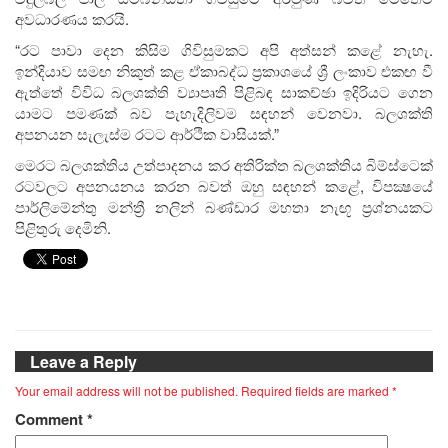
අවධාරණය කරයි.
“රට පාවා දෙන කිසිම ගිවිසුමකට අපි අත්සන් කළේ නැහැ.
ඉන්දියාව සමඟ නිකුත් කළ ඒකාබද්ධ ප්‍රකාශයේ ශ්‍රී ලංකාව එකඟ වී
ඇත්තේ විවිධ බලශක්ති ව්‍යාපෘති පිළිබඳ සාකච්ඡා ඉදිරියට ගෙන
යාමට පමණක් බව පැහැදිලිවම සඳහන් වෙනවා. බලශක්ති
අපනයන සැලැස්ම රටට ආර්ථික වාසියක්.”
මෙරට බලශක්තිය උත්පාදනය කර අතිරික්ත බලශක්තිය බිම්ස්ටෙක්
රටවලට අපනයනය කරන බවත් ඔහු සඳහන් කළේ, විපක්‍ෂයේ
පාර්ලිමේන්තු මන්ත්‍රී නලින් බණ්ඩාර මහතා නැඟූ ප්‍රශ්නයකට
පිළිතුරු දෙමිනි.
Leave a Reply
Your email address will not be published.
Required fields are marked
*
Comment
*