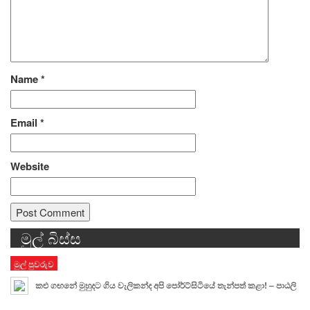
Name
*
Email
*
Website
මුල් බිස්ස
Alternative:
මුල් පුවරුව
කළු ගඟනේ මුහුදට ගිය වැලිකන්ද අපි පෝර්ට්සිටියේ තැන්පත් කළා! – පාඨලි