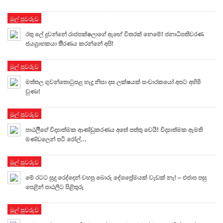
මුල් පුවරුව
රතු ලේ දුවන්නේ රාජපක්ෂලාගේ ඇඟේ විතරක් නෙමේ! ජනාධිපතිවරණ
ජයග්‍රාහකයා තීිරණය කරන්නේ අපි!
මුල් පුවරුව
මත්තල ගුවන්තොටුපළ හැදූ නිසා දස ලක්ෂයක් සංචාරකයෝ අපට අහිමි
වුණා!
මුල් පුවරුව
පාඨලීීගේ විද්‍යාත්මක ආණ්ඩුකරණය අතේ පත්තු වෙයි! විද්‍යාත්මක ඇමති
මණ්ඩලෙන් පටි රෝල්…
මුල් පුවරුව
මේ රටට සුදු රෙද්දෙන් වහපු බොරු දේශප්‍රේමයක් වැඩක් නෑ! – එජාප පසු
පෙළින් පාඨලීට පිළිතුරු
මුල් පුවරුව