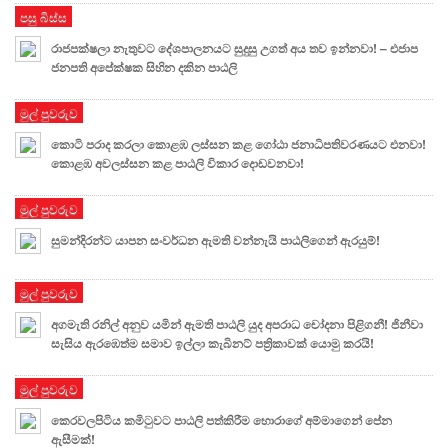
පසු බිස්ස
රාජපක්ෂලා නැතුවට දේශපාලනයට සුදුසු උගත් අය තව ඉන්නවා! – එජාප
ජනපති අපේක්ෂක සිහින දකින පාඨලි
මුල් පුවරුව
කොටි පරාද කරලා කොළඹ ලස්සන කළ ගෝඨා ජනාධිපතිවරණයට එනවා!
කොළඹ අවලස්සන කළ පාඨලි විකාර දොඩවනවා!
මුල් පුවරුව
සුමන්දිරන්ට යාපන සංවර්ධන ඇමති වන්නැයි පාඨලිගෙන් ඇරයුම්!
මුල් පුවරුව
අගමැති රනිල් අනුව යමින් ඇමති පාඨලි යුද අපරාධ චෝදනා පිළිගනී! ජිනීවා
සැසිය ඇරඹෙත්ම සමාව ඉල්ලා කැබිනට් පත්‍රිකාවක් යොමු කරයි!
මුල් පුවරුව
කෙරවලපිටිය කමිටුවට පාඨලි පත්කිරීම හොරාගේ අම්මාගෙන් පේන
ඇසීමක්!