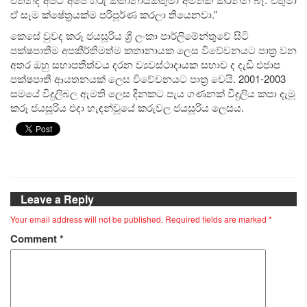
ඒ සෑම ක්ෂේත්‍රයක්ම පරිපූර්ණ කරලා තියෙනවා.”
කෙසේ වුවද කරූ ජයසූරිය ශ්‍රී ලංකා පාර්ලිමේන්තුවේ සිටි
පක්ෂපාතීම අපකීර්තිමත්ම කතානායක ලෙස විවේචනයට පාත්‍ර වන
අතර ඔහු සභාපතීත්වය දරන ව්‍යවස්ථාදායක සභාව ද දැඩි එජාප
පක්ෂපාතී ආයතනයක් ලෙස විවේචනයට පාත්‍ර වෙයි. 2001-2003
සමයේ විදුලිබල ඇමති ලෙස දිනකට පැය ගණනක් විදුලිය කපා දැමූ
කරූ ජයසූරිය එදා හැඳන්වූයේ කරුවල ජයසූරිය ලෙසය.
Leave a Reply
Your email address will not be published.
Required fields are marked
*
Comment
*