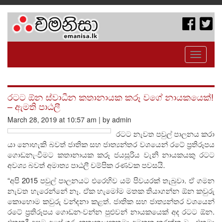
Toggle
navigati
රටට ඕන ස්වාධීන කතානායක කරූ වගේ නායකයෙක්!
– ඇමති පාඨලී
March 28, 2019 at 10:57 am | by admin
රටට නැවත පවුල් පාලනය කරා
යා නොහැකි බවත් ජාතික සහ ජාත්‍යන්තර වශයෙන් රටේ ප්‍රතිරූපය
ගොඩනැංවීමට කතානායක කරූ ජයසූරිය වැනි නායකයකු රටට
අවශ්‍ය බවත් අමාත්‍ය පාඨලී චම්පික රණවක පවසයි.
“අපි 2015 පවුල් පාලනයට එරෙහිව යම් පිවයරක් තැබුවා. ඒ ගමන
නැවත හැරෙන්නේ නෑ. ඒක හැමෝම මතක තියාගන්න ඕන කවුරු
කොහොම කවුරු වන්දනා කළත්. ජාතික සහ ජාත්‍යන්තර වශයෙන්
රටේ ප්‍රතිරූපය ගොඩනංවන්න පුළුවන් නායකයෙක් අද රටට ඕන.
එතනදී අපට අපේ ගරු කතානායකතුමා අමතක කරන්න බෑ. එතුමා