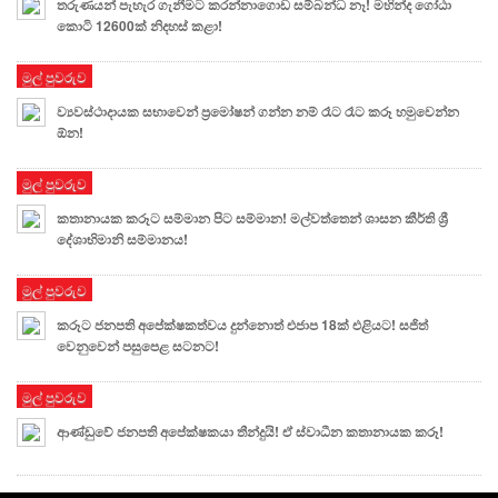
තරුණයන් පැහැර ගැනීමට කරන්නාගොඩ සම්බන්ධ නෑ! මහින්ද ගෝඨා
කොටි 12600ක් නිදහස් කළා!
මුල් පුවරුව
ව්‍යවස්ථාදායක සභාවෙන් ප්‍රමෝෂන් ගන්න නම් රෑට රෑට කරූ හමුවෙන්න
ඕන!
මුල් පුවරුව
කතානායක කරූට සම්මාන පිට සම්මාන! මල්වත්තෙන් ශාසන කීර්ති ශ්‍රී
දේශාභිමානි සම්මානය!
මුල් පුවරුව
කරූට ජනපති අපේක්ෂකත්වය දුන්නොත් එජාප 18ක් එළියට! සජිත්
වෙනුවෙන් පසුපෙළ සටනට!
මුල් පුවරුව
ආණ්ඩුවේ ජනපති අපේක්ෂකයා තීන්දුයි! ඒ ස්වාධීන කතානායක කරූ!