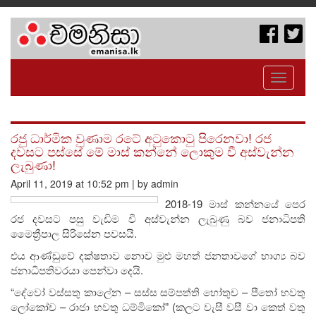
Toggle
navigati
රජු ධාර්මික වුණාම රටේ අටුකොටු පිරෙනවා! රජ
දවසට පස්සේ මේ මාස් කන්නේ ලොකුම වී අස්වැන්න
ලැබුණා!
April 11, 2019 at 10:52 pm | by admin
2018-19 මාස් කන්නයේ පෙර
රජ දවසට පසු වැඩිම වී අස්වැන්න ලැබුණු බව ජනාධිපති
මෛත්‍රීපාල සිරිසේන පවසයි.
එය ආණ්ඩුවේ දක්ෂතාව නොව මුළු මහත් ජනතාවගේ භාග්‍ය බව
ජනාධිපතිවරයා පෙන්වා දෙයි.
“දේවෝ වස්සතු කාලේන – සස්ස සම්පත්ති හෝතුච – පීතෝ භවතු
ලෝකෝච – රාජා භවතු ධම්මිකෝ” (කලට වැසී වසී වා කෙත් වතු