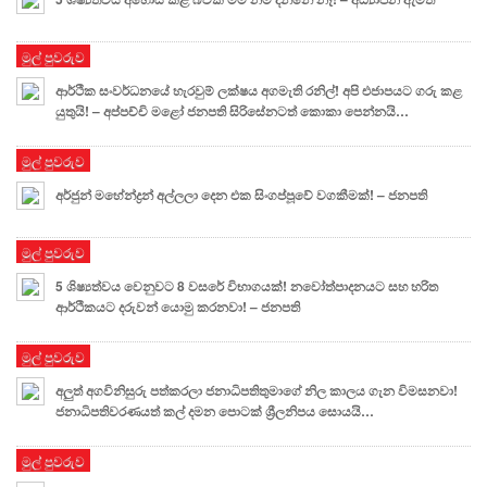
මුල් පුවරුව
ආර්ථික සංවර්ධනයේ හැරවුම් ලක්ෂය අගමැති රනිල්! අපි එජාපයට ගරු කළ
යුතුයි! – අප්පච්චි මළෝ ජනපති සිරිසේනටත් කොකා පෙන්නයි…
මුල් පුවරුව
අර්ජුන් මහේන්ද්‍රන් අල්ලලා දෙන එක සිංගප්පූවේ වගකීමක්! – ජනපති
මුල් පුවරුව
5 ශිෂ්‍යත්වය වෙනුවට 8 වසරේ විභාගයක්! නවෝත්පාදනයට සහ හරිත
ආර්ථිකයට දරුවන් යොමු කරනවා! – ජනපති
මුල් පුවරුව
අලුත් අගවිනිසුරු පත්කරලා ජනාධිපතිතුමාගේ නිල කාලය ගැන විමසනවා!
ජනාධිපතිවරණයත් කල් දමන පොටක් ශ්‍රීලනිපය සොයයි…
මුල් පුවරුව