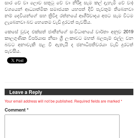
සාර වේ වා ලොව සතුටු වේ වා නිරිඳු සැම කල් දැහැමි වේ වා)
වශයෙන් ආධ්‍යාත්මික සමාජයක යහපත් දිවි පැවතුම් තිබෙනවා
නම් දෙවියන්ගේ සහ ත්‍රිවිද රත්නයේ ආශීර්වාදය අපට සැම විටම
ලැබෙනවා බව හෙතෙම වැඩි දුරටත් පැවසීය.
කෙසේ වුවද එක්සත් ජාතීන්ගේ සංවිධානයේ වාර්තා අනුව 2019
කාලගුණික විපර්යාස නිසා ශ්‍රී ලංකාවට මහත් බලපෑම් එල්ල වන
බවට අනාවැකි පළ වී ඇතැයි ද ජනාධිපතිවරයා වැඩි දුරටත්
පැවසීය.
Leave a Reply
Your email address will not be published.
Required fields are marked
*
Comment
*