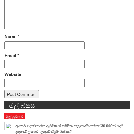
Name
*
Email
*
Website
මුල් බිස්ස
Alternative:
මුල් පුවරුව
ලංකාව දෙපළු කරන ඇමරිකන් ආර්ථික කලාපයට අක්කර 30 000ක් දෙයි!
දකුණේ ලංකාව! උතුරේ ඊළම් රාජ්‍යය?