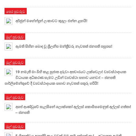
පෙර පුවරුව
අර්ජුන් මහේන්ද්‍රන් ලංකාවට කුදලං එන්න ළඟයි!
මුල් පුවරුව
ඇමති සිහින බොඳ වූ ශ්‍රීලනිප මන්ත්‍රීවරු නැවතත් ජනපති පසුපස!
මුල් පුවරුව
19 නමැති මා බිහි කළ සුජාත දරුවා අපචාරයට ලක්වෙලා! ව්‍යවස්ථාදායක
විධායක අධිකරණ සැමට උඩින් ව්‍යවස්ථා සභාව යනවා! – ජනපති
පාර්ලිමේන්තුවේ දී ව්‍යවස්ථාදායක සභාව නැවතත් පතුරු හරියි!
මුල් පුවරුව
අපේ ආණ්ඩුවේ සැලසිනේ ලොක්කෝ අල්ලස් කොමිසමෙනුත් අල්ලස් ගත්තා!
– ජනපති
මුල් පුවරුව
5 ශිෂ්‍යත්වය අහෝසි කළ බවක් මම නම් දන්නේ නෑ! – අධ්‍යාපන ඇමති