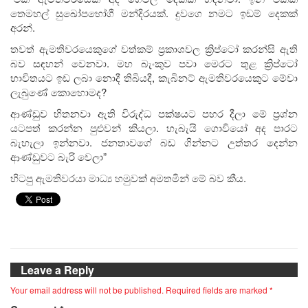
තෙමහල් සුඛෝපභෝගී මන්දිරයක්. දුවගෙ නමට ඉඩම් දෙකක්
අරන්.
තවත් ඇමතිවරයෙකුගේ වත්කම් ප්‍රකාශවල ක්‍රිප්ටෝ කරන්සි ඇති
බව සඳහන් වෙනවා. මහ බැංකුව පවා මෙරට තුළ ක්‍රිප්ටෝ
භාවිතයට ඉඩ ලබා නොදී තිබියදී, කැබිනට් ඇමතිවරයෙකුට මේවා
ලැබුණේ කොහොමද?
ආණ්ඩුව හිතනවා ඇති විරුද්ධ පක්ෂයට පහර දීලා මේ ප්‍රශ්න
යටපත් කරන්න පුළුවන් කියලා. හැබැයි ගොවියෝ අද පාරට
බැහැලා ඉන්නවා. ජනතාවගේ බඩ ගින්නට උත්තර දෙන්න
ආණ්ඩුවට බැරි වෙලා”
හිටපු ඇමතිවරයා මාධ්‍ය හමුවක් අමතමින් මේ බව කීය.
Leave a Reply
Your email address will not be published.
Required fields are marked
*