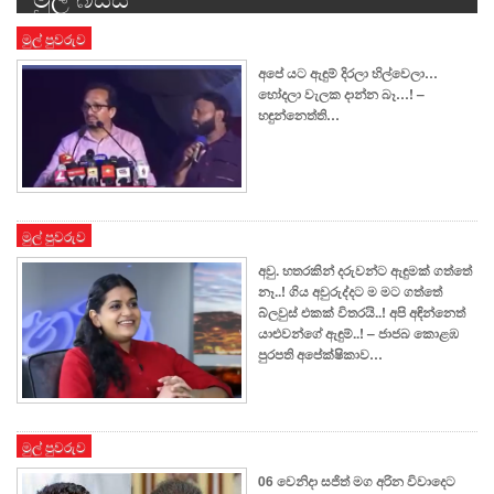
මුල් පුවරුව
අපේ යට ඇඳුම් දිරලා හිල්වෙලා…
හෝදලා වැලක දාන්න බෑ…! –
හඳුන්නෙත්ති…
මුල් පුවරුව
අවු. හතරකින් දරුවන්ට ඇඳුමක් ගත්තේ
නෑ..! ගිය අවුරුද්දට ම මට ගත්තේ
බ්ලවුස් එකක් විතරයි..! අපි අඳින්නෙත්
යාළුවන්ගේ ඇඳුම්..! – ජාජබ කොළඹ
පුරපති අපේක්ෂිකාව…
මුල් පුවරුව
06 වෙනිදා සජිත් මග අරින විවාදෙට