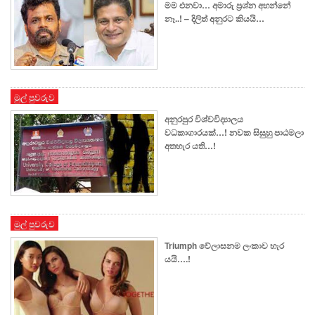
මම එනවා… අමාරු ප්‍රශ්න අහන්නේ
නෑ..! – දිලිත් අනුරට කියයි…
මුල් පුවරුව
අනුරපුර විශ්වවිද්‍යාලය
වධකාගාරයක්…! නවක සිසුහු පාඨමලා
අතහැර යති…!
මුල් පුවරුව
Triumph වේලාසනම ලංකාව හැර
යයි….!