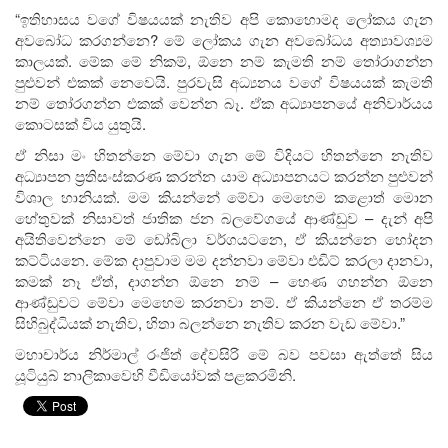
“ඉතිහාසය වගේ විෂයයක් නැතිව අපි කොහොමද ලෝකය ගැන
අවබෝධ කරගන්නෙ? මේ ලෝකය ගැන අවබෝධය අත්‍යාවශ්‍යම
කාලයක්. මේක මේ නිකම්, ඕනෙ නම් කැමති නම් තෝරාගන්න
පුළුවන් එකක් නෙවෙයි. පුරවැසි අධ්‍යනය වගේ විෂයයක් කැමති
නම් තෝරගන්න එකක් වෙන්න බෑ. ඒක අධ්‍යාපනයේ අනිවාර්යය
කොටසක් විය යුතුයි.
ඒ නිසා මං හිතන්නෙ මේවා ගැන මේ විදියට හිතන්නෙ නැතිව
අධ්‍යාපන ප්‍රතිසංස්කරණ කරන්න යාම අධ්‍යාපනයට කරන්න පුළුවන්
විශාල හානියක්. මම කියන්නේ මේවා මෙහෙම කළොත් මොන
හේතුවක් නිසාවත් ජාතික ජන බලවේගයේ ආණ්ඩුව – දැන් අපි
අයිතිවෙන්නෙ මේ ඩෝබිලා වර්ගයටනෙ, ඒ කියන්නෙ හෝදන
කට්ටියනෙ. මේක දාපුවාම මම දන්නවා මේවා එඩිට් කරලා දානවා,
කමක් නෑ ඒත්, දාගන්න ඕනෙ නම් – හෙණ ගහන්න ඕනෙ
ආණ්ඩුවට මේවා මෙහෙම කරනවා නම්. ඒ කියන්නෙ ඒ තරම්ම
සිහිබුද්ධියක් නැතිව, හිතා බලන්නෙ නැතිව කරන වැඩ මේවා.”
මහාචාර්ය නිර්මාල් රංජිත් දේවසිරි මේ බව පවසා ඇත්තේ සිය
යූටියුබ් නාලිකාවෙහි වීඩියෝවක් පළකරමිනි.