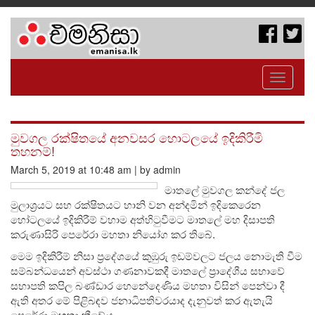
Toggle
navigati
මුවගල රක්ෂිතයේ අනවසර හොටලයේ ඉදිකිරීමි
තහනම්!
March 5, 2019 at 10:48 am | by admin
මාතලේ මුවගල කන්දේ ජල
මුලාශ්‍රයට සහ රක්ෂිතයට හානි වන අන්දමින් ඉදිකෙරෙන
හෝටලයේ ඉදිකිරීම් වහාම අත්හිටුවීමට මාතලේ මහ දිසාපති
කරුණාසිරි පෙරේරා මහතා නියෝග කර තිබේ.
මෙම ඉදිකිරීම් නිසා ප්‍රදේශයේ කුඹුරු ඉඩම්වලට ජලය නොමැති වීම
සම්බන්ධයෙන් අවස්ථා ගණනාවකදී මාතලේ ප්‍රාදේශීය සභාවේ
සභාපති කපිල බණ්ඩාර හෙනේදෙණිය මහතා විසින් පෙන්වා දී
ඇති අතර මේ පිළිබඳව ජනාධිපතිවරයාද දැනුවත් කර ඇතැයි
පෙරේරා මහතා කීවේය.