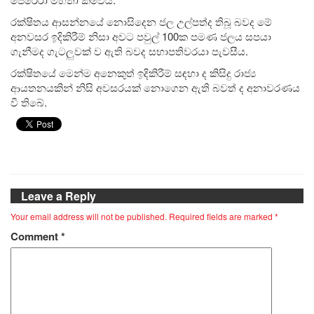
රක්ෂිතය ආසන්නයේ නොසිදෙන ජල උල්පත්ද තිබූ බවද මේ
අනවසර ඉදිකිරීම් නිසා අවට පවුල් 100ක පමණ ජලය සපයා
ගැනීමද ගැටලුවක් ව ඇති බවද සභාපතිවරයා පැවසීය.
රක්ෂිතයේ මෙන්ම අනෙකුත් ඉදිකිරීම් සඳහා ද කිසිදු රාජ්‍ය
ආයතනයකින් නිසි අවසරයක් නොගෙන ඇති බවත් ද අනාවරණය
වී තිබේ.
Leave a Reply
Your email address will not be published.
Required fields are marked
*
Comment
*