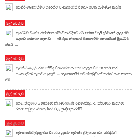
අස්ගිරි මහනාහිමිට එරෙහිව පාක්‍යසෝති ජිනීවා වෙත පැමිණිලි කරයි!
මුල් පුවරුව
ආණ්ඩුව විදේශ ඒජන්තයන්ට ඕන විදිහට රට හරහා විදුලි දුම්රියක් දාලා රට
දෙකඩ කරන්න හදනවා! – අමරපුර නිකායේ මහනාහිමි ජනපතිගේ මූණටම
කියයි….
මුල් පුවරුව
ඇමති මංගලට රටේ කිසිදු විහාරස්ථානයකට ඇතුළු වීම තහනම් කර
සංඝාඥාවක් පැනවිය යුතුයි! – නැඟෙනහිර තමන්කඩුව අධිකරණ සංඝ නායක
හිමි
මුල් පුවරුව
අගමැතිතුමාට බනින්නේ නිඝණ්ඨයෝ! අගමැතිතුමාට තර්ජනය කරන්න
රතන කවුද?!-මහගල්කඩවල පුඤ්ඤසාරහිමි
මුල් පුවරුව
ඇමති සජිත් මුහුදු මහ විහාරය ළඟට ඇවිත් හැරිලා යනවා! මොවුන්