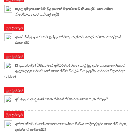
හැඳල අමනුස්සකමට බුදු පුතෙක් මනුස්සකම කියාදෙයි! කොරෝනා
නිරෝධායනයට පන්සල් දෙයි!
මුල් පුවරුව
අසාද් හිස්බුල්ලා වහාම ඉල්ලා අස්වනු! නැත්නම් ගෙදර යවනු!- අතුරලියේ
රතන හිමි
මුල් පුවරුව
IS ත්‍රස්තවාදීන් පිළිගන්නේ අභිධර්මය! රතන සාධු බුදු දහම පාතාළ ලෝකයට
ඇදලා දාලා! බෞද්ධයන් රතන හිමිට විරුද්ධ විය යුතුයි!- ආචාර්ය වික්‍රමබාහු
(video)
මුල් පුවරුව
අපි ඉල්ලා අස්වුණේ රතන හිමිගේ ජීවිත අවධානම ගැන හිතලායි!
මුල් පුවරුව
අන්තවාදීන්ට එරෙහි සටනට සහයෝගය පිණිස කාදිනල්තුමා රතන හිමි බැහැ
දකින්නට පැමිණෙයි!