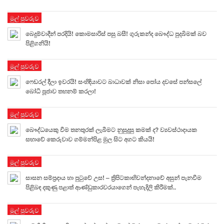
මුල් පුවරුව
බෙදුම්වාදීන් පරදියි! කොමසාරිස් පසු බසී! ගුරුකන්ද බෞද්ධ පුදබිමක් බව
පිළිගනියි!
මුල් පුවරුව
ෆෙඩරල් දීලා ඉවරයි! සංහිඳියාවට බාධාවක් නිසා පෝය දවසේ පන්සලේ
බෝධි පූජාව තහනම් කරලා!
මුල් පුවරුව
බෞද්ධයෙකු වීම තනතුරක් ලැබීමට නුසුදුසු කමක් ද? ව්‍යවස්ථාදායක
සභාවේ කෙරුවාව ගම්මන්පිළ මුල සිට අගට කියයි!
මුල් පුවරුව
සාසන සම්ප්‍රදාය හා පුටුවේ උස! – ත්‍රිපිටකාභිවන්දනාවේ අසුන් පැනවීම
පිළිබඳ දකුණු පළාත් ආණ්ඩුකාරවරයාගෙන් පැහැදිලි කිරීමක්..
මුල් පුවරුව