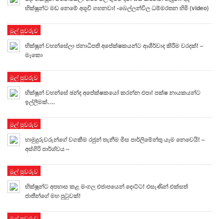
භික්ෂූන්ට මඩ නෙමේ අශූචි ගහනවා! -බෙල්ලන්විල ධම්මරතන හිමි (video)
මුල් පුවරුව
භික්ෂූන් වහන්සේලා ජනාධිපති අපේක්ෂකයන්ට ආශීර්වාද කිරීම වරදක්! –
මැකො
මුල් පුවරුව
භික්ෂූන් වහන්සේ ඡන්ද අපේක්ෂකයෝ කරන්න එපා! පක්ෂ නායකයන්ට
ඉල්ලීමක්….
මුල් පුවරුව
හාමුදුරුවරුන්ගේ වගකීම රජුන් තැනීම මිස පාර්ලිමේන්තු යෑම නෙවෙයි! –
අස්ගිරි පාර්ශ්වය –
මුල් පුවරුව
භික්ෂූන්ට අපහාස කළ මංගල එජාපයෙන් දොට්ට! එසැණින් එක්සත්
ජාතීන්ගේ මහ පුටුවක්!
මුල් පුවරුව