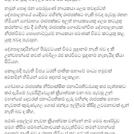
නමුත් පොදු ජන පෙරමුණේ නායකයා ලෙස තවදුරටත්
දේශපාලනයේ යෙදීමට මහින්ද රාජපක්ෂට හැකි බවද පැවසූ රතන
හිමියන් ගෝඨාභය රාජපක්ෂට අලුත් නායකයෙකු ලෙස කටයුතු
කරන්නට ඉඩ දී මහින්ද රාජපක්ෂ ගෞරවාන්විත දේශපාලනයක
නිරතවීමට පොහොට්ටුවේ නායකයා පමණක් වීමට කටයුතු කළ
යුතු බවද පැවසූහ.
දේශපාලඥයින්ගේ පිරුවටයක් වීමට සූදානම් නැති බව ද කී
උන්වහන්සේ තවත් බේබිලා රජ කරවීමට සූදානම් නැතැයිද කියා
සිටියහ.
කොළඹදී පැවති විජය ධරනී ජාතික සභාවේ මාධ්‍ය හමුවක්
අමතමින් හිමියන් මෙම අදහස් පලකළහ.
ගෝඨාභය රාජපක්ෂ නිර්පාක්ෂික ජනාධිපතිවරයකු කර පැත්තකට
කර දැමීමේ වැඩපිළිවෙළක් ක්‍රියාත්මක වන බව පැවසූ උන්
වහන්සේ දෙවරක් ජනාධිපතිකම් දැරූ මහින්ද රාජපක්ෂ මහතා
නැවතත් කුරුණෑගල ගොස් ඡන්දය ඉල්ලීමේ කිසිදු උවමනාවක් දැන්
නැති බව ද කීහ.
පරණ සෙල්ලම නැවත ක්‍රියාත්මක වන්නේ නම් මෙම ආණ්ඩුව
සමග කිසිම සම්බන්ධතාවයක් පැවැත්වීමට තමන් වහන්සේ
සූදානම් නැති බව ද රතන හිමියෝ තව දුරටත් සඳහන් කළහ.