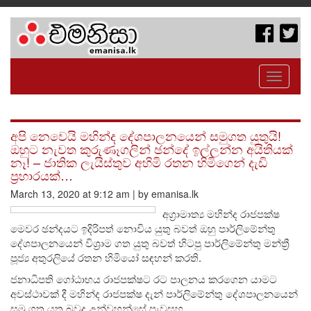
Toggle
navigati
අපි නෙවෙයි මහින්ද දේශපාලනයෙන් සමුගත යුතුයි!
ඔහුට නැවත කුරුණෑගලින් ඡන්දේ ඉල්ලන්න අයිතියක්
නෑ! – ජාතික ලැයිස්තුව අහිමි රතන හිමිගෙන් දැඩි
ප්‍රහාරයක්…
March 13, 2020 at 9:12 am | by emanisa.lk
අග්‍රාමාත්‍ය මහින්ද රාජපක්ෂ
මෙවර ඡන්දයට ඉදිරිපත් නොවිය යුතු බවත් ඔහු පාර්ලිමේන්තු
දේශපාලනයෙන් විශ‍්‍රාම ගත යුතු බවත් හිටපු පාර්ලිමේන්තු මන්ත්‍රී
පූජ්‍ය අතුරලියේ රතන හිමියෝ සඳහන් කරති.
ජනාධිපති ගෝඨාභය රාජපක්ෂට රට පාලනය කරගෙන යාමට
අවස්ථාවක් දී මහින්ද රාජපක්ෂ දැන් පාර්ලිමේන්තු දේශපාලනයෙන්
සමු ගත යුතු බවද උන්වහන්සේ පැවසූහ.