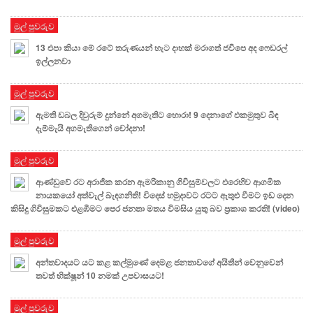
මුල් පුවරුව
13 එපා කියා මේ රටේ තරුණයන් හැට දාහක් මරාගත් ජවිපෙ අද ෆෙඩරල්
ඉල්ලනවා
මුල් පුවරුව
ඇමති ඩබල දිවුරුම් දුන්නේ අගමැතිට හොරා! 9 දෙනාගේ එකමුතුව බිඳ
දැම්මැයි අගමැතිගෙන් චෝදනා!
මුල් පුවරුව
ආණ්ඩුවේ රට අරාජික කරන ඇමරිකානු ගිවිසුම්වලට එරෙහිව ආගමික
නායකයෝ අත්වැල් බැඳගනිති! විදෙස් හමුදාවට රටට ඇතුළු වීමට ඉඩ දෙන
කිසිදු ගිවිසුමකට එළඹීමට පෙර ජනතා මතය විමසිය යුතු බව ප්‍රකාශ කරති! (video)
මුල් පුවරුව
අන්තවාදයට යට කළ කල්මුණේ දෙමළ ජනතාවගේ අයිතීන් වෙනුවෙන්
තවත් භික්ෂූන් 10 නමක් උපවාසයට!
මුල් පුවරුව