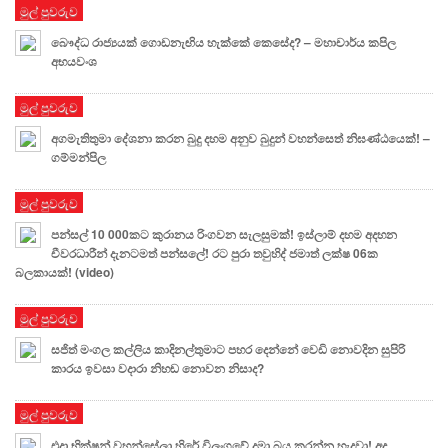
මුල් පුවරුව
බෞද්ධ රාජ්‍යයක් ගොඩනැඟිය හැක්කේ කෙසේද? – මහාචාර්ය කපිල
අභයවංශ
මුල් පුවරුව
අගමැතිතුමා දේශනා කරන බුදු දහම අනුව බුදුන් වහන්සෙත් නිඝණ්ඨයෙක්! –
ගම්මන්පිල
මුල් පුවරුව
පන්සල් 10 000කට කුරානය රිංගවන සැලසුමක්! ඉස්ලාම් දහම අදහන
චීවරධාරීන් දැනටමත් පන්සලේ! රට පුරා තවුහිද් ජමාත් ලක්ෂ 06ක
බලකායක්! (video)
මුල් පුවරුව
සජිත් මංගල කල්ලිය කාදිනල්තුමාට පහර දෙන්නේ වෙඩි නොවදින සුපිරි
කාරය ඉවසා වදාරා නිහඬ නොවන නිසාද?
මුල් පුවරුව
එදා භික්ෂූන් වහන්සේලා හිරේ විලංගුවේ දමා බය කරන්න හැදුවා! අද