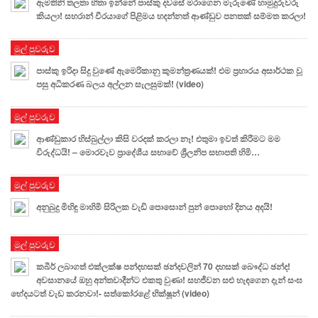
ඇමතිනි තලතා හිතා ඉන්නේ පාස්කු දවසේ මරාගෙන මැරුණේ හාමුදුරුවරු
කියලා! සහරාන් වීරයාගේ පිළිමය හදන්නත් ආණ්ඩුව පනතක් සම්මත කරලා!
මුල් පුවරුව
පාස්කු ඉරිදා සිදු වුණේ ඇමෙරිකානු කුමන්ත්‍රණයක්! එම ප්‍රහාරය අසාර්ථක වූ
පසු අධිකරණ බලය අල්ලන සැලසුමක්! (video)
මුල් පුවරුව
ආණ්ඩුකාර හිස්බුල්ලා කිසි වරදක් කරලා නෑ! එතුමා ඉවත් කිරීමට මම
විරුද්ධයි! – මොරවැව ප්‍රාදේශීය සභාවේ ශ්‍රීලනිප සභාපති හිමි…
මුල් පුවරුව
අනුබුදු මිහිඳු මාහිමි සිරිලක වැඩි පොසොන් පුන් පොහෝ දිනය අදයි!
මුල් පුවරුව
කබීර් ලබාගත් එක්ලක්ෂ පන්දහසක් ඡන්දවලින් 70 දහසක් බෞද්ධ ඡන්ද!
අවසානයේ ඔහු අන්තවාදීන්ට එකතු වුණා! සහජීවන සළු හැඳගෙන දැන් සංඝ
භේදයටත් වැඩ කරනවා!- සත්කෝරළේ භික්ෂූන් (video)