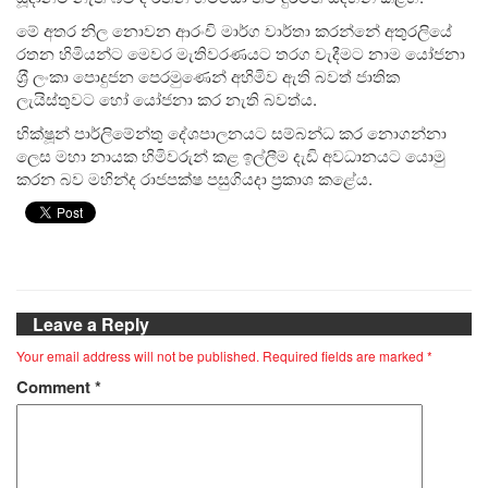
මේ අතර නිල නොවන ආරංචි මාර්ග වාර්තා කරන්නේ අතුරලියේ
රතන හිමියන්ට මෙවර මැතිවරණයට තරග වැදීමට නාම යෝජනා
ශ‍්‍රී ලංකා පොදුජන පෙරමුණෙන් අහිමිව ඇති බවත් ජාතික
ලැයිස්තුවට හෝ යෝජනා කර නැති බවත්ය.
භික්ෂූන් පාර්ලිමේන්තු දේශපාලනයට සම්බන්ධ කර නොගන්නා
ලෙස මහා නායක හිමිවරුන් කළ ඉල්ලීම දැඩි අවධානයට⁣ යොමු
කරන බව මහින්ද රාජපක්ෂ පසුගියදා ප්‍රකාශ කළේය.
Leave a Reply
Your email address will not be published.
Required fields are marked
*
Comment
*