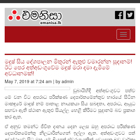
Toggle
navigati
මදූෂ් සිය දේශපාලන මිතුරන් ඇතුළු වමාරන්න සූදානම්!
ඊට පෙර අත්අඩංගුවේම මදූෂ් මරා දමා දැමීමේ
අවධානමක්!
May 7, 2019 at 7:24 am | by admin
ඩුබායිහිදී අත්අඩංගුවට පත්ව
මේ වන විට අපරාධ පරීක්ෂණ දෙපාර්තමේන්තුව භාරයේ සිටින
මාකඳුරේ මාදූෂ් නම් පාතාළ නායකයා සිය සබඳතා, අපරාධ, ආයුධ
සඟවා ඇති ස්ථාන ඇතුළු සියල්ල හෙළි කිරීමට සූදානම් බව ප්‍රකාශ
කර ඇත.
ඒ අනුව තමන්ට ජීවිත දානය දෙන ලෙස ඔහු අපරාධ පරීක්ෂණ
දෙපාර්තමේන්තු නිලධාරීන්ගෙන් ඉල්ලා ඇත. අත්අඩංගුවට පත්
අවස්ථාවේ සිට ඔහු යම් බියපත් ස්වරූපයකින් වෙසෙන බව වාර්තා