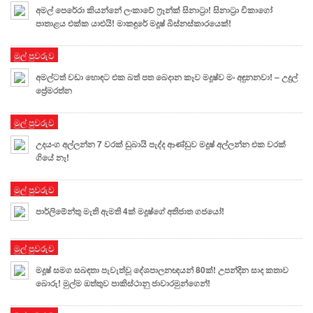
අමල් පෙරේරා කියන්නේ ලංකාවේ ෆ්‍රෑන්ක් සිනාට්‍රා! සිනාට්‍රා චිකාගෝ
පාතාළය එක්ක යාළුයි! මාකඳුරේ මදූෂ් බිස්නස්කාරයෙක්!
මුල් පුවරුව
අමල්ටත් වඩා හොඳට එක බත් පත බෙදාන කෑව මදූෂ්ව මං අඳුනනවා! – උදුල්
ප්‍රේමරත්න
මුල් පුවරුව
උදයංග අල්ලන්න 7 වරක් ඩුබායි පැද්ද ආණ්ඩුව මදූෂ් අල්ලන්න එක වරක්
ගියේ නෑ!
මුල් පුවරුව
පාර්ලිමේන්තු මැති ඇමති 4ක් මදූෂ්ගේ අතිජාත ගජයෝ!
මුල් පුවරුව
මදූෂ් සමග සබඳතා පැවැත්වූ දේශපාලනඥයන් 80ක්! උපන්දින සාද කතාව
බොරු! මුල්ම ඔත්තුව පාකිස්ථානු ජාවාරමුන්ගෙන්!