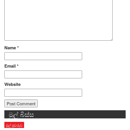
Name
*
Email
*
Website
මුල් බිස්ස
Alternative:
මුල් පුවරුව