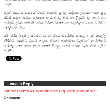
වෙයි.
මදූෂ් පසුගිය සමයේ රටේ ඇතැම් ප්‍රබල දේශපාලකයන් සහ ප්‍රභූ
පිරිස් සමග සමීප සබඳතා පැවැත් වූ බව හෙළිදරව් වූ අතර ඔහු
අත්අඩංගුවට පත්වීම සමග ඔවුන් මහත් සේ කලබලයට පත් වූ බව ද
හෙළිදරව් විය.
මේ පිරිස මදූෂ් ලංකාවට ගෙන ඒමට එරෙහිව ද කළ හැකි සියල්ල
කිරීමට පසුබට වූයේ නැත. එවන් පසුබිමක මදූෂ්ගේ ආරක්ෂාව
තරකළ යුතු අතර නැතහොත් සියලු රහස් සමග මදූෂ් මරා දැමිය
හැකිය.
Leave a Reply
Your email address will not be published.
Required fields are marked
*
Comment
*