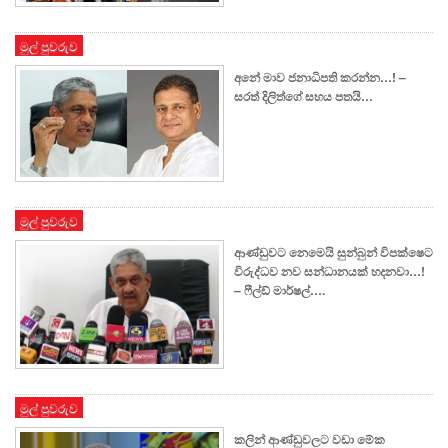
මුල් පුවරුව
අනේ මාව ජනාධිපති කරන්න…! –
සරත් දිලිත්ගේ සහය පතයි…
මුල් පුවරුව
ආණ්ඩුවට නෙමෙයි සුන්බුන් විපක්ෂෙට
විරුද්ධව නව සන්ධානයක් හදනවා…!
– ෆීල්ඩ් මාර්ෂල්….
මුල් පුවරුව
කලින් ආණ්ඩුවලට වඩා මේක