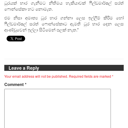
ධුරයක් භාර ගැනීමට නීතිමය හැකියාවක් ෆීල්ඩමාර්ෂල් සරත්
ෆොන්සේකා හට නොමැත.
එම නිසා අමාත්‍ය ධුර භාර ගන්නා ලෙස ඉල්ලීම් කිරීම හෝ
ෆීල්ඩමාර්ෂල් සරත් ෆොන්සේකාට ඇමති ධුර භාර දෙන ලෙස
ආණ්ඩුවෙන් ඉල්ලා සිටීමෙන් පලක් නැත.”
Leave a Reply
Your email address will not be published.
Required fields are marked
*
Comment
*