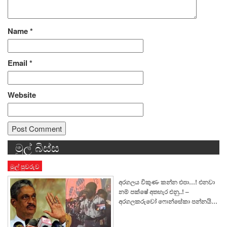
Name
*
Email
*
Website
මුල් බිස්ස
Alternative:
මුල් පුවරුව
අරගලය විකුණං කන්න එපා…! එනවා
නම් පක්ෂේ අතහැර එනු..! –
අරගලකරුවෝ ෆොන්සේකා පන්නයි…