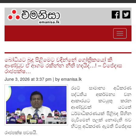
Toggle
navigati
බෝධියට බුදු පිළිමෙට වඳින්නේ ගෝත්‍රිකයෝ කී
ආණ්ඩුව ඒ ආගම රකින්න නීති හදයිද…! – විජේදාස
රාජපක්ෂ…
June 3, 2026 at 3:37 pm | by emanisa.lk
රටේ සාමාන්‍ය අධිකරණ
පද්ධතිය අකර්මන්‍ය වන
ආකාරයට කටයුතු කරන
ආණ්ඩුවක් යටතේ
ධර්මාධිකරණයක් පිළිබඳ සිහින
මැවීමෙන් පලක් නොමැති බව
හිටපු අධිකරණ ඇමති විජේදාස
රාජපක්ෂ පවසයි.