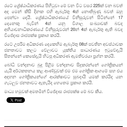
රටේ ශ්‍රේෂ්ඨාධිකරණය පිහිටුවා මේ වන විට වසර 225ක් වන බවත්
අද මෙන් කිසි දිනක එහි ඇබෑර්තු 4ක් නොතිබුණු බවත් ඔහු
පෙන්වා දෙයි. ශ්‍රේෂ්ඨාධිකරණයේ විනිසුරුවන් සිටින්නේ 17
දෙනෙකු බැවින් 4ක් යනු විශාල සංඛ්‍යාවක් බවද
අභියාචනාධිකරණයේ විනිසුරුවරන් 20න් 4ක් ඇබෑර්තු ඇති බවද
විජේදාස රාජපක්ෂ ප්‍රකාශ කරයි.
රටේ උපරිම අධිකරණ දෙකෙහිම ඇබෑර්තු 08ක් පවතින අවස්ථාවක
ජනතාවට කලට වේලාවට යුක්තිය සාධාරණය ඉටුවේදැයි
සිතන්නේ කෙසේදැයි හිටපු අධිකරණ ඇමතිවරයා ප්‍රශ්න කරයි.
බෝධි වන්දනාව බුදු පිළිම වන්දනාව සිදුකරන්නේ ගෝත්‍රිකයන්
යැයි අර්ථකතනය කළ ආණ්ඩුවක් එම එම ගෝත්‍රික ආගමේ සහ එය
අදහන ගෝත්‍රිකයන්ගේ ආරක්ෂාවට සුබදායි යමක් කරයිද යන
ගැටලුව ජනතාවට ඇතැයිද හෙතෙම ප්‍රකාශ කරයි.
මාධ්‍ය හමුවක් අමතමින් විජේදාස රාජපක්ෂ මේ බව කීය.