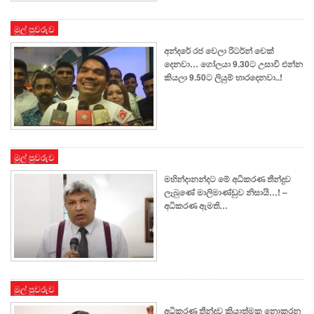
මුල් පුවරුව
අන්දරේ රජ වෙලා රිටර්න් චෙක්
දෙනවා… ගෝලයා 9.30ට උසාවි එන්න
කියලා 9.50ට ලියුම් භාරදෙනවා..!
මුල් පුවරුව
මහින්දානන්දට මේ අධිකරණ තීන්දුව
ලැබුණේ මාලිමාණ්ඩුව නිසායි…! –
අධිකරණ ඇමති…
මුල් පුවරුව
අධිකරණ තීන්දුව ක්‍රියාත්මක නොකරන