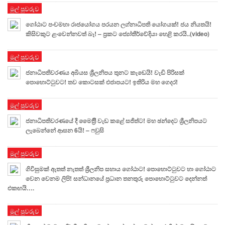
මුල් පුවරුව
ගෝඨාට පංචමහා රාජයෝගය පරයන ලග්නාධිපති යෝගයක්! ජය නියතයි!
කිසිවකුට ළංවෙන්නවත් බෑ! – ප්‍රකට ජ්‍යෝතීර්වේදියා හෙළි කරයි..(video)
මුල් පුවරුව
ජනාධිපතිවරණය අබියස ශ්‍රීලනිපය තුනට කැඩෙයි! වැඩි පිරිසක්
පොහොට්ටුවට! තව කොටසක් එජාපයට! ඉතිරිය මහ ගෙදර!
මුල් පුවරුව
ජනාධිපතිවරණයේ දී මෛත්‍රීි වැඩ කළේ සජිත්ට! මහ ඡන්දෙට ශ්‍රීලනිපයට
ලැබෙන්නේ ආසන 6යි! – ෆවුසි
මුල් පුවරුව
ගිවිසුමක් ඇතත් නැතත් ශ්‍රීලනිප සහාය ගෝඨාට! පොහොට්ටුවට හා ගෝඨාට
වෙන වෙනම ලිපි! සන්ධානයේ ප්‍රධාන තනතුරු පොහොට්ටුවට දෙන්නත්
එකඟයි….
මුල් පුවරුව