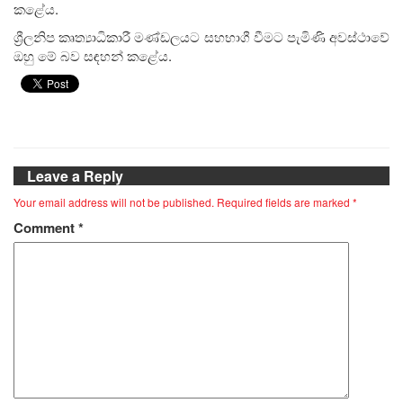
කළේය.
ශ්‍රීලනිප කෘත්‍යාධිකාරී මණ්ඩලයට සහභාගී වීමට පැමිණි අවස්ථාවේ
ඔහු මේ බව සඳහන් කළේය.
Leave a Reply
Your email address will not be published.
Required fields are marked
*
Comment
*