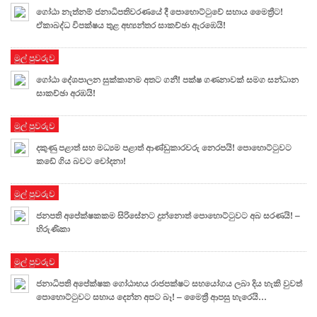
ගෝඨා නැත්නම් ජනාධිපතිවරණයේ දී පොහොට්ටුවේ සහාය මෛත්‍රීට!
ඒකාබද්ධ විපක්ෂය තුළ අභ්‍යන්තර සාකච්ඡා ඇරඹෙයි!
මුල් පුවරුව
ගෝඨා දේශපාලන සුක්කානම අතට ගනී! පක්ෂ ගණනාවක් සමග සන්ධාන
සාකච්ඡා අරඹයි!
මුල් පුවරුව
දකුණු පළාත් සහ මධ්‍යම පළාත් ආණ්ඩුකාරවරු නෙරපයි! පොහොට්ටුවට
කඩේ ගිය බවට චෝදනා!
මුල් පුවරුව
ජනපති අපේක්ෂකකම සිරිසේනට දුන්නොත් පොහොට්ටුවට අබ සරණයි! –
හිරුණිකා
මුල් පුවරුව
ජනාධිපති අපේක්ෂක ගෝඨාභය රාජපක්ෂට සහයෝගය ලබා දිය හැකි වුවත්
පොහොට්ටුවට සහාය දෙන්න අපට බෑ! – මෛත්‍රී ආපසු හැරෙයි…