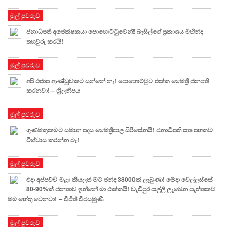
මුල් පුවරුව
ජනාධිපති අපේක්ෂකයා පොහොට්ටුවෙන්! බැසිල්ගේ ප්‍රකාශය මහින්ද
තහවුරු කරයි!
මුල් පුවරුව
අපි එජාප ආණ්ඩුවකට යන්නේ නෑ! පොහොට්ටුව එක්ක මෛත්‍රී ජනපති
කරනවා! – ශ්‍රිලනිපය
මුල් පුවරුව
ගුණමකුකමට සමාන පදය මෛත්‍රීපාල සිරිසේනයි! ජනාධිපති සත පහකට
විශ්වාස කරන්න බෑ!
මුල් පුවරුව
එදා අප්පච්චි මළා කියලත් මට ඡන්ද 38000ක් ලැබුණා! මෙදා වෙල්ලස්සේ
80-90%ක් ජනතාව ඉන්නේ මා එක්කයි! වැඩිපුර සල්ලි ලැබෙන පැත්තකට
මම හේතු වෙනවා! – විජිත් විජයමුණි
මුල් පුවරුව