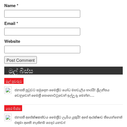
Name
*
Email
*
Website
මුල් බිස්ස
Alternative:
මුල් පුවරුව
ජනපති පුටුවට සමුදෙන මෛත්‍රීට යෝධ මහවැලිය භාරයි! ශ්‍රීලනිපය
වෙනුවෙන් මෛත්‍රී පොහොට්ටුවෙන් ඉල්ලූ දෑ මෙන්න….
පෙර බිස්ස
ජනපති අපේක්ෂකත්වය මෛත්‍රීට ලැබිය යුතුයි! අපේ ආරක්ෂාව තියෙන්නෙත්
එතුමා අතේ! නැත්නම් ගෙදර යනවා!