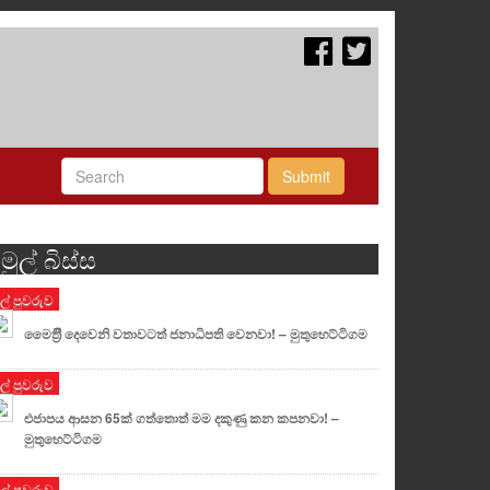
Submit
මුල් බිස්ස
ුල් පුවරුව
මෛත්‍රීි දෙවෙනි වතාවටත් ජනාධිපති වෙනවා! – මුතුහෙට්ටිගම
ුල් පුවරුව
එජාපය ආසන 65ක් ගත්තොත් මම දකුණු කන කපනවා! –
මුතුහෙට්ටිගම
ුල් පුවරුව