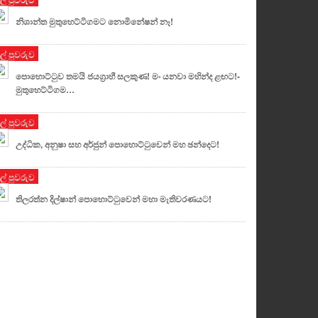
නිශාන්ත මුතුහෙට්ටිගමට නොමිනේෂන් නෑ!
ුල් පුවරුව
පොහොට්ටුව තමයි ජයග්‍රාහී සලකුණ! මං යනවා මහින්ද ළඟට!-
මුතුහෙට්ටිගම…
ුල් පුවරුව
උද්ධික, අනුෂා සහ අර්ජුන් පොහොට්ටුවෙන් මහ ඡන්දෙට!
ුල් පුවරුව
තිලරත්න දිල්ෂාන් පොහොට්ටුවෙන් මහා මැතිවරණයට!