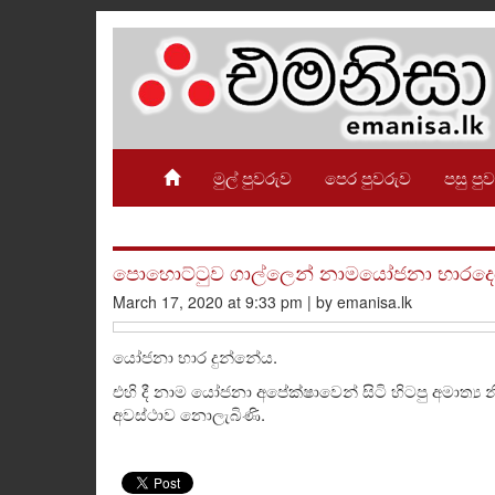
මුල් පුවරුව
පෙර පුවරුව
පසු පු
පොහොට්ටුව ගාල්ලෙන් නාමයෝජනා භාරදෙයි! න
March 17, 2020 at 9:33 pm | by emanisa.lk
යෝජනා භාර දුන්නේය.
එහි දී නාම යෝජනා අපේක්ෂාවෙන් සිටි හිටපු අමාත්‍ය න
අවස්ථාව නොලැබිණි.