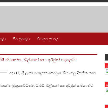
වරුව
පිට පුවරුව
විමසුම් පුවරුව
ිශාන්ත, ඩිල්ෂාන් සහ අර්ජුන් හැලෙයි!
ම
අද (17) ශ්‍රී ලංකා පොදුජන පෙරමුණ සිය ගාලු දිස්ත්‍රික් නාම
ම
ිශාන්ත මුතුහෙට්ටිගම, ටී.එම්. ඩිල්ෂාන් සහ අර්ජුන් කමනාත්ට
ම