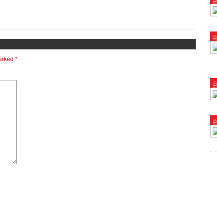
ම
marked
*
ම
ම