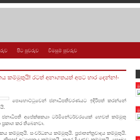
වරුව
පිට පුවරුව
විමසුම් පුවරුව
 කම්මුතුයි! රටත් අනාගතයත් අපට භාර දෙන්න!-
ම
පොහොට්ටුවෙන් ජනාධිපතිවරණයට ඉදිරිපත් කරන්නේ
යි.
ම
ජනාධිපති අපේක්ෂකයා ටර්මිනේටර්වරයෙක් හෙවත් කම්මුතු
 ප්‍රකාශ කර තිබෙනවා.
ම්මුතුයි. සංවර්ධනය කම්මුතුයි. ප්‍රජාතන්ත්‍රවාදය කම්මුතුයි.
. නිදහස් අධ්‍යාපනය කම්මුතුයි. නගර දියුණුව කම්මුතුයි, සෞඛ්‍ය
ම