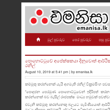
මුල් පුවරුව
පෙර පුවරුව
පසු පු
පොහොට්ටුවේ අපේක්ෂකයා දිනුවොත් ආර්ථිකය
රනිල්
August 10, 2019 at 5:41 pm | by emanisa.lk
කම්මුතු කරන්නෙක් යැයි අගමැති රනිල් වික්‍රමසිංහ පවස
“පොදුජන පෙරමුණ පොහොට්ටුවෙන් ඉදිරිපත් කරන 
කරන්නෙක් බව බැසිල් රාජපක්ෂ මාධ්‍ය හමුවක් පවත්වා
එවැනි කම්මුතු කරන්නෙකු බලයට පැමිණියොත් ආර්ථිකය ක
මාධ්‍ය නිදහස කම්මුතුයි. ස්වාධීන අධිකරණය කම්මුතුයි