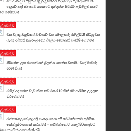
මේ ආණ්ඩුව පහුගිය අවුරුදු හතරට තලබෝල පැක්ට්‍රියක්වත්
හැදුවේ නෑ! ජනතාව ගොනාට අන්දන්න පිටරට ඇමතිලත් හයර්
කට ගන්නවා!
ුල් පුවරුව
මහ බැංකු බැඳුම්කර වංචාවේ මහ මොළකරු රනිල්මයි! හිටපු මහ
බැංකු අධිපති කබ්රාල් දෙන බිඳලිය නොහැකි සාක්ෂි මෙන්න!
ුල් පුවරුව
සිරිසේන ළඟ තියෙන්නේ ශ්‍රීලනිප පොත්ත විතරයි! මදේ මහින්ද
අරන් ගියා!
ුල් පුවරුව
රනිල් අද කරන වැඩ නිසා තව වසර 10කින් රට ආර්ථික උගුලක
හිරවෙනවා!
ුල් පුවරුව
රාජපක්ෂලගේ සුදු අලි යොදා ගෙන අපි හම්බන්තොට ආර්ථික
කේන්ද්‍රස්ථානයක් කරනවා! – හම්බන්තොට තෙල් පිරිපහදුවට
ල්ගල තබමින් අගමැති කියයි…