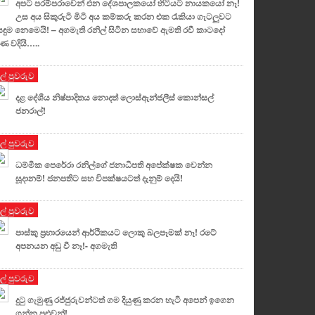
අපට පරම්පරාවෙන් එන දේශපාලකයෝ හිටියට නායකයෝ නෑ!
උස අය සිකුරුටි මිටි අය කම්කරු කරන එක රැකියා ගැටලුවට
සඳුම නෙමෙයි! – අගමැති රනිල් සිටින සභාවේ ඇමති රවී කාටදෝ
ණ වදියි…..
ුල් පුවරුව
දළ දේශීය නිෂ්පාදිතය නොදත් ලොස්ඇන්ජලීස් කොන්සල්
ජනරාල්!
ුල් පුවරුව
ධම්මික පෙරේරා රනිල්ගේ ජනාධිපති අපේක්ෂක වෙන්න
සූදානම්! ජනපතිට සහ විපක්ෂයටත් දැනුම් දෙයි!
ුල් පුවරුව
පාස්කු ප්‍රහාරයෙන් ආර්ථිකයට ලොකු බලපෑමක් නෑ! රටේ
අපනයන අඩු වී නෑ!- අගමැති
ුල් පුවරුව
දුටු ගැමුණු රජ්ජුරුවන්ටත් ගම දියුණු කරන හැටි අපෙන් ඉගෙන
ගන්න පුළුවන්!