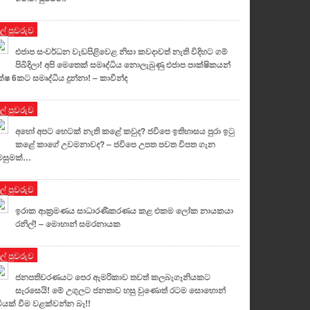
ුල් පුවරුව
එජාප සංවර්ධන වැඩපිළිවෙළ නිසා කවදාවත් නැති විදිහට ගම්
පිබිදිලා! අපි මෙතෙක් සමෘද්ධිය නොලැබුණු එජාප පාක්ෂිකයන්
්ෂ 6කට සමෘද්ධිය දුන්නා! – කාවින්ද
ුල් පුවරුව
අහෝ අපට හෙටක් නැති කළේ කවුද? ජවිපෙ ඉතිහාසය පුරා ඉටු
කළේ කාගේ උවමනාවද? – ජවිපෙ උපත පවත විපත ගැන
මසුමක්…
ුල් පුවරුව
ඉරාක ආක්‍රමණය සාධාරණීකරණය කළ එකම ලෝක නායකයා
රනිල්! – මොහාන් සමරනායක
ුල් පුවරුව
ජනපතිවරණයට පෙර ඇමරිකාව තවත් කලබැගෑනියකට
සැරසෙයි! මේ උගුලට ජනතාව හසු වුණොත් රටම සොහොන්
ටියක් වීම වළක්වන්න බෑ!!