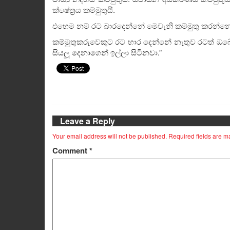
ක්ෂේත්‍රය කම්මුතුයි.
එහෙම නම් රට බාරදෙන්නේ මෙවැනි කම්මුතු කරන්නෙක
කම්මුතුකරුවෙකුට රට භාර දෙන්නේ නැතුව රටත් ඔබේ
සියලූ දෙනාගෙන් ඉල්ලා සිටිනවා.”
Leave a Reply
Your email address will not be published.
Required fields are 
Comment
*