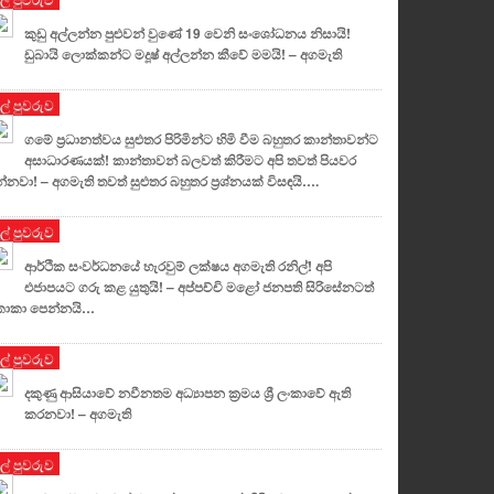
කුඩු අල්ලන්න පුළුවන් වුණේ 19 වෙනි සංශෝධනය නිසායි!
ඩුබායි ලොක්කන්ට මදූෂ් අල්ලන්න කීවේ මමයි! – අගමැති
ුල් පුවරුව
ගමේ ප්‍රධානත්වය සුළුතර පිරිමින්ට හිමි වීම බහුතර කාන්තාවන්ට
අසාධාරණයක්! කාන්තාවන් බලවත් කිරීමට අපි තවත් පියවර
්නවා! – අගමැති තවත් සුළුතර බහුතර ප්‍රශ්නයක් විසඳයි….
ුල් පුවරුව
ආර්ථික සංවර්ධනයේ හැරවුම් ලක්ෂය අගමැති රනිල්! අපි
එජාපයට ගරු කළ යුතුයි! – අප්පච්චි මළෝ ජනපති සිරිසේනටත්
ොකා පෙන්නයි…
ුල් පුවරුව
දකුණු ආසියාවේ නවීනතම අධ්‍යාපන ක්‍රමය ශ්‍රී ලංකාවේ ඇති
කරනවා! – අගමැති
ුල් පුවරුව