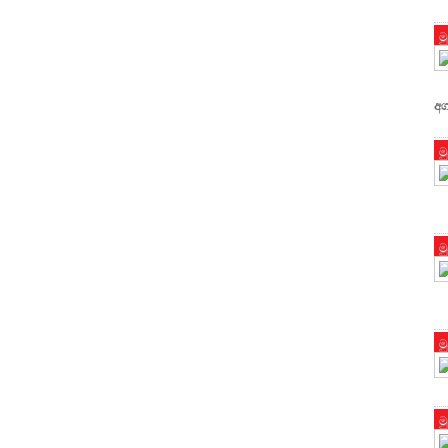
ම
අග
ම
ම
ම
ම