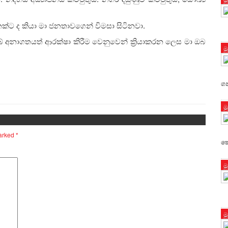
්ට ද කියා මා ජනතාවගෙන් විමසා සිටිනවා.
 අනාගතයත් ආරක්ෂා කිරීම වෙනුවෙන් ක්‍රියාකරන ලෙස මා ඔබ
ම
ගන
ම
marked
*
ක
ම
ම