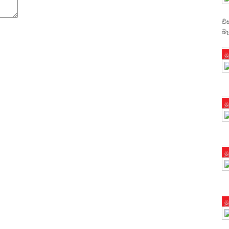
වි
බැ
ම
ම
ම
ම