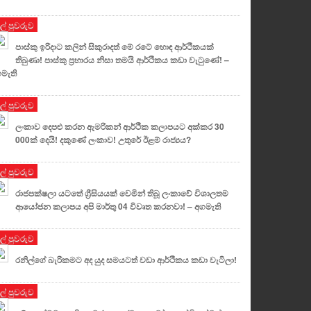
ුල් පුවරුව
පාස්කු ඉරිදාට කලින් සිකුරාදත් මේ රටේ හොඳ ආර්ථිකයක්
තිබුණා! පාස්කු ප්‍රහාරය නිසා තමයි ආර්ථිකය කඩා වැටුණේ! –
මැති
ුල් පුවරුව
ලංකාව දෙපළු කරන ඇමරිකන් ආර්ථික කලාපයට අක්කර 30
000ක් දෙයි! දකුණේ ලංකාව! උතුරේ ඊළම් රාජ්‍යය?
ුල් පුවරුව
රාජපක්ෂලා යටතේ ග්‍රීසියයක් වෙමින් තිබූ ලංකාවේ විශාලතම
ආයෝජන කලාපය අපි මාර්තු 04 විවෘත කරනවා! – අගමැති
ුල් පුවරුව
රනිල්ගේ බැරිකමට අද යුද සමයටත් වඩා ආර්ථිකය කඩා වැටිලා!
ුල් පුවරුව