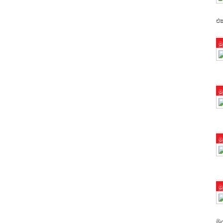
එ
ම
ම
ම
ම
මු