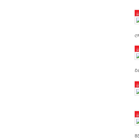
ම
ලක
ම
වි
ම
ම
පි