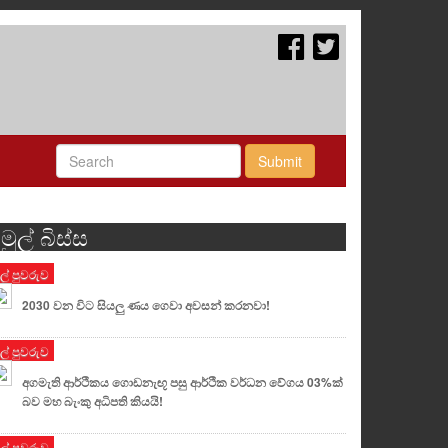
Submit
මුල් බිස්ස
ුල් පුවරුව
2030 වන විට සියලු ණය ගෙවා අවසන් කරනවා!
ුල් පුවරුව
අගමැති ආර්ථිකය ගොඩනැඟූ පසු ආර්ථික වර්ධන වේගය 03%ක්
බව මහ බැංකු අධිපති කියයි!
ුල් පුවරුව