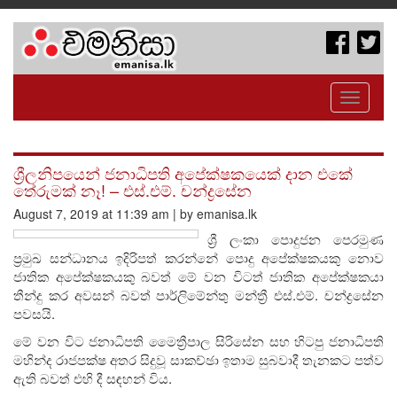
Toggle
navigati
ශ්‍රීලනිපයෙන් ජනාධිපති අපේක්ෂකයෙක් දාන එකේ
තේරුමක් නෑ! – එස්.එම්. චන්ද්‍රසේන
August 7, 2019 at 11:39 am | by emanisa.lk
ශ්‍රී ලංකා පොදුජන පෙරමුණ
ප්‍රමුඛ සන්ධානය ඉදිරිපත් කරන්නේ පොදු අපේක්ෂකයකු නොව
ජාතික අපේක්ෂකයකු බවත් මේ වන විටත් ජාතික අපේක්ෂකයා
තීන්දු කර අවසන් බවත් පාර්ලිමේන්තු මන්ත්‍රී එස්.එම්. චන්ද්‍රසේන
පවසයි.
මේ වන විට ජනාධිපති මෛත්‍රීපාල සිරිසේන සහ හිටපු ජනාධිපති
මහින්ද රාජපක්ෂ අතර සිදුවූ සාකච්ඡා ඉතාම සුබවාදී තැනකට පත්ව
ඇති බවත් එහි දී සඳහන් විය.