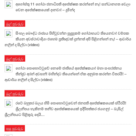
අගෝස්තු 11 ගෝඨා ජනාධිපති අපේක්ෂක කරන්නේ නෑ! සන්ධානගත වෙලා
වෙන අපේක්ෂකයෙක් දානවා! – දුමින්ද
මුල් පුවරුව
සිංහල බෞද්ධ රාජ්‍යය පිහිටුවන්න සුදුසුකම් ගෝඨාභයට තියෙනවා! චම්පක
කියන අවස්ථාවාදියා එහෙම ප්‍රතිඥාවක් දුන්නත් අපි පිළිගන්නේ නෑ! – ආචාර්ය
නලින් ද සිල්වා (video)
මුල් පුවරුව
ගෝඨා පොහොට්ටුවේ නෙමේ ජාතියේ අපේක්ෂකයා! මහා සංඝරත්නය
තීන්දුව අරන් අවසන්! මහින්දට තියෙන්නේ ඒක අනුමත කරන්න විතරයි! –
ආචාර්ය නලින් ද සිල්වා (video)
මුල් පුවරුව
රටේ බහුතර බලය හිමි පොහොට්ටුවෙන් ජනපති අපේක්ෂකයෙක් ස්ථිරයි!
ශ්‍රීලනිපය හැකිනම් තනිව අපේක්ෂකයෙක් ඉදිරිපත්කර ජයගනු! – බැසිල්
ශ්‍රීලනිපයට පිළිතුරු දෙයි…
පසු පුවරුව