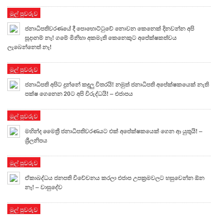
මුල් පුවරුව
ජනාධිපතිවරණයේ දී පොහොට්ටුවේ නොවන කෙනෙක් දිනවන්න අපි
සූදානම් නෑ! ගමේ මිනිහා අකමැති කෙනෙකුට අපේක්ෂකත්වය
ලැබෙන්නෙත් නෑ!
මුල් පුවරුව
ජනාධිපති අපිට දුන්නේ කඳුලු විතරයි! නමුත් ජනාධිපති අපේක්ෂකයෙක් නැති
පක්ෂ ගෙනෙන 20ට අපි විරුද්ධයි! – එජාපය
මුල් පුවරුව
මහින්ද මෛත්‍රී ජනාධිපතිවරණයට එක් අපේක්ෂකයෙක් ගෙන ආ යුතුයි! –
ශ්‍රීලනිපය
මුල් පුවරුව
ඒකාබද්ධය ජනපති විවේචනය කරලා එජාප උපක්‍රමවලට හසුවෙන්න ඕන
නෑ! – වාසුදේව
මුල් පුවරුව