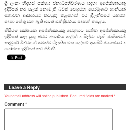
ශ්‍රී ලංකා නිදහස් පක්ෂය ජනාධිපතිවරණය සඳහා අපේක්ෂකයකු
ඉදිරිපත් කර පලක් නොමැති බවත් පොදුජන පෙරමුණට හානියක්
නොවන ආකාරයට කටයුතු කළහොත් එය ශ්‍රීලනිපයේ යහපත
සඳහා හේතු වන ඇති බවත් මන්ත්‍රීවරයා සඳහන් කළේය.
කිසියම් පක්ෂයක අපේක්ෂකයකු වෙනුවට ජාතික අපේක්ෂකයකු
ඉදිරිපත් කළ යුතු බවට ආචාර්ය නලින් ද සිල්වා වැනි ජාතිකවාදී
කඳවුරේ විද්වතුන් මෙන්ම ශ්‍රීලනිප මහ ලේකම් දයාසිරි ජයසේකර ද
යෝජනා ඉදිරිපත් කර තිබිණි.
Leave a Reply
Your email address will not be published.
Required fields are marked
*
Comment
*