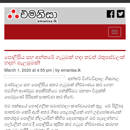
Toggle
navigati
පොලිසිය සහ අන්තරේ ගැටුමක් හදා තවත් රතුපස්වලක්
හදන සැලසුමක්!
March 1, 2020 at 4:55 pm | by emanisa.lk
අන්තර් විශ්වවිද්‍යාල ශිෂ්‍යබල
මණ්ඩලය සහ පොලිසිය අතර ගැටුමක් නිර්මාණය කර ගෙන
එමගින් ආණ්ඩුව අපකීර්තියට පත්කිරීමට ජනතා විමුක්ති
පෙරමුණේ පිරිසක් සාකච්ඡා කර තිබේ.
එම පක්ෂයේ පෞද්ගලික සමාජජාලා කණ්ඩායමක් තුළ මේ පිළිබඳ
සාකච්ඡා කෙරී ඇති අතර ශිෂ්‍ය පෙළපාළියක් හෝ උද්ඝෝෂණයක්
අතරතුර පොලිස් නිලධාරීන් කිහිප දෙනෙකුගේ ඔළු පැලෙන්නට
ගල්වලින් පහර දී පොලිසිය කුපිත කර ගැටුම නිර්මාණය කරගත
යුතු බව එහිදී යෝජනා වී ඇත.