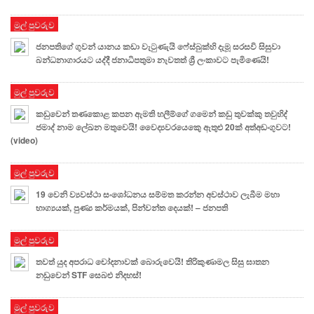
මුල් පුවරුව
ජනපතිගේ ගුවන් යානය කඩා වැටුණැයි ෆේස්බුක්හි දැමූ සරසවි සිසුවා
බන්ධනාගාරයට යද්දී ජනාධිපතුමා නැවතත් ශ්‍රී ලංකාවට පැමිණෙයි!
මුල් පුවරුව
කඩුවෙන් තණකොළ කපන ඇමති හලීම්ගේ ගමෙන් කඩු තුවක්කු තවුහිද්
ජමාද් නාම ලේඛන මතුවෙයි! වෛද්‍යවරයෙකෙු ඇතුළු 20ක් අත්අඩංගුවට!
(video)
මුල් පුවරුව
19 වෙනි ව්‍යවස්ථා සංශෝධනය සම්මත කරන්න අවස්ථාව ලැබීම මහා
භාග්‍යයක්, පුණ්‍ය කර්මයක්, පින්වන්ත දෙයක්! – ජනපති
මුල් පුවරුව
තවත් යුද අපරාධ චෝදනාවක් බොරුවෙයි! තිරිකුණාමල සිසු ඝාතන
නඩුවෙන් STF සෙබළු නිදහස්!
මුල් පුවරුව