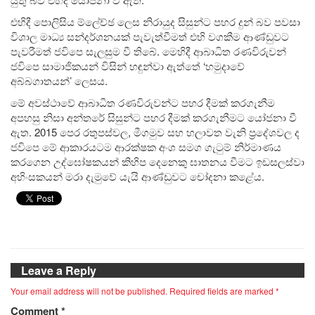
එහිදී පොලිසිය ම්ලේච්ඡ ලෙස නිරායුද සිසුන්ට පහර දුන් බව පවසා
විශාල මාධ්‍ය සන්දර්ශනයක් පැවැත්වීමත් එහි වගකීම ආණ්ඩුවට
පැවරීමත් ජවිපෙ සැලසුම වී තිබේ. මෙහිදී ආබාධිත රණවිරුවන්
ජවිපෙ සාමාජිකයන් විසින් හඳුන්වා ඇත්තේ ‘හමුදාවේ
අබ්බගාතයන්’ ලෙසය.
මේ අවස්ථාවේ ආබාධිත රණවිරුවන්ට පහර දීමක් කරගැනීම
අපහසු නිසා අන්තරේ සිසුන්ට පහර දීමක් කරගැනීමට යෝජනා වී
ඇත. 2015 පෙර රතුපස්වල, මීගමුව සහ හලාවත වැනි ප්‍රදේශවල ද
ජවිපෙ මේ ආකාරයටම ආරක්ෂක අංශ සමග ගැටුම් නිර්මාණය
කරගෙන උද්ඝෝෂකයන් කිහිප දෙනෙකු ඝාතනය වීමට ඉඩසලස්වා
අහිංසකයන් මරා දැමුවේ යැයි ⁣ආණ්ඩුවට චෝදනා කළේය.
Leave a Reply
Your email address will not be published.
Required fields are marked
*
Comment
*