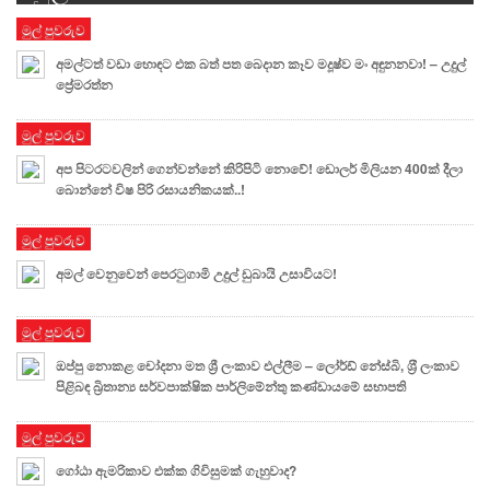
මුල් පුවරුව
අමල්ටත් වඩා හොඳට එක බත් පත බෙදාන කෑව මදූෂ්ව මං අඳුනනවා! – උදුල්
ප්‍රේමරත්න
මුල් පුවරුව
අප පිටරටවලින් ගෙන්වන්නේ කිරිපිටි නොවේ! ඩොලර් මිලියන 400ක් දීලා
බොන්නේ විෂ පිරි රසායනිකයක්..!
මුල් පුවරුව
අමල් වෙනුවෙන් පෙරටුගාමි උදුල් ඩුබායි උසාවියට!
මුල් පුවරුව
ඔප්පු නොකළ චෝදනා මත ශ්‍රී ලංකාව එල්ලීම – ලෝර්ඩ් නේස්බි, ශ‍්‍රී ලංකාව
පිළිබඳ බ්‍රිතාන්‍ය සර්වපාක්ෂික පාර්ලිමේන්තු කණ්ඩායමේ සභාපති
මුල් පුවරුව
ගෝඨා ඇමරිකාව එක්ක ගිවිසුමක් ගැහුවාද?