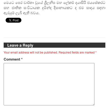
මෙයට පෙර වාර්තා වූයේ ශ්‍රීලනිප මහ ලේකම් දයාසිරි ජයසේකරට
සහ ජාතික සංවිධායක දුමින්ද දිසානායකට ද එම සාදය සඳහා
ඇරයුම් ලැබී ඇති බවය.
Leave a Reply
Your email address will not be published.
Required fields are marked
*
Comment
*