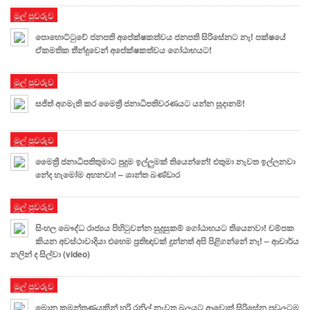
මුල් පුවරුව
පොහොට්ටුවේ ජනපති අපේක්ෂකත්වය ජනපති සිරිසේනට නෑ! පක්ෂයේ
ඒකමතික තීන්දුවෙන් අපේක්ෂකත්වය ගෝඨාභයට!
මුල් පුවරුව
සජිත් අගමැති කර මෛත්‍රී ජනාධිපතිවරණයට යන්න සූදානම්!
මුල් පුවරුව
මෛත්‍රී ජනාධිපතිතුමාට පුදුම ඉල්ලුමක් තියෙන්නේ! එතුමා නැවත ඉල්ලනවා
නේද හැමෝම අහනවා! – ශාන්ත බණ්ඩාර
මුල් පුවරුව
සිංහල බෞද්ධ රාජ්‍යය පිහිටුවන්න සුදුසුකම් ගෝඨාභයට තියෙනවා! චම්පක
කියන අවස්ථාවාදියා එහෙම ප්‍රතිඥාවක් දුන්නත් අපි පිළිගන්නේ නෑ! – ආචාර්ය
නලින් ද සිල්වා (video)
මුල් පුවරුව
මොන කුමන්ත්‍රණයකින් හරි රනිල් නැවත බලයට ආවොත් සිරිසේන පවුලටම