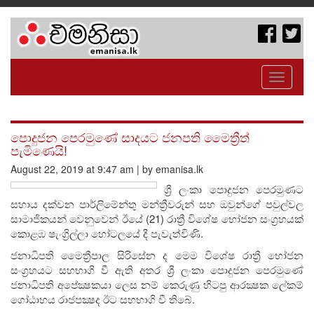
Toggle
navigati
පොදුජන පෙරමුණේ සාදයට ජනපති මෛත්‍රීත්
පැමිණෙයි!
August 22, 2019 at 9:47 am | by emanisa.lk
ශ්‍රී ලංකා පොදුජන පෙරමුණට
සහාය දක්වන පාර්ලිමේන්තු මන්ත්‍රීවරුන් සහ ඔවුන්ගේ පවුල්වල
සාමාජිකයන් වෙනුවෙන් ඊයේ (21) රාත්‍රී විශේෂ භෝජන සංග‍්‍රහයක්
කොළඹ ෂැංග්‍රිල්ලා හෝටලයේ දී පැවැත්විණි.
ජනාධිපති මෛත්‍රීපාල සිරිසේන ද මෙම විශේෂ රාත්‍රී භෝජන
සංග‍්‍රහයට සහභාගි වී ඇති අතර ශ්‍රී ලංකා පොදුජන පෙරමුණේ
ජනාධිපති අපේක්‍ෂකයා ලෙස නම් කෙරුණු හිටපු ආරක්‍ෂක ලේකම්
ගෝඨාභය රාජපක්‍ෂද ඊට සහභාගි වී තිබේ.