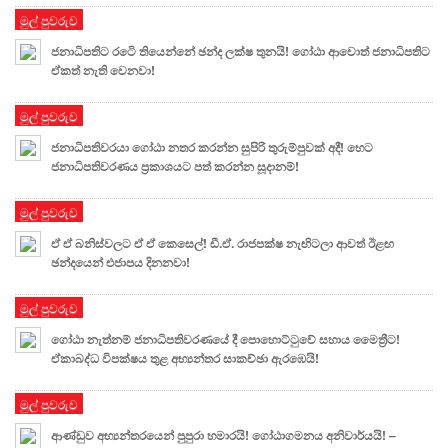
මුල් පුවරුව
ජනාධිපතිට රටෙි තියෙන්නේ ඡන්ද ලක්ෂ තුනයි! ගෝඨා ආවොත් ජනාධිපතිට
ඒකත් නැති වෙනවා!
මුල් පුවරුව
ජනාධිපතිවරයා ගෝඨා නතර කරන්න සුපිරි තුරුම්පුවක් අදී! හෙට
ජනාධිපතිවරණය ප්‍රකාශයට පත් කරන්න සූදානම්!
මුල් පුවරුව
ඒ ඒ බනිස්වලට ඒ ඒ කෙසෙල්! ඩී.ඒ. රාජපක්ෂ නැඟිටලා ආවත් ඊළඟ
ඡන්දයෙන් එජාපය දිනනවා!
මුල් පුවරුව
ගෝඨා නැත්නම් ජනාධිපතිවරණයේ දී පොහොට්ටුවේ සහාය මෛත්‍රීට!
ඒකාබද්ධ විපක්ෂය තුළ අභ්‍යන්තර සාකච්ඡා ඇරඹෙයි!
මුල් පුවරුව
ආණ්ඩුව අභ්‍යන්තරයෙන් පුපුරා හමාරයි! ගෝඨාගමනය අනිවාර්යයි! –