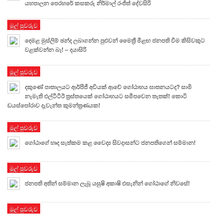
යහපාලන පෙරහරේ කසකරු නිර්මාල් රංජිත් දේවසිරි
මුල් පුවරුව
දෙමළ මුස්ලිම් ඡන්ද ලබාගන්න පුළුවන් මෛත්‍රී මීළඟ ජනපති වීම කිසිවකුට
වළක්වන්න බෑ! – දයාසිරි
මුල් පුවරුව
දකුණේ පාතාලයට ආර්පීජී අවියක් ආවේ ගෝඨාභය ඝාතනයටද? සාමි
නැමැති එල්ටීටීඊ ත‍්‍රස්තයෙක් ගෝඨාභයට සමීපවෙන තැතක්! කොටි
ඩයස්පෝරාව දැවැන්ත කුමන්ත්‍රණයක!
මුල් පුවරුව
ගෝඨාගේ හෘද සැත්කම කළ වෛද්‍ය සිවදාසන්ට ජනපතිගෙන් සම්මාන!
මුල් පුවරුව
ජනපති අතින් සම්මාන ලැබූ යසුෂි අකාෂි එසැනින් ගෝඨාගේ නිවසේ!
මුල් පුවරුව