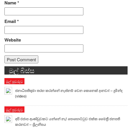
Name
*
Email
*
Website
මුල් බිස්ස
Alternative:
මුල් පුවරුව
ජනාධිපතිතුමා තරඟ කරන්නේ නැත්නම් වෙන කෙනෙක් දානවා! – දුමින්ද
(video)
මුල් පුවරුව
අපි එජාප ආණ්ඩුවකට යන්නේ නෑ! පොහොට්ටුව එක්ක මෛත්‍රී ජනපති
කරනවා! – ශ්‍රිලනිපය