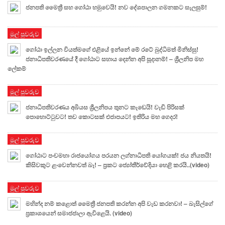
ජනපති මෛත්‍රී සහ ගෝඨා හමුවෙයි! නව දේශපාලන ගමනකට සැලසුම්!
මුල් පුවරුව
ගෝඨා ඉල්ලන වියත්මගේ එළියේ ඉන්නේ මේ රටේ බුද්ධිමත් මිනිස්සු!
ජනාධිපතිවරණයේ දී ගෝඨාට සහාය දෙන්න අපි සූදානම්! – ශ්‍රීලනිප මහ
ලේකම්
මුල් පුවරුව
ජනාධිපතිවරණය අබියස ශ්‍රීලනිපය තුනට කැඩෙයි! වැඩි පිරිසක්
පොහොට්ටුවට! තව කොටසක් එජාපයට! ඉතිරිය මහ ගෙදර!
මුල් පුවරුව
ගෝඨාට පංචමහා රාජයෝගය පරයන ලග්නාධිපති යෝගයක්! ජය නියතයි!
කිසිවකුට ළංවෙන්නවත් බෑ! – ප්‍රකට ජ්‍යෝතීර්වේදියා හෙළි කරයි..(video)
මුල් පුවරුව
මහින්ද නම් කළොත් මෛත්‍රී ජනපති කරන්න අපි වැඩ කරනවා! – බැසිල්ගේ
ප්‍රකාශයෙන් සමාජජාලා ඇවිළෙයි. (video)