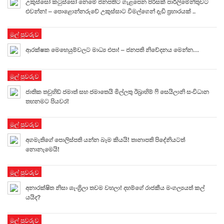
උකුස්සෝ කටුස්සෝ නෙමේ ජනපතිට ගැළපෙන පිරිසක් පාර්ලිමේන්තුවට
එවන්න! – පොළොන්නරුවේ උකුස්සාට විමල්ගෙන් දැඩි ප්‍රහාරයක් ..
මුල් පුවරුව
ආරක්ෂක මෙහෙයුම්වලට මාධ්‍ය එපා! – ජනපති නිවේදනය මෙන්න…
මුල් පුවරුව
ජාතික තවුහිඩ් ජමාත් සහ ජමාතෙයි මිල්ලතු ඊබ‍්‍රාහිම් ෆි සෙයිලානි සංවිධාන
තහනමට පියවර!
මුල් පුවරුව
අගමැතිගේ පොලිස්පති යන්න බෑම කියයි! තානාපති පිදේනියටත්
නොනැමෙයි!
මුල් පුවරුව
අනාරක්ෂිත නිසා ශැංග්‍රිලා තවම වහලා! දහම්ගේ රාජකීය මංගල්‍යයත් කල්
යයිද?
මුල් පුවරුව