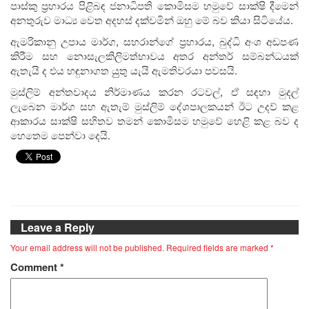
පාස්කු ප්‍රහාරය පිළිබඳ ජනාධිපති කොමිසම හමුවේ සාක්ෂි දීමෙන්
අනතුරුව මාධ්‍ය වෙත අදහස් දක්වමින් ඔහු මේ බව කියා සිටියේය.
ඇමරිකානු උපාය මාර්ග, සහරාන්ගේ ප්‍රහාරය, බුද්ධි අංශ අඩපණ
කිරීම සහ නොසැලකිලිමත්භාවය අතර අන්තර් සම්බන්ධයක්
ඇතැයි ද එය හඳුනාගත යුුතු යැයි ඇමතිවරයා පවසයි.
මුස්ලිම් අන්තවාදය නිර්මාණය කරන රටවල්, ඒ සඳහා මුදල්
ලැබෙන මාර්ග සහ ඇතැම් මුස්ලිම් දේශපාලකයන් ඊට උදව් කළ
ආකාරය සාක්ෂි සහිතව තමන් කොමිසම හමුවේ හෙළි කළ බව ද
හෙතෙම පෙන්වා දෙයි.
Leave a Reply
Your email address will not be published.
Required fields are marked
*
Comment
*