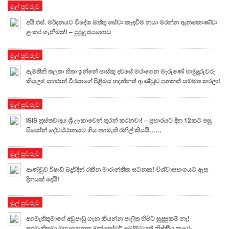
මුල් පුවරුව
අයි.එස්. මර්දනයට විදේශ ඔත්තු සේවා කැඳවීම නයා මරන්න ඇනකොණ්ඩා
ළංකර ගැනීමක්! – පුබුදු ජයගොඩ
මුල් පුවරුව
ඇමතිනි තලතා හිතා ඉන්නේ පාස්කු දවසේ මරාගෙන මැරුණේ හාමුදුරුවරු
කියලා! සහරාන් වීරයාගේ පිළිමය හදන්නත් ආණ්ඩුව පනතක් සම්මත කරලා!
මුල් පුවරුව
ISIS ත්‍රස්තවාදය ශ්‍රී ලංකාවෙන් තුරන් කරනවා! – ප්‍රහාරයට දින 12කට පසු
සියෝන් දේවස්ථානයට ගිය අගමැති රනිල් කියයි……
මුල් පුවරුව
ආණ්ඩුව රිෂාඩ් බදූර්දීන් රකින මාරාන්තික සටනක! විශ්වාසභංගයට ඈත
දිනයක් දෙයි!
මුල් පුවරුව
අගමැතිතුමාගේ අඩුපාඩු ගැන කියන්න පාලිත හිමිට සුදුසුකම් නෑ!
අගමැතිතුමා මහ භයානක ඔක්තෝබර් බෝම්බයත් නිෂ්ක්‍රීිය කළා!-