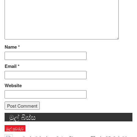
Name
*
Email
*
Website
මුල් බිස්ස
Alternative:
මුල් පුවරුව