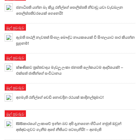
ජනාධිපති යන්න බෑ කියූ රනිල්ගේ පොලිස්පති නිවාඩු යවා වැඩබලන
පොලිස්පතිවරයෙක් ගෙනෙයි!
මුල් පුවරුව
ඇමති පාඨලි නැවතත් සිංහල බෞද්ධ නායකයෙක් වී සිංහලයාට පාර කියන්න
සූදානම්!
මුල් පුවරුව
ක්ෂණිකව ත්‍රස්තවාදය මැඩලූ ලංකා ජනපති ලෝකයටම ආදර්ශයක්! –
එක්සත් ජාතීන්ගේ සංවිධානය
මුල් පුවරුව
අගමැති රනිල්ගේ වෙඩි නොවදින රථයක් කාදිනල්තුමාට!
මුල් පුවරුව
ISISකාරයෝ ලංකාවේ ඉන්න බව අපි දැනගෙන හිටියා! නමුත් ඔවුන්
අත්අඩංගුවට ගැනීම අපේ නීතියට පටහැනියි! – අගමැති