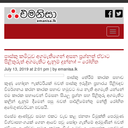
Toggle
navigati
පාස්කු කමිටුව අගමැතිගෙන් අසන ප්‍රශ්නත් ඒවාට
පිළිතුරුත් අගමැතිට දැනුම් දුන්නා! – රෝහිත
July 13, 2019 at 2:01 pm | by emanisa.lk
පාස්කු තේරීම් කාරක සභාව
කුණු හෝදන ෆැක්ට්රියක් බවත් පාස්කු ඉරුදින ප්‍රහාරය පිළිබඳව
විමර්ශනය කරන කාරක සභාව හමුවට බය නැති අගමැති යන්නේ
එම කාරක සභාවෙන් විමසන සියලු ප්‍රශ්න සහ පිළිතුරු අගමැතිට
කලින් දැනුම් දීමෙන් පසු බවත් පාර්ලිමේන්තු මන්ත්‍රී රෝහිත
අබේගුණවර්ධන පවසයි.
එසේම ආණ්ඩුව සමඟ එකට වැඩ කළ ජනතා විමුක්ති පෙරමුණ
විශ්වාසභංගයක් ගෙන ආවේ පවු සෝදා ගැනීමේ අරමුණින් බවත්
ජවිපෙ ආණ්ඩුව සමග කුමන ඩීල් දැමුව ද පොදුජන පෙරමුණ