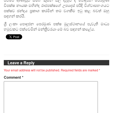
විපක්ෂ නායක මහින්ද රාජපක්ෂගේ උපදෙස් පරිදි විශ්වාසභංගයට
පක්ෂව ඡන්දය ප්‍රකාශ කරමින් තම වගකීම ඉටු කළ බවත් ඔහු
සඳහන් කරයි.
ශ්‍රී ලංකා පොදුජන පෙරමුණ පක්ෂ මුලස්ථානයේ පැවැති මාධ්‍ය
හමුවකට එක්වෙමින් මන්ත්‍රීවරයා මේ බව සඳහන් කළේය.
Leave a Reply
Your email address will not be published.
Required fields are marked
*
Comment
*