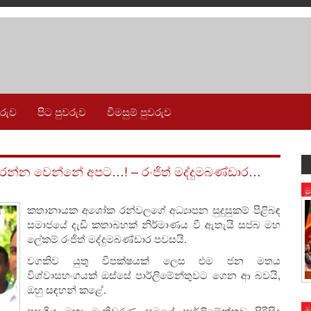
වරුව
පිට පුවරුව
විමසුම් පුවරුව
ර කරන්න වෙන්නේ අපට…! – රංජිත් මද්දුමබණ්ඩාර…
ම
කතානායක අශෝක රන්වලගේ අධ්‍යාපන සුදුසුකම් පිළිබඳ
සමාජයේ දැඩි කතාබහක් නිර්මාණය වී ඇතැයි සජබ මහ
ලේකම් රංජිත් මද්දුමබණ්ඩාර පවසයි.
වගකිව යුතු විපක්ෂයක් ලෙස එම ජන මතය
විශ්වාසභංගයක් ඔස්සේ පාර්ලිමේන්තුවට ගෙන ආ බවයි,
ඔහු සඳහන් කළේ.
පසුගිය මහා මැතිවරණ සමයේ පාර්ලිමේන්තුව පිරිසිදු
ම