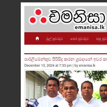
මුල් පුවරුව
පෙර පුවරුව
පසු පු
පාර්ලිමේන්තුව පිරිසිදු කරන ශ්‍රමදානේ ඉව
December 13, 2024 at 7:33 pm | by emanisa.lk