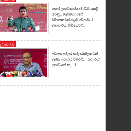
හොර උපාධිකාරයන් රටට හෙළි
කරනු.. නැත්නම් අපේ
වට්නාකමත් නැති වෙනවා..! –
මහාචාර්ය කීඹිහෙට්ටි..
ුල් පුවරුව
අමාත්‍ය අරුණ කරුණාතිලකටත්
මූලික උපාධිය විතරයි… ආචාර්ය’
උපාධියක් නෑ…!