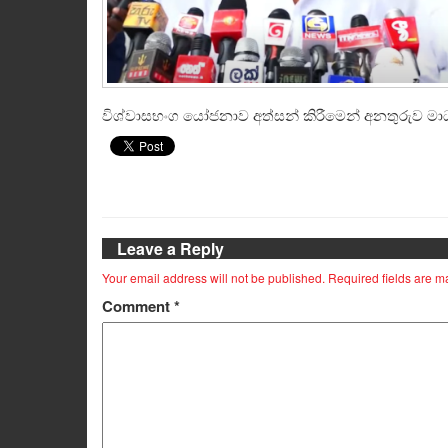
විශ්වාසභංග යෝජනාව අත්සන් කිරීමෙන් අනතුරුව මාධ
Leave a Reply
Your email address will not be published.
Required fields are 
Comment
*