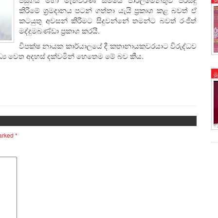
කිරීමේ ශ්‍රමදානය පටන් ගත්තා යැයි ප්‍රකාශ කළ බවත් ඒ
කටයුතු අවසන් කිරීමට සිදුවන්නේ තමන්ට බවත් රංජිත්
මද්දුමබණ්ඩා ප්‍රකාශ කරයි.
විපක්ෂ නායක කාර්යාලයේ දී කතානායකවරයාට විරුද්ධව
්‍ය වෙත අදහස් දක්වමින් හෙතෙම මේ බව කීය.
ම
marked
*