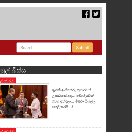
Submit
මුල් බිස්ස
ුල් පුවරුව
ඇමති ඉංජිනේරු කුමාරටත්
උපාධියක් නෑ… බොරුවෙන්
රටම අන්දලා… මිතුරා සියල්ල
හෙළි කරයි…!
ුල් පුවරුව