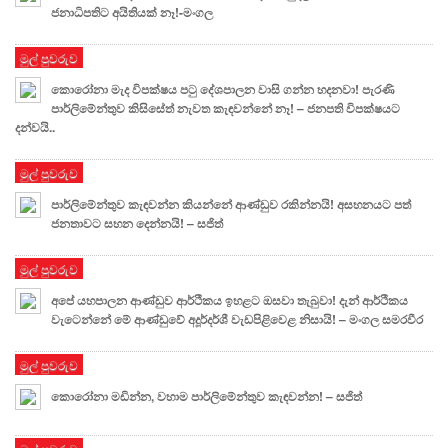
ජනාධිපතිට අයිතියක් නෑ!-මංගල
මුල් පුවරුව
කොරෝනා මැද විපක්ෂය පටු දේශපාලන වාසි ගන්න හදනවා! පැරණි
පාර්ලිමේන්තුව කිසිසේත් නැවත කැඳවන්නේ නෑ! – ජනපති විපක්ෂයට
දන්වයි..
මුල් පුවරුව
පාර්ලිමේන්තුව කැඳවන්න කියන්නේ ආණ්ඩුව රකින්නයි! අසහනයට පත්
ජනතාවට සහන දෙන්නයි! – සජිත්
මුල් පුවරුව
අපේ යහපාලන ආණ්ඩුව ආර්ථිකය ඉහළට ඔසවා තැබුවා! දැන් ආර්ථිකය
වැටෙන්නේ මේ ආණ්ඩුවේ අදූර්දර්ශී වැඩපිළිවෙළ නිසායි! – මංගල සමරවීර
මුල් පුවරුව
කොරෝනා මඩින්න, වහාම පාර්ලිමේන්තුව කැඳවන්න! – සජිත්