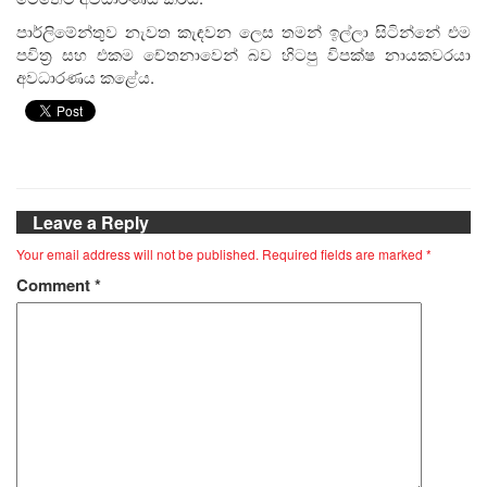
පාර්ලිමේන්තුව නැවත කැඳවන ලෙස තමන් ඉල්ලා සිටින්නේ එම
පවිත්‍ර සහ එකම චේතනාවෙන් බව හිටපු විපක්ෂ නායකවරයා
අවධාරණය කළේය.
Leave a Reply
Your email address will not be published.
Required fields are marked
*
Comment
*