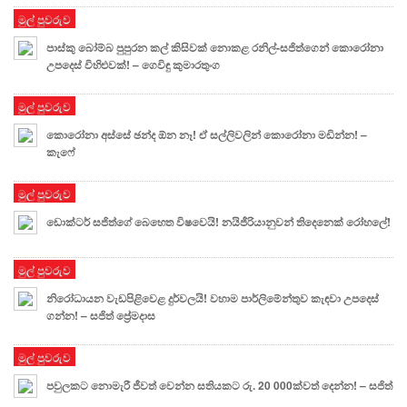
මුල් පුවරුව
පාස්කු බෝම්බ පුපුරන කල් කිසිවක් නොකළ රනිල්-සජිත්ගෙන් කොරෝනා
උපදෙස් විහිළුවක්! – ගෙවිඳු කුමාරතුංග
මුල් පුවරුව
කොරෝනා අස්සේ ඡන්ද ඕන නෑ! ඒ සල්ලිවලින් කොරෝනා මඩින්න! –
කැෆේ
මුල් පුවරුව
ඩොක්ටර් සජිත්ගේ බෙහෙත විෂවෙයි! නයිජීරියානුවන් තිදෙනෙක් රෝහලේ!
මුල් පුවරුව
නිරෝධායන වැඩපිළිවෙළ දුර්වලයි! වහාම පාර්ලිමේන්තුව කැඳවා උපදෙස්
ගන්න! – සජිත් ප්‍රේමදාස
මුල් පුවරුව
පවුලකට නොමැරී ජීවත් වෙන්න සතියකට රු. 20 000ක්වත් දෙන්න! – සජිත්