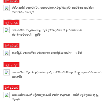
මුල් පුවරුව
රනිල් සජිත් දෙපාර්ශ්වය කොරෝනා උවදුර මැද රට අකර්මන්‍ය කරන්න
හදනවා! – අගමැති
මුල් පුවරුව
කොරෝනා පාලනය කළ හැකි සුපිරි දක්ෂයෝ ඉන්නේ සමගි
ජනබලවේගයේ! – සුජීව
මුල් පුවරුව
ආණ්ඩුව කොරෝනා දේශපාලන පාපන්දුවක් කරලා! – සජිත්
මුල් පුවරුව
කොරෝනා මැද රනිල් පක්ෂය සුද්ද කරයි! සජිත් පිලේ සියලු දෙනා එජාපයෙන්
පන්නයි!
මුල් පුවරුව
කොරෝනාවෙන් දේශපාලන වාසි ගන්න හදනවා! – සජිත් ප්‍රේමදාසට කුණු
බැනුම්…