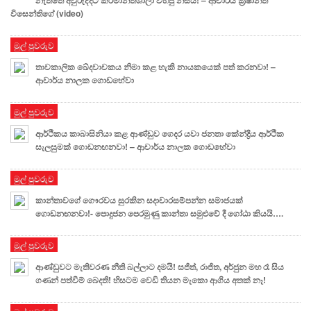
විසෙන්තිගේ (video)
මුල් පුවරුව
තාවකාලික ඛේදවාචකය නිමා කළ හැකි නායකයෙක් පත් කරනවා! –
ආචාර්ය නාලක ගොඩහේවා
මුල් පුවරුව
ආර්ථිකය කාබාසිනියා කළ ආණ්ඩුව ගෙදර යවා ජනතා කේන්ද්‍රීය ආර්ථික
සැලසුමක් ගොඩනඟනවා! – ආචාර්ය නාලක ගොඩහේවා
මුල් පුවරුව
කාන්තාවගේ ගෞරවය සුරකින සදාචාරසම්පන්න සමාජයක්
ගොඩනඟනවා!- පොදුජන පෙරමුණු කාන්තා සමුළුවේ දී ගෝඨා කියයි….
මුල් පුවරුව
ආණ්ඩුවට මැතිවරණ නීති බල්ලාට දමයි! සජිත්, රාජිත, අර්ජුන මහ රෑ සිය
ගණන් පත්වීම් බෙදති! හිසටම වෙඩි තියන මැකො ආගිය අතක් නෑ!