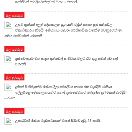
ශක්තිමත් පාර්ලිමේන්තුවක් ඕන! – ජනපති
මුල් පුවරුව
උදාවී ඇත්තේ අලුත් දේශපාලන යුගයක්! රජුන් තනන සුළු පක්ෂවල
ඒකාධිකාරය නිමයි! ඉතිහාසය පැවරූ ඓතිහාසික වගකීම වෙනුවෙන් මා
සමග එක්වන්න! -ජනපති
මුල් පුවරුව
ත්‍රස්තවාදයට මග පාදන අන්තවාදී සංවිධානවලට රට තුළ තවත් ඉඩ නෑ! –
ජනපති
මුල් පුවරුව
දුප්පත් මිනිස්සුන්ට රැකියා දීලා සමෘද්ධිය කපන එක වැරදියි! රැකියා
ඉල්ලුම්පත්‍ර දේශපාලකයන්ට නොදී ග්‍රාමසේවකට බෙදන්න දුන් එකත් වැරදියි!
– රංගෙ
මුල් පුවරුව
උපාධිධාරී රැකියා වැඩසටහනේ වයස් සීමාව අවු. 45 කරයි!