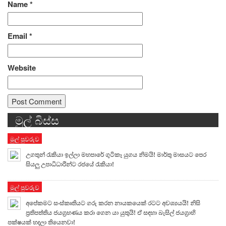
Name
*
Email
*
Website
මුල් බිස්ස
Alternative:
මුල් පුවරුව
උගතුන් රැකියා ඉල්ලා මහපාරේ ගුටිකෑ යුගය නිමයි! මාර්තු මාසයට පෙර
සියලු උපාධිධාරීන්ට රජයේ රැකියා!
මුල් පුවරුව
අපේකමට සංස්කෘතියට ගරු කරන නායකයෙක් රටට අවශ්‍යයයි! නිසි
ප්‍රතිපත්තිය ජයග්‍රහණය කරා ගෙන යා යුතුයි! ඒ සඳහා බැසිල් ජයග්‍රාහි
පක්ෂයක් හදලා තියෙනවා!