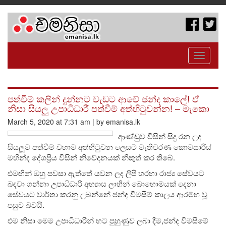
Toggle
navigati
පත්වීම් කලින් දුන්නට වැඩට ආවේ ඡන්ද කාලේ! ඒ
නිසා සියලු උපාධිධාරී පත්වීම් අත්හිටුවන්න! – මැකො
March 5, 2020 at 7:31 am | by emanisa.lk
ආණ්ඩුව විසින් සිදු රන ලද
සියලූම පත්වීම් වහාම අත්හිටුවන ලෙසට මැතිවරණ කොමසාරිස්
මහින්ද දේශප්‍රිය විසින් නිවේදනයක් නිකුත් කර තිබේ.
එමඟින් ඔහු පවසා ඇත්තේ යවන ලද ලිපි හරහා රාජ්‍ය සේවයට
බඳවා ගන්නා උපාධිධාරී අභ්‍යාස ලාභීන් බොහොමයක් දෙනා
සේවයට වාර්තා කරනු ලබන්නේ ජන්ද විමසීම් කාලය ආරම්භ වූ
පසුව බවයි.
එම නිසා මෙම උපාධිධාරීන් හට පුහුණුව ලබා දීම,ජන්ද විමසීමේ