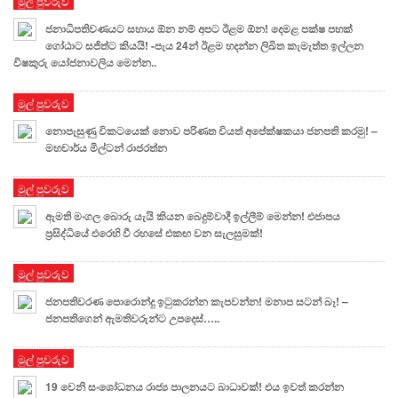
මුල් පුවරුව
ජනාධිපතිවණයට සහාය ඕන නම් අපට ඊළම ඕන! දෙමළ පක්ෂ පහක්
ගෝඨාට සජිත්ට කියයි! -පැය 24න් ඊළම හදන්න ලිඛිත කැමැත්ත ඉල්ලන
විෂකුරු යෝජනාවලිය මෙන්න..
මුල් පුවරුව
නොපැසුණු විකටයෙක් නොව පරිණත වියත් අපේක්ෂකයා ජනපති කරමු! –
මහචාර්ය මිල්ටන් රාජරත්න
මුල් පුවරුව
ඇමති මංගල බොරු යැයි කියන බෙදුම්වාදී ඉල්ලීම් මෙන්න! එජාපය
ප්‍රසිද්ධියේ එරෙහි වී රහසේ එකඟ වන සැලසුමක්!
මුල් පුවරුව
ජනපතිවරණ පොරොන්දු ඉටුකරන්න කැපවන්න! මනාප සටන් බෑ! –
ජනපතිගෙන් ඇමතිවරුන්ට උපදෙස්…..
මුල් පුවරුව
19 වෙනි සංශෝධනය රාජ්‍ය පාලනයට බාධාවක්! එය ඉවත් කරන්න