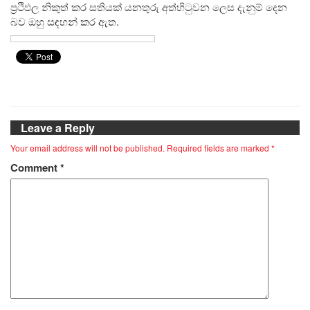
ප්‍රථිඵල නිකුත් කර සතියක් යනතුරු අත්හිටුවන ලෙස දැනුම් දෙන
බව ඔහු සඳහන් කර ඇත.
Leave a Reply
Your email address will not be published.
Required fields are marked
*
Comment
*