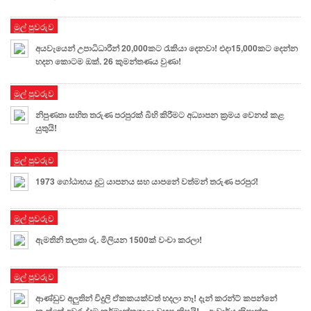
මුල් පුවරුව
අයවැයෙන් උපාධිධාරීන් 20,000කට රැකියා දෙනවා! එදා15,000කට දෙන්න
හදන කොටම ඔක්. 26 කුමන්තණය වුණා!
මුල් පුවරුව
නිපුණතා සහිත තරුණ පරපුරක් බිහි කිරීමට අධ්‍යාපන ක්‍රමය වෙනස් කළ
යුතුයි!
මුල් පුවරුව
1973 ගෝඨාභය දුටු යාපනය සහ යාපනේ වත්මන් තරුණ පරපුර!
මුල් පුවරුව
ඇමතිනි තලතා රු. මිලියන 1500ක් වංචා කරලා!
මුල් පුවරුව
ආණ්ඩුව අලුතින් විදුලි ඒකකයක්වත් හදලා නෑ! දැන් කරන්ට් කපන්නේ
නැත්තේ අවුරුද්දට කර්මාන්තශාලා වහපු නිසයි! – ආචාර්ය ක‍්‍රිෂාන්ත