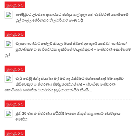
මුල් පුවරුව
ආණ්ඩුවට උවමනා ආකාරයට ඡන්දය කල් දාලා නෑ! මැතිවරණ කොමිසමේ
හූල් ගාල්ල තේරීම්භාර නිලධාරියාට බැණ වදී!
මුල් පුවරුව
මැකො ගෝඨාට කේලම් කියලා මගේ ජීවිතේ අනතුරේ හෙළුවා! ගෝඨාගේ
පුරවැසිකම ගැන විරෝධතා දැක්වීමත් වැළැක්කුවා! – මැතිවරණ කොමිසමේ
හූල්
මුල් පුවරුව
මැයි වෙද්දි ඡන්ද තියන්න බෑ! මම අද රැස්වීමට එන්නෙත් නෑ! මම නැතිව
කිසිවෙකුට මැතිවරණය තීන්දු කරන්නත් බෑ! – ස්වාධීන මැතිවරණ
කොමිසමේ සාමාජික මහාචාර්ය හූල් යාපනේ සිට කියයි…
මුල් පුවරුව
ජුනි 20 මහ මැතිවරණය ස්ථිරයි! මැකො නිකුත් කළ ගැසට් නිවේදනය
මෙන්න!
මුල් පුවරුව