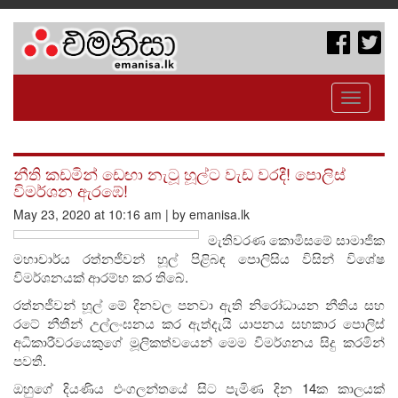
Toggle
navigati
නීති කඩමින් ඩෙඟා නැටූ හූල්ට වැඩ වරදී! පොලිස්
විමර්ශන ඇරඹේ!
May 23, 2020 at 10:16 am | by emanisa.lk
මැතිවරණ කොමිසමේ සාමාජික
මහාචාර්ය රත්නජීවන් හූල් පිළිබඳ පොලිසිය විසින් විශේෂ
විමර්ශනයක් ආරම්භ කර තිබේ.
රත්නජීවන් හූල් මේ දිනවල පනවා ඇති නිරෝධායන නීතිය සහ
රටේ නීතීන් උල්ලංඝනය කර ඇත්දැයි යාපනය සහකාර පොලිස්
අධිකාරීවරයෙකුගේ මූලිකත්වයෙන් මෙම විමර්ශනය සිදු කරමින්
පවතී.
ඔහුගේ දියණිය එංගලන්තයේ සිට පැමිණ දින 14ක කාලයක්