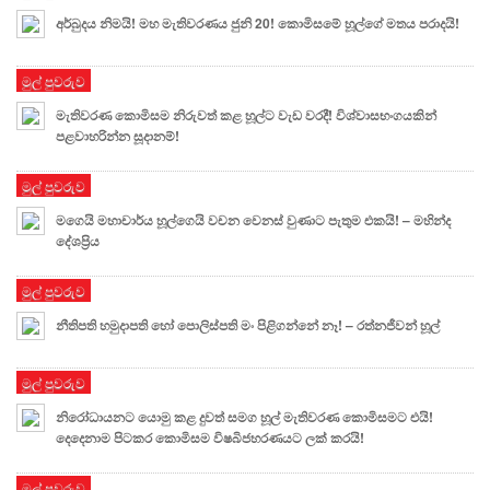
අර්බුදය නිමයි! මහ මැතිවරණය ජුනි 20! කොමිසමේ හූල්ගේ මතය පරාදයි!
මුල් පුවරුව
මැතිවරණ කොමිසම නිරුවත් කළ හූල්ට වැඩ වරදී! විශ්වාසභංගයකින්
පළවාහරින්න සූදානම්!
මුල් පුවරුව
මගෙයි මහාචාර්ය හූල්ගෙයි වචන වෙනස් වුණාට පැතුම එකයි! – මහින්ද
දේශප්‍රිය
මුල් පුවරුව
නීතිපති හමුදාපති හෝ පොලිස්පති මං පිළිගන්නේ නෑ! – රත්නජීවන් හූල්
මුල් පුවරුව
නිරෝධායනට යොමු කළ දුවත් සමග හූල් මැතිවරණ කොමිසමට එයි!
දෙදෙනාම පිටකර කොමිසම විෂබිජහරණය⁣ට ලක් කරයි!
මුල් පුවරුව