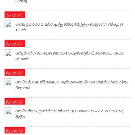
(video)
මුල් පුවරුව
පාස්කු ප්‍රහාරයට සැකපිට ඇල්ලූ නීතීඥ හිස්බුල්ලා වෙනුවෙන් නීතීඥයන්
158ක්!
මුල් පුවරුව
ඡන්ද තියන්න නම් ඉඩදෙන්න එපා! පාඨලිත් ශ්‍රේෂ්ඨාධිකරණෙට… සහයට
වෙල්ගම…
මුල් පුවරුව
ජනාධිපතිවරණ නිරීක්ෂණයට මැතිවරණ කොමිසමේ රත්නජීවන්ගේ සමීතම
මිතුරෙක්!
මුල් පුවරුව
ජනාධිපතිතුමා, සුමන්තිරන් හකීම් නැතුව ඔහොම යං! – ආචාර්ය නලින් ද
සිල්වා
මුල් පුවරුව