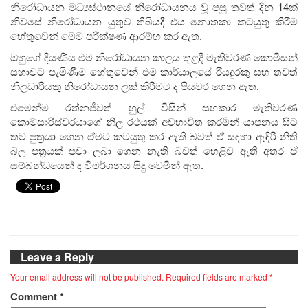
නිරෝධායන මධ්‍යස්ථානයේ නිරෝධායනය වූ පසු තවත් දින 14ක්
නිවසේ නිරෝධායන යුතුව තිබියදී එය නොතකා කටයුතු කිරීම
හේතුවෙන් මෙම පරීක්ෂණ ආරම්භ කර ඇත.
ඔහුගේ දියණිය එම නිරෝධායන කාලය තුළදී මැතිවරණ කොමිසන්
සභාවට පැමිණීම හේතුවෙන් එම කාර්යාලයේ රියදුරකු සහ තවත්
නිලධාරියකු නිරෝධායන ලක් කිරීමට ද පියවර ගෙන ඇත.
එමෙන්ම රත්නජීවත් හුල් විසින් සහකාර මැතිවරණ
කොමසාරිස්වරයාගේ නිල රථයක් අවභාවිත කරමින් යාපනය සිට
තම පුත්‍රයා ගෙන ඒමට කටයුතු කර ඇති බවත් ඒ සඳහා ඇඳිරි නීති
බල පත්‍රයක් පවා ලබා ගෙන නැති බවත් හෙළිව ඇති අතර ඒ
සම්බන්ධයෙන් ද විමර්ශනය සිදු වෙමින් ඇත.
Leave a Reply
Your email address will not be published.
Required fields are marked
*
Comment
*