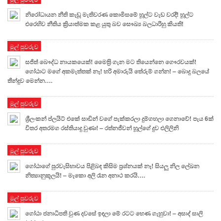
නිරෝධායන නීති කැඩූ මැතිවරණ කොමිසමේ හූල්ට වැඩ වරදී! හූල්ට
එරෙහිව නීතිය ක්‍රියාත්මක කළ යුතු බව සෞඛ්‍ය බලධාරීහු කියති!
මුල් පුවරුව
සජිත් බෞද්ධ නායකයෙක්! මෛත‍්‍රි ගැන මට තියෙන්නෙ ගෞරවයක්!
ගෝඨාට මගේ අකමැත්තක් නෑ! හරි අමාරුයි තේරුම් ගන්න! – බොදු බලයේ
තීන්දුව මෙන්න….
මුල් පුවරුව
ශ්‍රීලංකන් ප්ලයිට් එකේ සාඩින් වගේ පැක්කරලා දුම්ගහලා ගෙනාවේ! පැය 6ක්
විතර අතරමග රස්තියාදු වුණා! – රත්නජීවන් හූල්ගේ දුව එලිලිනි
මුල් පුවරුව
ගෝඨාගේ පුරවැසිභාවය පිළිබඳ කිසිම ප්‍රශ්නයක් නෑ! සියලු නිල ලේඛන
නිත්‍යානුකූලයි! – මැකො අලි රෑන අනාථ කරයි….
මුල් පුවරුව
ගෝඨා ජනාධිපති වුණ දවසේ ඉඳලා මේ රටට හෙණ ගැහුවා! – අසාද් සාලි