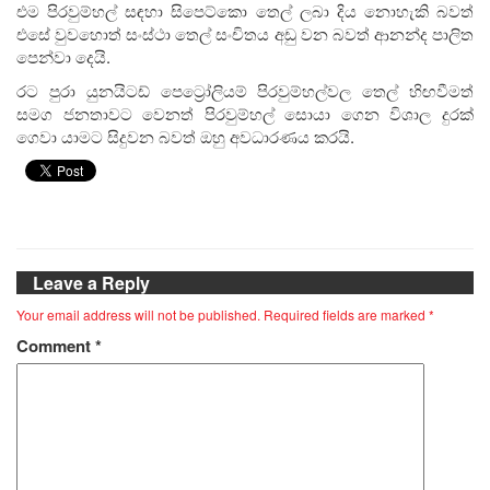
එම පිරවුම්හල් සඳහා සිපෙට්කො තෙල් ලබා දිය නොහැකි බවත්
එසේ වුවහොත් සංස්ථා තෙල් සංචිතය අඩු වන බවත් ආනන්ද පාලිත
පෙන්වා දෙයි.
රට පුරා යුනයිටඩ් පෙට්‍රෝලියම් පිරවුම්හල්වල තෙල් හිඟවීමත්
සමග ජනතාවට වෙනත් පිරවුම්හල් සොයා ගෙන විශාල දුරක්
ගෙවා යාමට සිදුවන බවත් ඔහු අවධාරණය කරයි.
Leave a Reply
Your email address will not be published.
Required fields are marked
*
Comment
*