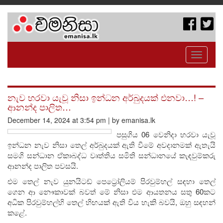
Toggle
navigati
නැව හරවා යැවූ නිසා ඉන්ධන අර්බුදයක් එනවා…! –
ආනන්ද පාලිත…
December 14, 2024 at 3:54 pm | by emanisa.lk
පසුගිය 06 වෙනිදා හරවා යැවූ
ඉන්ධන නැව නිසා තෙල් අර්බුදයක් ඇති වීමේ අවදානමක් ඇතැයි
සමගි සන්ධාන ඒකාබද්ධ වෘත්තිය සමිති සන්ධානයේ කැඳවුම්කරු
ආනන්ද පාලිත පවසයි.
එම තෙල් නැව යුනයිටඩ් පෙට්‍රෝලියම් පිරවුම්හල් සඳහා තෙල්
ගෙන ආ නෞකාවක් බවත් මේ නිසා එම ආයතනය සතු 60කට
අධික පිරවුම්හල්හි තෙල් හිඟයක් ඇති විය හැකි බවයි, ඔහු සඳහන්
කළේ.