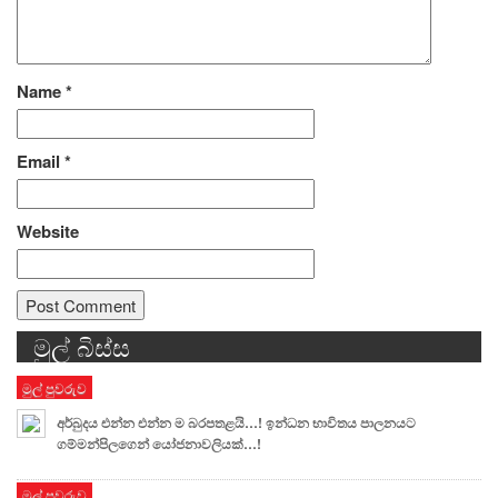
Name
*
Email
*
Website
මුල් බිස්ස
Alternative:
මුල් පුවරුව
අර්බුදය එන්න එන්න ම බරපතළයි…! ඉන්ධන භාවිතය පාලනයට
ගම්මන්පිලගෙන් යෝජනාවලියක්…!
මුල් පුවරුව