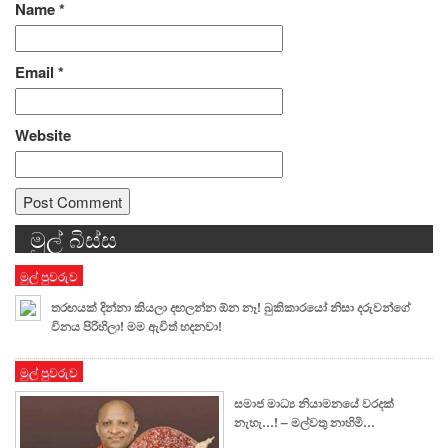
Name
*
Email
*
Website
මුල් බිස්ස
Alternative:
මුල් පුවරුව
තරඟයක් දින්නා කියලා දඟලන්න ඕන නෑ! බුකිකාරයෝ නිසා දරුවන්ගේ
විනය පිරිහිලා! මම ඇවිත් හදනවා!
මුල් පුවරුව
සමාජ මාධ්‍ය නියාමනයේ වරදක්
නැහැ…! – මල්වතු නාහිමි…