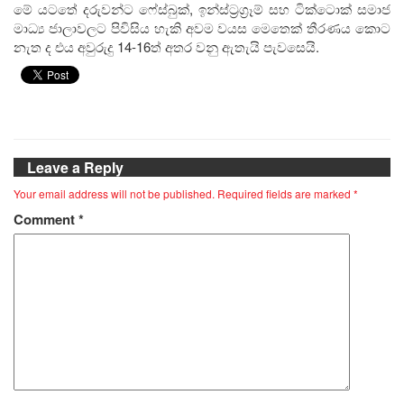
මේ යටතේ දරුවන්ට ෆේස්බුක්, ඉන්ස්ට්‍රග්‍රෑම් සහ ටික්ටොක් සමාජ
මාධ්‍ය ජාලාවලට පිවිසිය හැකි අවම වයස මෙතෙක් තීරණය කොට
නැත ද එය අවුරුදු 14-16ත් අතර වනු ඇතැයි පැවසෙයි.
Leave a Reply
Your email address will not be published.
Required fields are marked
*
Comment
*