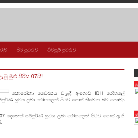
වරුව
පිට පුවරුව
විමසුම් පුවරුව
 මුළු පිරිස 07යි!
ම
කොරෝනා වෛරසය වැළඳී අංගොඩ IDH රෝහලේ
ක් සම්පුර්ණ සුවය ලබා රෝහලෙන් පිටව ගොස් තිබෙන බව සෞඛ්‍ය
ම
 දෙනෙක් සම්පුර්ණ සුවය ලබා රෝහලෙන් පිටව ගොස් ඇති
.