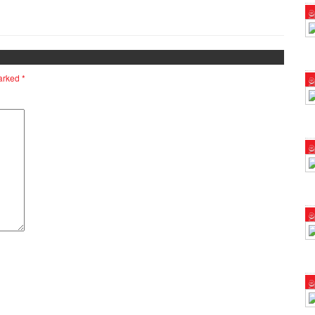
ම
marked
*
ම
ම
ම
ම