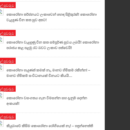
ුල් පුවරුව
කොරෝනා තර්ජනයට ලංකාවෙන් හොඳ පිළිතුරක්! කො⁣රෝනා
වැළඳුණ චීන කත සුව අතට!
ුල් පුවරුව
කොරෝනා වැළඳුණු චීන කත සම්පූර්ණ සුවය ලබයි! කොරෝනා
පරාජය කළ පළමු රට බවට ලංකාව පත්වෙයි!
ුල් පුවරුව
කොරෝනා හැදුණත් කමක් නෑ, මානව හිමිකම් රකින්න! –
මානව හිමිකම් සංවිධානයක් චීනයට කියයි…
ුල් පුවරුව
කොරෝනා වසංගතය ගැන විමසන්න සහ දැනුම් දෙන්න
අංකයක්!
ුල් පුවරුව
කියුබාවේ කිසිම කොරෝනා රෝගියෙක් නෑ! – හඳුන්නෙත්ති