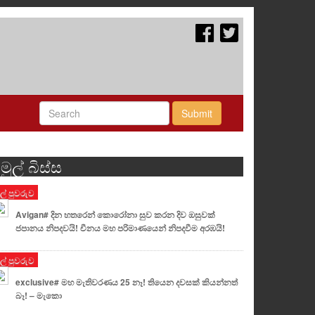
Submit
මුල් බිස්ස
ුල් පුවරුව
Avigan# දින හතරෙන් කොරෝනා සුව කරන දිව ඔසුවක්
ජපානය නිපදවයි! චීනය මහ පරිමාණයෙන් නිපදවීම අරඹයි!
ුල් පුවරුව
exclusive# මහ මැතිවරණය 25 නෑ! තියෙන දවසක් කියන්නත්
බෑ! – මැකො