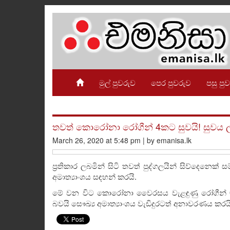
මුල් පුවරුව
පෙර පුවරුව
පසු පු
තවත් කොරෝනා රෝගීන් 4කට සුවයි! සුවය ලැබූ
March 26, 2020 at 5:48 pm | by emanisa.lk
ප්‍රතිකාර ලබමින් සිටි තවත් පුද්ගලයින් සිව්දෙනෙ
අමාත්‍යාංශය සඳහන් කරයි.
මේ වන විට කොරෝනා වෛරසය වැළඳුණු රෝගීන් 07
බවයි සෞඛ්‍ය අමාත්‍යාංශය වැඩිදුරටත් අනාවරණය කරයි