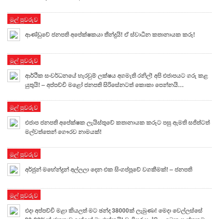
මුල් පුවරුව
ආණ්ඩුවේ ජනපති අපේක්ෂකයා තීන්දුයි! ඒ ස්වාධීන කතානායක කරූ!
මුල් පුවරුව
ආර්ථික සංවර්ධනයේ හැරවුම් ලක්ෂය අගමැති රනිල්! අපි එජාපයට ගරු කළ
යුතුයි! – අප්පච්චි මළෝ ජනපති සිරිසේනටත් කොකා පෙන්නයි…
මුල් පුවරුව
එජාප ජනපති අපේක්ෂක ලැයිස්තුවේ කතානායක කරූට පසු ඇමති සජිත්ටත්
මල්වත්තෙන් ගෞරව නාමයක්!
මුල් පුවරුව
අර්ජුන් මහේන්ද්‍රන් අල්ලලා දෙන එක සිංගප්පූවේ වගකීමක්! – ජනපති
මුල් පුවරුව
එදා අප්පච්චි මළා කියලත් මට ඡන්ද 38000ක් ලැබුණා! මෙදා වෙල්ලස්සේ