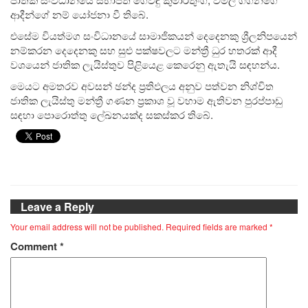
ආදීන්ගේ නම් යෝජනා වී තිබේ.
එසේම වියත්මග සංවිධානයේ සාමාජිකයන් දෙදෙනකු ශ්‍රීලනිපයෙන්
නම්කරන දෙදෙනකු සහ සුළු පක්ෂවලට මන්ත්‍රී ධුර හතරක් ආදී
වශයෙන් ජාතික ලැයිස්තුව පිළියෙළ කෙරෙනු ඇතැයි සඳහන්ය.
මෙයට අමතරව අවසන් ඡන්ද ප්‍රතිඵලය අනුව පත්වන නිශ්චිත
ජාතික ලැයිස්තු මන්ත්‍රී ගණන ප්‍රකාශ වූ වහාම ඇතිවන පුරප්පාඩු
සඳහා පොරොත්තු ලේඛනයක්ද සකස්කර තිබේ.
Leave a Reply
Your email address will not be published.
Required fields are marked
*
Comment
*