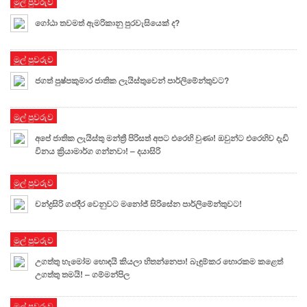
මුල් පුවරුව
ගෝඨා තවමත් ඇමරිකානු පුරවැසියෙක් ද?
මුල් පුවරුව
ජගත් පුෂ්පකුමාර ජාතික ලැයිස්තුවෙන් පාර්ලිමේන්තුවට?
මුල් පුවරුව
අපේ ජාතික ලැයිස්තු මන්ත්‍රී පිරිසත් අපට එරෙහි වුණා! ඔවුන්ට එරෙහිව දැඩි
විනය ක්‍රියාමාර්ග ගන්නවා! – දයාසිරි
මුල් පුවරුව
චන්ද්‍රසිරි ගජදීර වෙනුවට මනෝජ් සිරිසේන පාර්ලිමේන්තුවට!
මුල් පුවරුව
උගත්තු හැමෝම හොඳයි කියලා හිතන්නෙපා! බැඳුම්කර හොරකම කළෙත්
උගත්තු තමයි! – ගම්මන්පිල
මුල් පුවරුව