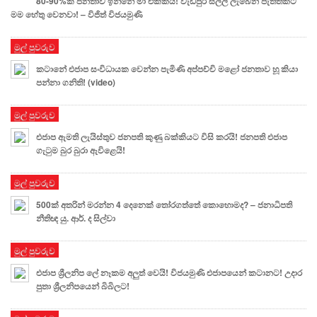
80-90%ක් ජනතාව ඉන්නේ මා එක්කයි! වැඩිපුර සල්ලි ලැබෙන පැත්තකට
මම හේතු වෙනවා! – විජිත් විජයමුණි
මුල් පුවරුව
කටානේ එජාප සංවිධායක වෙන්න පැමිණි අප්පච්චි මළෝ ජනතාව හූ කියා
පන්නා ගනිති! (video)
මුල් පුවරුව
එජාප ඇමති ලැයිස්තුව ජනපති කුණු බක්කියට විසි කරයි! ජනපති එජාප
ගැටුම බුර බුරා ඇවිළෙයි!
මුල් පුවරුව
500ක් අතරින් මරන්න 4 දෙනෙක් තෝරගත්තේ කොහොමද? – ජනාධිපති
නීතිඥ යු. ආර්. ද සිල්වා
මුල් පුවරුව
එජාප ශ්‍රීලනිප ලේ නෑකම අලුත් වෙයි! විජයමුණි එජාපයෙන් කටානට! උදාර
පුතා ශ්‍රීලනිපයෙන් බිබිලට!