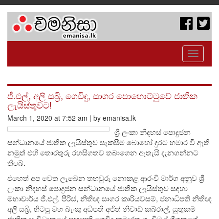
Toggle
navigati
ජී.එල්, අලි සබ්‍රි, ගෙවිඳු, සාගර පොහොට්ටුවේ ජාතික
ලැයිස්තුවට!
March 1, 2020 at 7:52 am | by emanisa.lk
ශ්‍රී ලංකා නිදහස් පොදුජන
සන්ධානයේ ජාතික ලැයිස්තුව සැකසීම බොහෝ දුරට හමාර වී ඇති
නමුත් එහි තොරතුරු රහසිගතව තබාගෙන ඇතැයි දැනගන්නට
තිබේ.
එහෙත් අප වෙත ලැබෙන තහවුරු නොකළ ආරංචි මාර්ග අනුව ශ්‍රී
ලංකා නිදහස් පොදුජන සන්ධානයේ ජාතික ලැයිස්තුව සඳහා
මහාචාර්ය ජී.එල්. පීරිස්, නීතිඥ සාගර කාරියවසම්, ජනාධිපති නීතිඥ
අලි සබ්‍රි, හිටපු මහ බැංකු අධිපති අජිත් නිවාඩ් කබ්රාල්, යුතුකම
ජාතික සංවිධානයේ සභාපති ගෙවිඳු කුමාරතුංග, විමල් ගීගනගේ