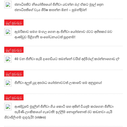
ජනාධිපතිට නියෝජිතයෝ ජිනීවා යවන්න බෑ! ඒකට මුදල් දෙන
ජනාධිපතිගේ වැය ශීර්ෂ කපන්න ඕන! – සුමන්දිරන්
මුල් පුවරුව
ඇමරිකාව සමග මංගල ගෙන ආ ජිනීවා යෝජනාව රටට අහිතකර බව
ආණ්ඩුව පිළිගනී! සංශෝධනයටත් සූදානම්!
මුල් පුවරුව
40 වන ජිනීවා සැසි දංගෙඩියට තබන්නේ වයිස් අද්මිරාල් කරන්නාගොඩ ද?
මුල් පුවරුව
ජිනීවා අලුත් යුද අපරාධ යෝජනාවටත් ලංකාවේ සම අනුග්‍රහය!
මුල් පුවරුව
ආණ්ඩුවේ මුදලින් ජිනීවා ගිය කොටි සහ අතින් වියදම් කරගෙන ජිනීවා
පැමිණි ලාංකිකයෝ ගැටෙති! ඉල්ලීම් නොදුන්නොත් රට කඩනවා යැයි
ශිවාජිලිංගම් ගුගුරුයි! (video)