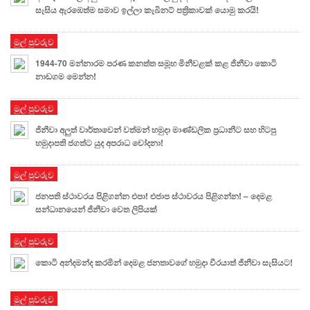
සැසිය ඇරඹෙත්ම සමාව ඉල්ලා කැබිනට් පත්‍රිකාවක් යොමු කරයි!
මුල් පුවරුව
1944-70 මන්නාරම පරණ කනත්ත සමූහ මිනීවළක් කළ ජිනීවා කොටි
නාඩගම මෙන්න!
මුල් පුවරුව
ජිනීවා අලුත් වාර්තාවෙන් වත්මන් හමුදා මාණ්ඩලික ප්‍රධානීට සහ හිටපු
හමුදාපති ජගත්ට යුද අපරාධ චෝදනා!
මුල් පුවරුව
ජනපති ස්ථාවරය පිළිගන්න එපා! එජාප ස්ථාවරය පිළිගන්න! – දෙමළ
සන්ධානයෙන් ජිනීවා වෙත ලිපියක්
මුල් පුවරුව
කොටි අන්දමන්ද කරමින් දෙමළ ජනතාවගේ හමුදා වීරයාත් ජිනීවා සැසියට!
මුල් පුවරුව