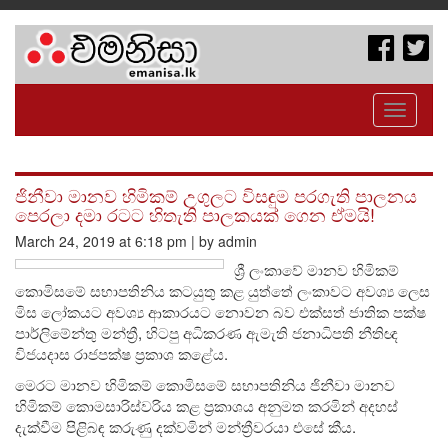
Toggle
navigati
ජිනීවා මානව හිමිකම් උගුලට විසඳුම පරගැති පාලනය
පෙරලා දමා රටට හිතැති පාලකයක් ගෙන ඒමයි!
March 24, 2019 at 6:18 pm | by admin
ශ්‍රී ලංකාවේ මානව හිමිකම්
කොමිසමේ සභාපතිනිය කටයුතු කළ යුත්තේ ලංකාවට අවශ්‍ය ලෙස
මිස ලෝකයට අවශ්‍ය ආකාරයට නොවන බව එක්සත් ජාතික පක්ෂ
පාර්ලිමේන්තු මන්ත්‍රී, හිටපු අධිකරණ ඇමැති ජනාධිපති නීතිඥ
විජයදාස රාජපක්ෂ ප්‍රකාශ කළේය.
මෙරට මානව හිමිකම් කොමිසමේ සභාපතිනිය ජිනීවා මානව
හිමිකම් කොමසාරිස්වරිය කළ ප්‍රකාශය අනුමත කරමින් අදහස්
දැක්වීම පිළිබඳ කරුණු දක්වමින් මන්ත්‍රීවරයා එසේ කීය.