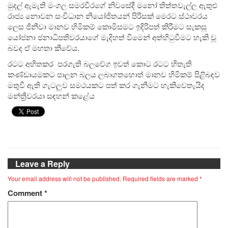
මුදල් ඇමැති මංගල සමරවීරගේ නිවසේදී මනෝ තිත්තවැල්ල ඇතුළු
රාජ්‍ය නොවන සංවිධාන නියෝජිතයන් පිරිසක් මෙරට ස්ථාවරය
ලෙස ජිනීවා මානව හිමිකම් කොමිසමට ඉදිරිපත් කිරීමට සැකසූ
යෝජනා ජනාධිපතිවරයාගේ මැදිහත් වීමෙන් අත්හිටුවීමට හැකි වූ
බවද ඒ මහතා කීවේය.
රටට අහිතකර පරගැති බලවේග ඉවත් කොට රටට හිතැති
කණ්ඩායමකට පාලන බලය ලබාගතහොත් මානව හිමිකම් පිළිබඳව
මතුවී ඇති ගැටලුව සමථයකට පත් කර ගැනීමට හැකිවෙතැයිද
මන්ත්‍රීවරයා සඳහන් කළේය
Leave a Reply
Your email address will not be published.
Required fields are marked
*
Comment
*