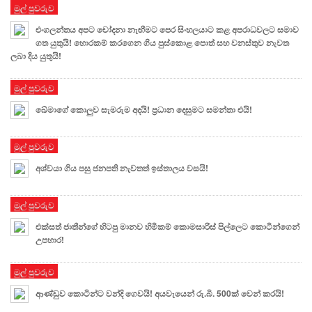
මුල් පුවරුව
එංගලන්තය අපට චෝදනා නැඟීමට පෙර සිංහලයාට කළ අපරාධවලට සමාව
ගත යුතුයි! හොරකම් කරගෙන ගිය පුස්කොළ පොත් සහ වනස්තුව නැවත
ලබා දිය යුතුයි!
මුල් පුවරුව
ඛේමාගේ කොලුව සැමරුම අදයි! ප්‍රධාන දෙසුමට සමන්තා එයි!
මුල් පුවරුව
අශ්වයා ගිය පසු ජනපති නැවතත් ඉස්තාලය වසයි!
මුල් පුවරුව
එක්සත් ජාතීන්ගේ හිටපු මානව හිමිකම් කොමසාරිස් පිල්ලෙට කොටින්ගෙන්
උපහාර!
මුල් පුවරුව
ආණ්ඩුව කොටින්ට වන්දි ගෙවයි! අයවැයෙන් රු.බි. 500ක් වෙන් කරයි!