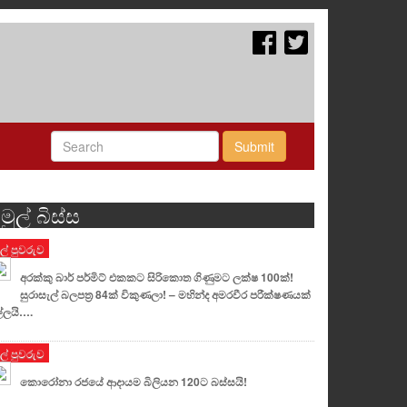
Submit
මුල් බිස්ස
ුල් පුවරුව
අරක්කු බාර් පර්මිට් එකකට සිරිකොත ගිණුමට ලක්ෂ 100ක්!
සුරාසැල් බලපත්‍ර 84ක් විකුණලා! – මහින්ද අමරවීර පරීක්ෂණයක්
්ලයි….
ුල් පුවරුව
කොරෝනා රජයේ ආදායම බිලියන 120ට බස්සයි!