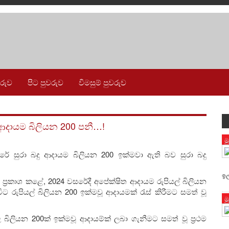
වරුව
පිට පුවරුව
විමසුම් පුවරුව
 ආදායම බිලියන 200 පනී…!
ම
ේ සුරා බදු ආදායම බිලියන 200 ඉක්මවා ඇති බව සුරා බදු
ඉල
 ප්‍රකාශ කළේ, 2024 වසරේදී අපේක්ෂිත ආදායම රුපියල් බිලියන
රුපියල් බිලියන 200 ඉක්මවූ ආදායමක් රැස් කිරීමට සමත් වූ
ම
බිලියන 200ක් ඉක්මවූ ආදායම්ක් ලබා ගැනීමට සමත් වූ ප්‍රථම