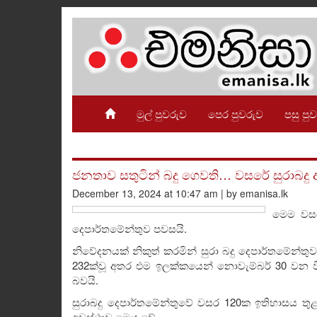
මුල් පුවරුව
පෙර පුවරුව
පසු පු
ජනතාව සතුටින් බදු ගෙවති… වසරේ සුරාබදු
December 13, 2024 at 10:47 am | by emanisa.lk
මෙම වසර
දෙපාර්තමේන්තුව පවසයි.
නිවේදනයක් නිකුත් කරමින් සුරා බදු දෙපාර්තමේන්තුව
232ක්වූ අතර එම ඉලක්කයෙන් නොවැම්බර් 30 වන විට 
බවයි.
සුරාබදු දෙපාර්තමේන්තුවේ වසර 120ක ඉතිහාසය තුළ 
අවස්ථාව මෙය වේ.