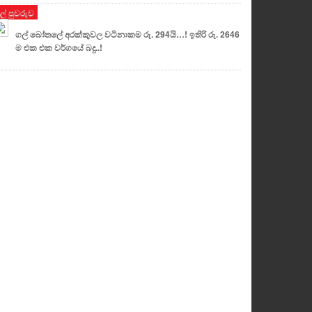
ුල් පුවරුව
ගල් බෝතලේ අරක්කුවල වටිනාකම රු. 294යි…! ඉතිරි රු. 2646
ම එක එක වර්ගයේ බදු..!