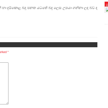
ම
න් හා දුම්කොළ බදු පනත යටතේ බදු ලෙස උපයා ගන්නා ලද බව ද
marked
*