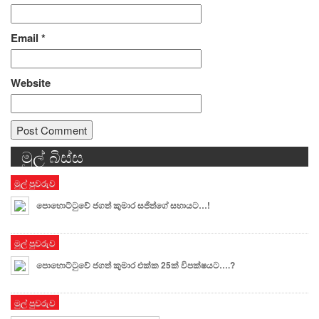
Email
*
Website
මුල් බිස්ස
Alternative:
මුල් පුවරුව
පොහොට්ටුවේ ජගත් කුමාර සජිත්ගේ සහායට…!
මුල් පුවරුව
පොහොට්ටුවේ ජගත් කුමාර එක්ක 25ක් විපක්ෂයට….?
මුල් පුවරුව