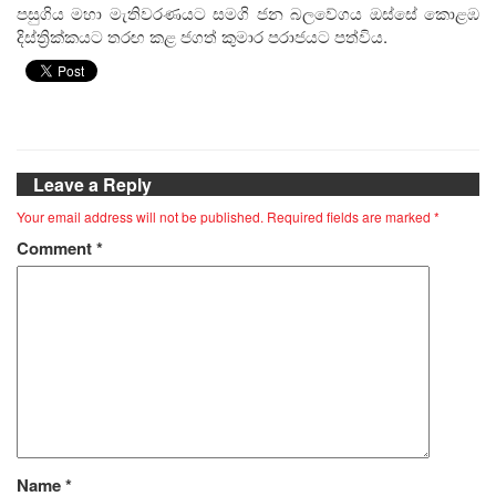
පසුගිය මහා මැතිවරණයට සමගි ජන බලවේගය ඔස්සේ කොළඹ
දිස්ත්‍රික්කයට තරඟ කළ ජගත් කුමාර පරාජයට පත්විය.
Leave a Reply
Your email address will not be published.
Required fields are marked
*
Comment
*
Name
*