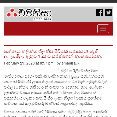
Toggle
navigati
ඡන්දෙට කලින්ම ශ්‍රිලනිප පිරිසක් එජාපයට! මැති
අැමතිලා ඇතුළු 15කට සජිත්ගෙන් නාම යෝජනා!
February 29, 2020 at 8:57 pm | by emanisa.lk
ඉදිරි පාර්ලිමේන්තු මහා
මැතිවරණය සඳහා එක්සත් ජාතික පක්‍ෂය ප‍්‍රමුඛ සන්ධානයෙන්
තරග කිරීමට ශී‍්‍ර ලංකා නිදහස් පක්‍ෂයේ හිටපු මැති ඇමැතිවරුන්,
පාර්ලිමේන්තු මන්තී‍්‍රවරුන් ඇතුළු 15 දෙනකුට නාම යෝජනා
ලබාදීමට විපක්‍ෂ නායක සජිත් පේ‍්‍රමදාස නිල වශයෙන්
එකඟත්වය පළකර ඇතැයි ශී‍්‍ර ලංකා නිදහස් පක්‍ෂය සුරැකීමේ
සංවිධානයේ කැඳවුම්කරු බණ්ඩාර අතුකෝරල පැවසීය.
විපක්‍ෂ නායක සජිත් පේ‍්‍රමදාස සමග පැවැත්වූ සියලූ සාකච්ඡා
සාර්ථක බවත් පාර්ලිමේන්තු මහා මැතිවරණයේදී සජිත් පේ‍්‍රමදාස