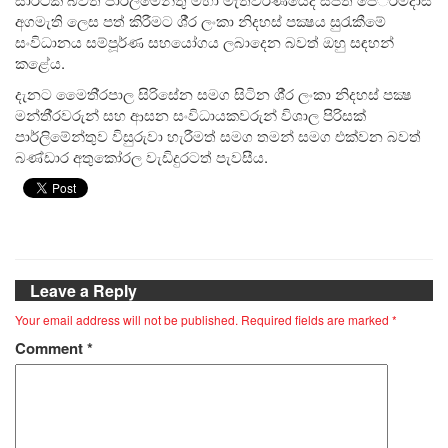
අගමැති ලෙස පත් කිරීමට ශී‍්‍ර ලංකා නිදහස් පක්‍ෂය සුරැකීමේ
සංවිධානය සම්පූර්ණ සහයෝගය ලබාදෙන බවත් ඔහු සඳහන්
කළේය.
දැනට මෛති‍්‍රපාල සිරිසේන සමග සිටින ශී‍්‍ර ලංකා නිදහස් පක්‍ෂ
මන්තී‍්‍රවරුන් සහ ආසන සංවිධායකවරුන් විශාල පිරිසක්
පාර්ලිමේන්තුව විසුරුවා හැරීමත් සමග තමන් සමග එක්වන බවත්
බණ්ඩාර අතුකෝරල වැඩිදුරටත් පැවසීය.
Leave a Reply
Your email address will not be published.
Required fields are marked
*
Comment
*