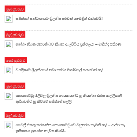
මුල් පුවරුව
සජිත්ගේ සන්ධානයට ශ්‍රිලනිප පළුවක් මෛත්‍රීත් එක්වෙයි!
මුල් පුවරුව
ගෝඨා නියත ජනපති බව කියන ඇල්පිටිය ප්‍රතිඵලය! – මහින්ද පතිරණ
පෙර පුවරුව
චන්ද්‍රිකාට ශ්‍රිලනිපයේ තබා කාර්ය මණ්ඩලේ සහයවත් නෑ!
මුල් පුවරුව
පොහොට්ටු රැලිවල ශ්‍රිලනිප නායකයන්ට හූ කියන්න එජාප කල්ලියක්!
ආරියවතීට හූ කිව්වේ සජිත්ගේ සල්ලි!
මුල් පුවරුව
මෛත්‍රී එකතු කරගන්න පොහොට්ටුවේ බහුතරය කැමති නෑ! – ආප්ප කෑ
ඉතිහාසය ප්‍රසන්න නැවත කියයි…