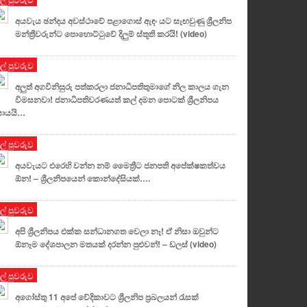
අයවැය ඡන්දය අවස්ථාවේ පළාගොස් ඇඳං යට සැඟවුණු ශ්‍රීලනිප
මන්ත්‍රීවරුන්ට පොහොට්ටුවේ දිලුම් ස්තූති කරයි! (video)
ුල් පුවරුව
අලුත් අගවිනිසුරු පත්කරලා ජනාධිපතිතුමාගේ නිල කාලය ගැන
විමසනවා! ජනාධිපතිවරණයත් කල් දමන පොටක් ශ්‍රීලනිපය
ොයයි…
ුල් පුවරුව
අයවැයට එරෙහි වන්න නම් මෛත්‍රීට ජනපති අපේක්ෂකත්වය
ඕන! – ශ්‍රීලනිපයෙන් කොන්දේසියක්….
ුල් පුවරුව
අපි ශ්‍රීලනිපය එක්ක සන්ධානගත වෙලා නෑ! ඒ නිසා ඔවුන්ට
ඕනෑම දේශපාලන මතයක් දරන්න පුළුවන්! – ඩලස් (video)
ුල් පුවරුව
අගෝස්තු 11 අපේ වේදිකාවට ශ්‍රීලනිප ප්‍රබලයන් රැසක්