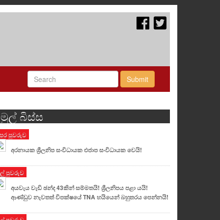
Submit
මුල් බිස්ස
ෙර පුවරුව
අරනායක ශ්‍රීලනිප සංවිධායක එජාප සංවිධායක වෙයි!
ුල් පුවරුව
අයවැය වැඩි ඡන්ද 43කින් සම්මතයි! ශ්‍රීලනිපය පළා යයි!
ආණ්ඩුව නැවතත් විපක්ෂයේ TNA හයියෙන් බහුතරය පෙන්නයි!
ුල් පුවරුව