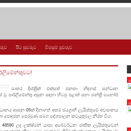
වරුව
පිට පුවරුව
විමසුම් පුවරුව
ර්ලිමේන්තුවට!
ප
මාතර දිස්ත්‍රික් එක්සත් ජනතා නිදහස් සන්ධාන
හිස් වූ පාර්ලිමේන්තු අසුන සඳහා හිටපු පළාත් සභා මන්ත්‍රී මනෝජ්
ම
ධානය ආසන 05ක් දිනාගත් අතර ජයග්‍රාහී ලැයිස්තුවේ අවසානය
්‍රී ලංකා පොදුජන පෙරමුණ සමග දේශපාලන කටයුතුවල නිරත විය.
 48590 ලද ලක්ෂ්මන් යාපා අබේවර්ධන ජාතික ලැයිස්තුවෙන්
කටයුතු කරන නිසා මෙම අවස්ථාව හිමිවන්නේ මනාප ලැයිස්තුවේ
ම