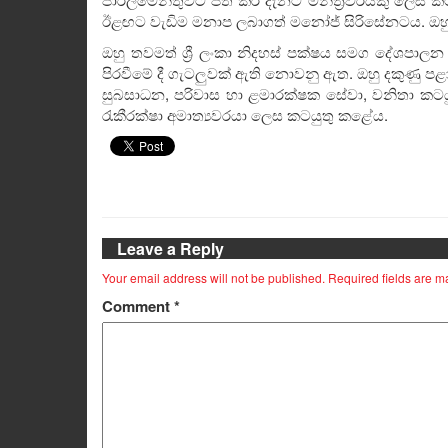
ඊළඟට වැඩිම මනාප ලබාගත් මනෝජ් සිරිසේනටය. ඔහු
ඔහු තවමත් ශ්‍රී ලංකා නිදහස් පක්ෂය සමග දේශපාල
පිරවීමේ දී ගැටලුවක් ඇති නොවනු ඇත. ඔහු දකුණු පළාත
සුබසාධන, පරිවාස හා ළමාරක්ෂක සේවා, වනිතා කටයුතු 
රැකීරක්ෂා අමාත්‍යවරයා ලෙස කටයුතු කළේය.
Leave a Reply
Your email address will not be published.
Required fields are 
Comment
*