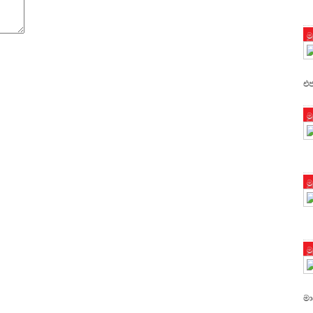
ම
එජ
ම
ම
ම
මා