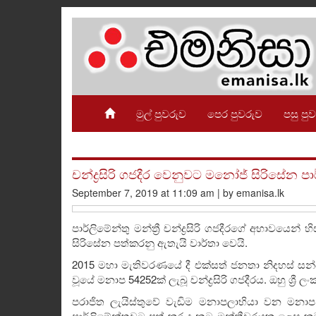
මුල් පුවරුව
පෙර පුවරුව
පසු පු
චන්ද්‍රසිරි ගජදීර වෙනුවට මනෝජ් සිරිසේන පා
September 7, 2019 at 11:09 am | by emanisa.lk
පාර්ලිමේන්තු මන්ත්‍රී චන්ද්‍රසිරි ගජදීරගේ අභාවයෙන් 
සිරිසේන පත්කරනු ඇතැයි වාර්තා වෙයි.
2015 මහා මැතිවරණයේ දී එක්සත් ජනතා නිදහස් සන්
වූයේ මනාප 54252ක් ලැබූ චන්ද්‍රසිරි ගජදීරය. ඔහු ශ
පරාජිත ලැයිස්තුවේ වැඩිම මනාපලාභියා වන මනාප
පාර්ලිමේන්තුවට පත් කර දැනට මන්ත්‍රීවරයකු ලෙස 