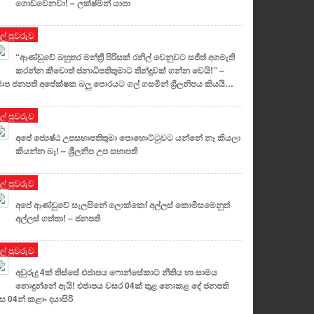
ගොඩවෙනවා! – ලක්ෂ්මන් යාපා
ුල් පුවරුව
“ආණ්ඩුවේ බහුතර මන්ත්‍රී පිරිසක් රනිල් වෙනුවට සජිත් අගමැති
කරන්න කීවොත් ජනාධිපතිතුමාට තීන්දුවක් ගන්න වෙයි!” –
ාප ජනපති අපේක්ෂක බලු පොරයට ගල් ගසමින් ශ්‍රීලනිපය කියයි…
ුල් පුවරුව
අපේ ජ්‍යෙෂ්ඨ උපසභාපතිතුමා පොහොට්ටුවට යන්නේ නෑ කියලා
කියන්න බෑ! – ශ්‍රීලනිප උප සභාපති
ුල් පුවරුව
අපේ ආණ්ඩුවේ සැලසිනේ ලොක්කෝ අල්ලස් කොමිසමෙනුත්
අල්ලස් ගත්තා! – ජනපති
ුල් පුවරුව
අවුරුදු 4ක් තිස්සේ එජාපය ෆොන්සේකාට නීතිය හා සාමය
නොදුන්නේ ඇයි! එජාපය වසර 04ක් තුළ නොකළ දේ ජනපති
ස 04න් කළා- දයාසිරි