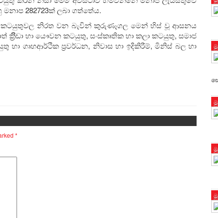
 මනාප 282723ක් ලබා ගත්තේය.
න කටයුතුවල නිරත වන බැවින් කුරුණෑගල මෙන් හිස් වූ ආසනය
් ක්‍රීිඩා හා යෞවන කටයුතු, සංස්කෘතික හා කලා කටයුතු, සමාජ
හා ගෘහආර්ථික ප‍්‍රවර්ධන, නිවාස හා ඉදිකිරීම්, මිනිස් බල හා
ම
ස
ම
marked
*
ම
ම