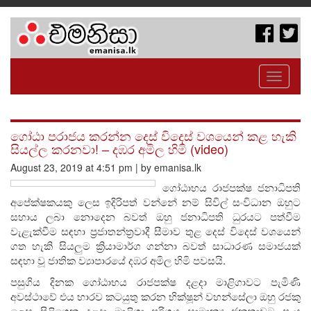
Toggle
navigati
ගෝඨා පරාජය කරන්න දෙස් විදෙස් වශයෙන් කළ හැකි
සියල්ල කරනවා! – දඹර අමිල හිමි (video)
August 23, 2019 at 4:51 pm | by emanisa.lk
ගෝඨාභය රාජපක්ෂ ජනාධිපති
අපේක්ෂකයකු ලෙස ඉදිරිපත් වන්නේ නම් සිවිල් සංවිධාන ඔහුට
සහාය ලබා නොදෙන බවත් ඔහු ජනාධිපති ධුරයට පත්වීම
වැළැක්වීම සඳහා ප්‍රජාතන්ත්‍රවාදී සීමාව තුළ දෙස් විදෙස් වශයෙන්
ගත හැකි සියලුම ක්‍රියාමාර්ග ගන්නා බවත් සාධාරණ සමාජයක්
සඳහා වූ ජාතික ව්‍යාපාරයේ දඹර අමිල හිමි පවසයි.
පසුගිය දිනක ගෝඨාභය රාජපක්ෂ දළදා මාළිගාවට පැමිණි
අවස්ථාවේ එය භාරව කටයුතු කරන භික්ෂූන් වහන්සේලා ඔහු රජකු
ලෙස පිළිගෙන දළදා මාළිගා පරිශ්‍රය සාමාන්‍ය ජනතාවට පැය