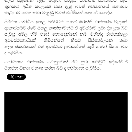
තුනකට අධික කාලයක් වසා දැමූ බවත් අවසානයේ ජනතාව
මාළිගාව වෙත කඩා වැදුණු බවත් එහිමියන් සඳහන් කළේය.
සිරිමහ බෝධිය ඉහළ මළුවටම ගොස් ශිරන්ති රාජපක්ෂ වැඳගත්
ආකාරයටම රටේ සියලු කාන්තාවන්ට ඒ අවස්ථාව ලබා දිය යුතු බව
පැවසූ අමිල හිමි එසේ නොදෙන්නේ නම් මහින්ද රාජපක්ෂලා
අටමස්ථානාධිපති හිමියන්ගේ හිසට පිස්තෝලයක් තබා
බලහත්කාරයෙන් එම අවස්ථාව ලබාගත්තේ යැයි තමන් සිතන බව
ද පැවසීය.
ගෝඨාභය රාජපක්ෂ වෙනුවෙන් රට පුරා කටවුට් ඉදිකරමින්
මහජන ධනය විනාශ කරන බව ද එහිමියන් පැවසීය.