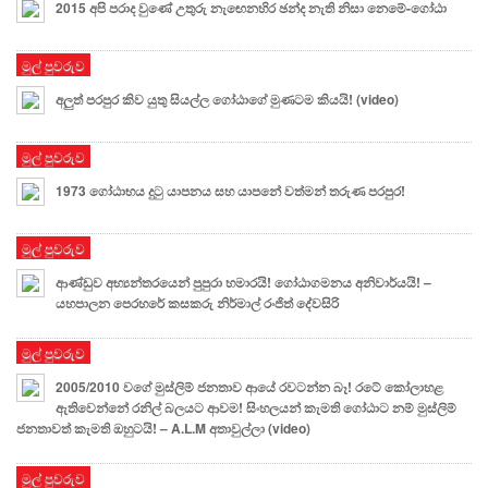
2015 අපි පරාද වුණේ උතුරු නැඟෙනහිර ඡන්ද නැති නිසා නෙමේ-ගෝඨා
මුල් පුවරුව
අලුත් පරපුර කිව යුතු සියල්ල ගෝඨාගේ මුණටම කියයි! (video)
මුල් පුවරුව
1973 ගෝඨාභය දුටු යාපනය සහ යාපනේ වත්මන් තරුණ පරපුර!
මුල් පුවරුව
ආණ්ඩුව අභ්‍යන්තරයෙන් පුපුරා හමාරයි! ගෝඨාගමනය අනිවාර්යයි! –
යහපාලන පෙරහරේ කසකරු නිර්මාල් රංජිත් දේවසිරි
මුල් පුවරුව
2005/2010 වගේ මුස්ලිම් ජනතාව ආයේ රවටන්න බෑ! රටේ කෝලාහළ
ඇතිවෙන්නේ රනිල් බලයට ආවම! සිංහලයන් කැමති ගෝඨාට නම් මුස්ලිම්
ජනතාවත් කැමති ඔහුටයි! – A.L.M අතාවුල්ලා (video)
මුල් පුවරුව