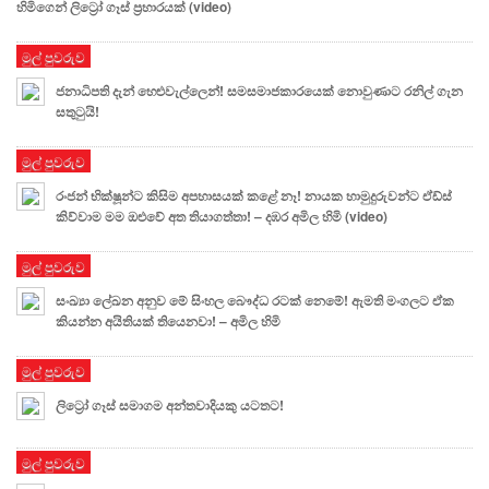
හිමිගෙන් ලිට්‍රෝ ගෑස් ප්‍රහාරයක් (video)
මුල් පුවරුව
ජනාධිපති දැන් හෙළුවැල්ලෙන්! සමසමාජකාරයෙක් නොවුණාට රනිල් ගැන
සතුටුයි!
මුල් පුවරුව
රංජන් භික්ෂූන්ට කිසිම අපහාසයක් කළේ නෑ! නායක හාමුදුරුවන්ට ඒඩ්ස්
කිව්වාම මම ඔළුවේ අත තියාගත්තා! – දඹර අමිල හිමි (video)
මුල් පුවරුව
සංඛ්‍යා ලේඛන අනුව මේ සිංහල බෞද්ධ රටක් නෙමේ! ඇමති මංගලට ඒක
කියන්න අයිතියක් තියෙනවා! – අමිල හිමි
මුල් පුවරුව
ලිට්‍රෝ ගෑස් සමාගම අන්තවාදියකු යටතට!
මුල් පුවරුව