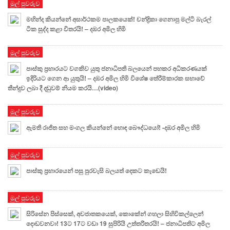
මුල් පුවරුව
මහින්ද කියන්නේ අසාර්ථකම පාලකයෙක්! චන්ද්‍රිකා ගෙනාපු මල්ටි බැරල්
ටික සුද්ද කළා විතරයි! – දඹර අමිල හිමි
මුල් පුවරුව
පාස්කු ප්‍රහාරයට වගකිව යුතු ජනාධිපති බලයෙන් පහකර අධිකරණයක්
ඉදිරියට ගෙන ආ යුතුයි! – දඹර අමිල හිමි විශේෂ තේරීම්කාරක සභාවේ
තීන්දුව ලබා දී දඬුවම් නියම කරයි…(video)
මුල් පුවරුව
ඇමති රාජිත සහ මංගල කියන්නේ හොඳ බෞද්ධයෝ! -දඹර අමිල හිමි
මුල් පුවරුව
පාස්කු ප්‍රහාරයෙන් පසු පුරවැසි බලයත් දෙකට කැඩෙයි!
මුල් පුවරුව
සිරිසේන පිස්සෙක්, අවජාතකයෙක්, කොකේන් ගහලා සිහිවිකල්ලෙන්
දොඩවනවා! 13ට 17ට වඩා 19 සුපිරියි උත්තරීතරයි! – ජනාධිපතිට අමිල