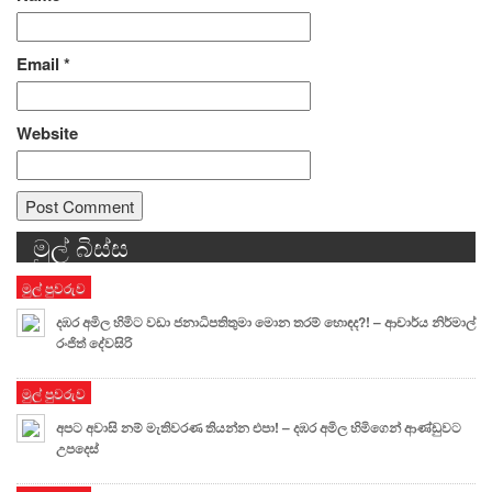
Email
*
Website
මුල් බිස්ස
Alternative:
මුල් පුවරුව
දඹර අමිල හිමිට වඩා ජනාධිපතිතුමා මොන තරම් හොඳද?! – ආචාර්ය නිර්මාල්
රංජිත් දේවසිරි
මුල් පුවරුව
අපට අවාසි නම් මැතිවරණ තියන්න එපා! – දඹර අමිල හිමිගෙන් ආණ්ඩුවට
උපදෙස්