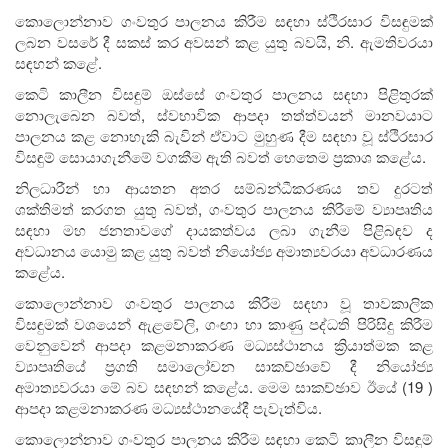
කොලොන්නාව ගංවතුර පාලනය කිරීම සඳහා ස්ථිරසාර විසඳුමක්
ලබන වසරේ දී සකස් කර අවසන් කළ යුතු බවයි, නි. ඇමතිවරයා
සඳහන් කළේ.
කෙටි කාලීන විසඳුම් ඔස්සේ ගංවතුර පාලනය සඳහා පිළිතුරක්
නොලැබෙන බවත්, ස්වභාවික ආපදා තත්ත්වයන් මානවයාට
පාලනය කළ නොහැකි බැවින් ඒවාට මුහුණ දීම සඳහා වූ ස්ථිරසාර
විසඳුම් සොයාගැනීමේ වගකීම ඇති බවත් හෙතෙම ප්‍රකාශ කළේය.
නිලධාරීන් හා ආයතන අතර සම්බන්ධීකරණය තව දුරටත්
ශක්තිමත් කරගත යුතු බවත්, ගංවතුර පාලනය කිරීමේ ව්‍යාපෘතිය
සඳහා මහ ජනතාවගේ දායකත්වය ලබා ගැනීම පිළිබඳව ද
අවධානය යොමු කළ යුතු බවත් නියෝජ්‍ය අමාත්‍යවරයා අවධාරණය
කළේය.
කොලොන්නාව ගංවතුර පාලනය කිරීම සඳහා වූ තාවකාලික
විසඳුමක් වශයෙන් ඇළවේලි, ගංඟා හා කාණු පද්ධති පිරිසිදු කිරීම
වෙනුවෙන් ආපදා කළමනාකරණ මධ්‍යස්ථානය ක්‍රියාත්මක කළ
ව්‍යාපෘතියේ ප්‍රගති සමාලෝචන සාකච්ඡාවේ දී නියෝජ්‍ය
අමාත්‍යවරයා මේ බව සඳහන් කළේය. මෙම සාකච්ඡාව ඊයේ (19 )
ආපදා කළමනාකරණ මධ්‍යස්ථානයේදී පැවැත්විය.
කොලොන්නාව ගංවතුර පාලනය කිරීම සඳහා කෙටි කාලීන විසඳුම්