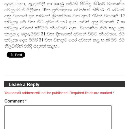
ලෙස ගංඟා, ඇළවේලි හා කාණු පද්ධති පිරිසිදු කිරීමේ ව්‍යාපෘතිය
වෙනුවෙන් මිලියන 19ක ප්‍රතිපාදනය වෙන්කර තිබිණි. ඒ යටතේ
අනු ව්‍යාපෘති දහ නමයක් ක්‍රියාත්මක වන අතර ඒයින් ව්‍යාපෘති 12
කටයුතු මේ වන විට අවසන් කර ඇත. තවත් අනු ව්‍යාපෘති 7 ක
කටයුතු අවසන් කිරීමට නියමිතව ඇත. ව්‍යාපෘතිය නිම කළ යුතු
කාලය ද දෙසැම්බර් 31 වන දිනයෙන් අවසන් වීමට නියමිතය. එම
කටයුතු දෙසැම්බර් 31 වන වනදාට පෙර අවසන් කළ හැකි බව එම
නිලධාරීන් එහිදී සඳහන් කළහ.
Leave a Reply
Your email address will not be published.
Required fields are marked
*
Comment
*