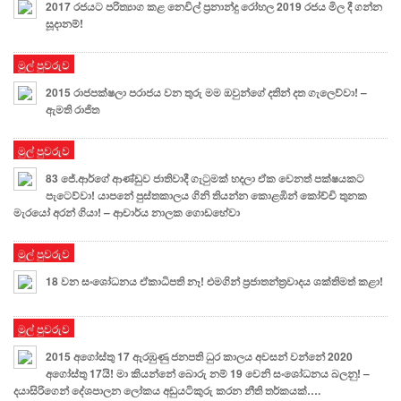
2017 රජයට පරිත්‍යාග කළ නෙවිල් ප්‍රනාන්දු රෝහල 2019 රජය මිල දී ගන්න
සූදානම්!
මුල් පුවරුව
2015 රාජපක්ෂලා පරාජය වන තුරු මම ඔවුන්ගේ දතින් දත ගැලෙව්වා! –
ඇමති රාජිත
මුල් පුවරුව
83 ජේ.ආර්ගේ ආණ්ඩුව ජාතිවාදී ගැටුමක් හදලා ඒක වෙනත් පක්ෂයකට
පැටෙව්වා! යාපනේ පුස්තකාලය ගිනි තියන්න කොළඹින් කෝච්චි තුනක
මැරයෝ අරන් ගියා! – ආචාර්ය නාලක ගොඩහේවා
මුල් පුවරුව
18 වන සංශෝධනය ඒකාධිපති නෑ! එමගින් ප්‍රජාතන්ත්‍රවාදය ශක්තිමත් කළා!
මුල් පුවරුව
2015 අගෝස්තු 17 ඇරඹුණු ජනපති ධුර කාලය අවසන් වන්නේ 2020
අගෝස්තු 17යි! මා කියන්නේ බොරු නම් 19 වෙනි සංශෝධනය බලනු! –
දයාසිරිගෙන් දේශපාලන ලෝකය අඩුයටිකුරු කරන නීති තර්කයක්….