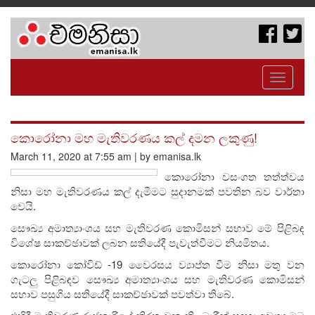
Toggle
navigati
කොරෝනා මහ මැතිවරණය කල් දමන ලකුණු!
March 11, 2020 at 7:55 am | by emanisa.lk
කොරෝනා වසංගත තත්ත්වය
නිසා මහ මැතිවරණය කල් දැමීමට සුදානමක් පවතින බව වාර්තා
වෙයි.
සෞඛ්‍ය අමාත්‍යාංශය සහ මැතිවරණ කොමිසන් සභාව මේ පිළිබඳ
විශේෂ සාකච්ඡාවක් ලබන සතියේදී පැවැත්වීමට නියමිතය.
කොරෝනා කෝවිඩ් -19 වෛරසය ව්‍යාප්ත වීම නිසා මතු වන
ගැටලු පිළිබඳව සෞඛ්‍ය අමාත්‍යාංශය සහ මැතිවරණ කොමිසන්
සභාව පසුගිය සතියේදී සාකච්ඡාවක් පවත්වා තිබේ.