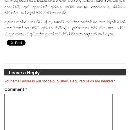
එහිදී මැතිවරණ රාජකාරියේ නිරත වන නිලධාරීන් සඳහා අවශ්‍ය මුඛ
ආවරණ, අත් ආවරණ අවශ්‍ය තරම් තොග ආනයනය කිරීමට
තීරණය කර ඇති බව වාර්තා වෙයි.
ලබන සතිය වන විට ශ්‍රී ලංකාවේ පවතින තත්ත්වය මත මැතිවරණ
කොමිසන් සභාවට අවශ්‍ය නිර්දේශ ලබාදෙන බව වසංගත රෝග
විද්‍යා අංශයේ අධ්‍යක්ෂ සුදත් සමරවීර මහතා සඳහන් කර ඇත.
Leave a Reply
Your email address will not be published.
Required fields are marked
*
Comment
*