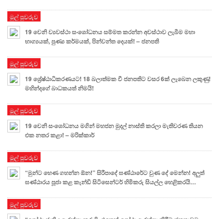
මුල් පුවරුව
19 වෙනි ව්‍යවස්ථා සංශෝධනය සම්මත කරන්න අවස්ථාව ලැබීම මහා
භාග්‍යයක්, පුණ්‍ය කර්මයක්, පින්වන්ත දෙයක්! – ජනපති
මුල් පුවරුව
19 ශ්‍රේෂ්ඨාධිකරණයට! 18 බලාත්මක වී ජනපතිට වසර 6ක් ලැබෙන ලකුණු!
මහින්දගේ බාධකයත් නිමයි!
මුල් පුවරුව
19 වෙනි සංශෝධනය මගින් මහජන මුදල් නාස්ති කරලා මැතිවරණ තියන
එක නතර කළා! – මරික්කාර්
මුල් පුවරුව
“මුන්ට හෙණ ගහන්න ඕන!” සිරීපාදේ ඝණ්ඨාරේට වුණ දේ මෙන්න! අලුත්
ඝණ්ඨාරය පූජා කළ කැන්ඩි සිටිසෙන්ටර් හිමිකරු සියල්ල හෙළිකරයි…
මුල් පුවරුව