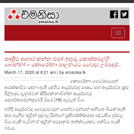
Toggle
navigati
කෘත්‍රිම ආහාර කන්න එපා! ඉඟුරු කොත්තමල්ලි
බොන්න! – කොරෝනා පාලනයට වෛද්‍ය උපදෙස්..
March 17, 2020 at 8:21 am | by emanisa.lk
කොරෝනා වෛරසයෙන්
ආරක්ෂාවීම සඳහා ඇති දේශීය ආයුර්වේද ඖෂධ සහ ආයුර්වේද ක්‍රම
පිළිබදව දැනුම්වත් කිරීමක් නාවින්න ආයුර්වේද
දෙපාර්තමේන්තුවේදී ඊයේ (16) පැවැත් විය.
එහිදී ආයුර්වේද වෛද්‍යවරුන් පෙන්වා දුන්නේ අනියත බියක් ඇති
කර ගැනීම තුළින් පුද්ගලයින්ගේ ප්‍රතිශක්තිකරණ පද්ධතිය දුර්වල
විය හැකි බැවින් ඒ තුළින් අවදානම් තත්ත්වයකට පත්විය හැකි
බවය.