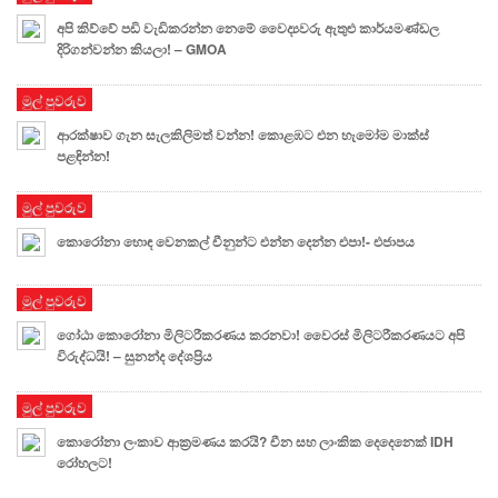
අපි කිව්වේ පඩි වැඩිකරන්න නෙමේ වෛද්‍යවරු ඇතුළු කාර්යමණ්ඩල
දිරිගන්වන්න කියලා! – GMOA
මුල් පුවරුව
ආරක්ෂාව ගැන සැලකිලිමත් වන්න! කොළඹට එන හැමෝම මාක්ස්
පළඳින්න!
මුල් පුවරුව
කොරෝනා හොඳ වෙනකල් චීනුන්ට එන්න දෙන්න එපා!- එජාපය
මුල් පුවරුව
ගෝඨා කොරෝනා මිලිටරීකරණය කරනවා! වෛරස් මිලිටරීකරණයට අපි
විරුද්ධයි! – සුනන්ද දේශප්‍රිය
මුල් පුවරුව
කොරෝනා ලංකාව ආක්‍රමණය කරයි? චීන සහ ලාංකික දෙදෙනෙක් IDH
රෝහලට!