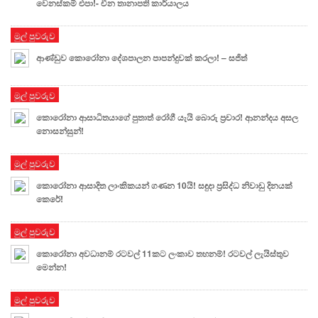
වෙනස්කම් එපා!- චීන තානාපති කාර්යාලය
මුල් පුවරුව
ආණ්ඩුව කොරෝනා දේශපාලන පාපන්දුවක් කරලා! – සජිත්
මුල් පුවරුව
කොරෝනා ආසාධිතයාගේ පුතාත් රෝගී යැයි බොරු ප්‍රචාර! ආනන්දය අසල
නොසන්සුන්!
මුල් පුවරුව
කොරෝනා ආසාදිත ලාංකිකයන් ගණන 10යි! සඳුදා ප්‍රසිද්ධ නිවාඩු දිනයක්
කෙරේ!
මුල් පුවරුව
කොරෝනා අවධානම් රටවල් 11කට ලංකාව තහනම්! රටවල් ලැයිස්තුව
මෙන්න!
මුල් පුවරුව