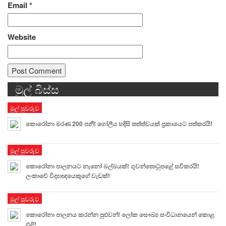
Email
*
Website
මුල් බිස්ස
Alternative:
මුල් පුවරුව
කොරෝනා මරණ 200 පනී! ගෝලීය හදිසි තත්ත්වයක් ප්‍රකාශයට පත්කරයි!
මුල් පුවරුව
කොරෝනා පාලනයට නැනෝ බල්බයක්! ගුවන්තොටුපළේ සවිකරයි!
ලංකාවේ විද්‍යාඥයෙකුගේ වැඩක්!
මුල් පුවරුව
කොරෝනා පාලනය කරන්න පුළුවන්! ලෝක සෞඛ්‍ය සංවිධානයෙන් කොළ
එළි!