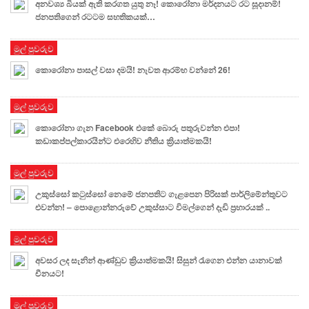
අනවශ්‍ය බියක් ඇති කරගත යුතු නෑ! කොරෝනා මර්දනයට රට සූදානම්!
ජනපතිගෙන් රටටම සහතිකයක්…
මුල් පුවරුව
කොරෝනා පාසල් වසා දමයි! නැවත ආරම්භ වන්නේ 26!
මුල් පුවරුව
කොරෝනා ගැන Facebook එකේ බොරු පතුරුවන්න එපා!
කඩාකප්පල්කාරයින්ට එරෙහිව නීතිය ක්‍රියාත්මකයි!
මුල් පුවරුව
උකුස්සෝ කටුස්සෝ නෙමේ ජනපතිට ගැළපෙන පිරිසක් පාර්ලිමේන්තුවට
එවන්න! – පොළොන්නරුවේ උකුස්සාට විමල්ගෙන් දැඩි ප්‍රහාරයක් ..
මුල් පුවරුව
අවසර ලද සැනින් ආණ්ඩුව ක්‍රියාත්මකයි! සිසුන් රැගෙන එන්න යානාවක්
චීනයට!
මුල් පුවරුව