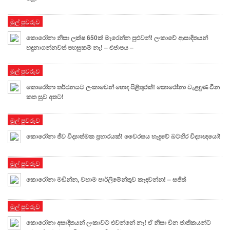
මුල් පුවරුව
කොරෝනා නිසා ලක්ෂ 650ක් මැරෙන්න පුළුවන්! ලංකාවේ ආසාදිතයන්
හඳුනාගන්නවත් පහසුකම් නෑ! – එජාපය –
මුල් පුවරුව
කොරෝනා තර්ජනයට ලංකාවෙන් හොඳ පිළිතුරක්! කො⁣රෝනා වැළඳුණ චීන
කත සුව අතට!
මුල් පුවරුව
කොරෝනා ජීව විද්‍යාත්මක ප්‍රහාරයක්! වෛරසය හැදුවේ බටහිර විද්‍යාඥයෝ!
මුල් පුවරුව
කොරෝනා මඩින්න, වහාම පාර්ලිමේන්තුව කැඳවන්න! – සජිත්
මුල් පුවරුව
කොරෝනා අසාදිතයන් ලංකාවට එවන්නේ නෑ! ඒ නිසා චීන ජාතිකයන්ට