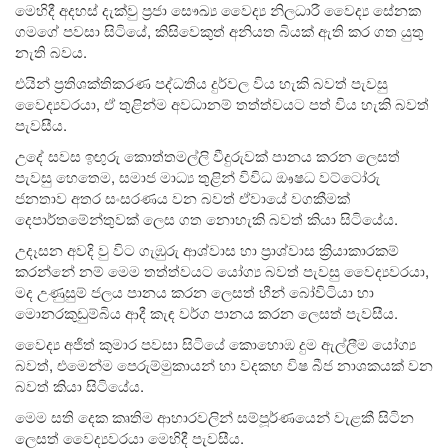
මෙහිදී අදහස් දැක්වු ප්‍රජා සෞඛ්‍ය වෛද්‍ය නිලධාරී වෛද්‍ය සේනක
ගමගේ පවසා සිටියේ, කිසිවෙකුත් අනියත බියක් ඇති කර ගත යුතු
නැති බවය.
එයින් ප්‍රතිශක්තිකරණ පද්ධතිය දුර්වල විය හැකි බවත් පැවසු
වෛද්‍යවරයා, ඒ තුළින්ම අවධානම් තත්ත්වයට පත් විය හැකි බවත්
පැවසීය.
උදේ සවස ඉඟුරු කොත්තමල්ලි වීදුරුවක් පානය කරන ලෙසත්
පැවසු හෙතෙම, සමාජ මාධ්‍ය තුළින් විවිධ ඖෂධ වට්ටෝරු
ජනතාව අතර සංසරණය වන බවත් ඒවායේ වගකීමක්
දෙපාර්තමේන්තුවක් ලෙස ගත නොහැකි බවත් කියා සිටියේය.
උදෑසන අවදි වු විට ගැඹුරු ආශ්වාස හා ප්‍රාශ්වාස ක්‍රියාකාරකම්
කරන්නේ නම් මෙම තත්ත්වයට යෝග්‍ය බවත් පැවසු වෛද්‍යවරයා,
මද උණුසුම් ජලය පානය කරන ලෙසත් හීන් බෝවිටියා හා
මොනරකුඩුම්බිය ආදී කැඳ වර්ග පානය කරන ලෙසත් පැවසීය.
වෛද්‍ය අජිත් කුමාර පවසා සිටියේ කොහොඹ දුම ඇල්ලීම යෝග්‍ය
බවත්, එමෙන්ම පෙරුම්මුකායන් හා වදකහ විෂ බීජ නාශකයක් වන
බවත් කියා සිටියේය.
මෙම සති දෙක කෘතිම ආහාරවලින් සම්පූර්ණයෙන් වැළකී සිටින
ලෙසත් වෛද්‍යවරයා මෙහිදී පැවසීය.