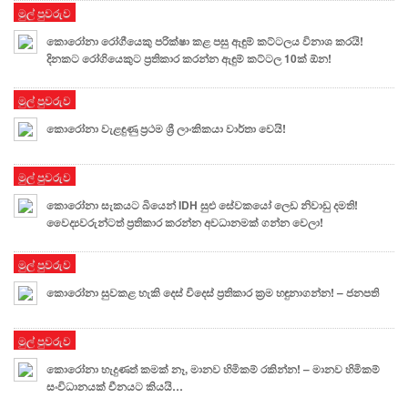
මුල් පුවරුව
කොරෝනා රෝගීයෙකු පරික්ෂා කළ පසු ඇඳුම් කට්ටලය විනාශ කරයි!
දිනකට රෝගියෙකුට ප්‍රතිකාර කරන්න ඇඳුම් කට්ටල 10ක් ඕන!
මුල් පුවරුව
කොරෝනා වැළඳුණු ප්‍රථම ශ්‍රී ලාංකිකයා වාර්තා වෙයි!
මුල් පුවරුව
කොරෝනා සැකයට බියෙන් IDH සුළු සේවකයෝ ලෙඩ නිවාඩු දමති!
වෛද්‍යවරුන්ටත් ප්‍රතිකාර කරන්න අවධානමක් ගන්න වෙලා!
මුල් පුවරුව
කොරෝනා සුවකළ හැකි දෙස් විදෙස් ප්‍රතිකාර ක්‍රම හඳුනාගන්න! – ජනපති
මුල් පුවරුව
කොරෝනා හැදුණත් කමක් නෑ, මානව හිමිකම් රකින්න! – මානව හිමිකම්
සංවිධානයක් චීනයට කියයි…