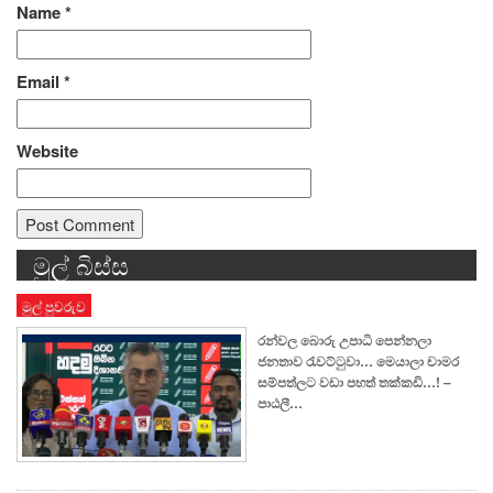
Name
*
Email
*
Website
මුල් බිස්ස
Alternative:
මුල් පුවරුව
රන්වල බොරු උපාධි පෙන්නලා
ජනතාව රැවට්ටුවා… මෙයාලා චාමර
සම්පත්ලට වඩා පහත් තක්කඩි…! –
පාඨලී…