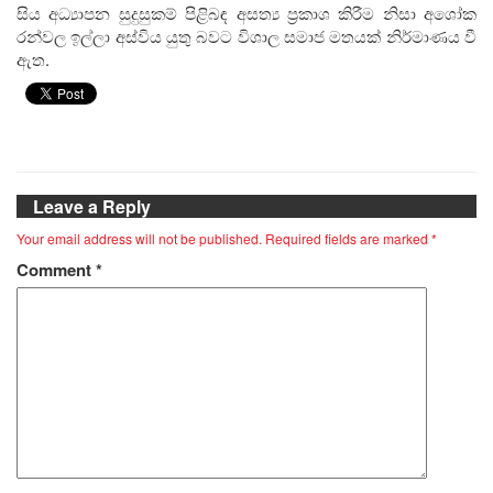
සිය අධ්‍යාපන සුදුසුකම් පිළිබඳ අසත්‍ය ප්‍රකාශ කිරීම නිසා අශෝක
රන්වල ඉල්ලා අස්විය යුතු බවට විශාල සමාජ මතයක් නිර්මාණය වී
ඇත.
Leave a Reply
Your email address will not be published.
Required fields are marked
*
Comment
*